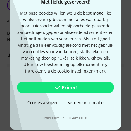
Met liefde geserveerd!
Gewoon praktisch
YL
Your Light 02.05.2023
Met onze cookies willen we u de best mogelijke
winkelervaring bieden met alles wat daarbij
afwerking
hoort. Hieronder vallen bijvoorbeeld passende
aanbiedingen, gepersonaliseerde advertenties en
Lekker praktisch snoertje voor het aansluiten van CDJ 2000
het onthouden van voorkeuren. Als u dit goed
Nexus in ons geval. Zitten goed.
vindt, ga dan eenvoudig akkoord met het gebruik
van cookies voor voorkeuren, statistieken en
0
0
EVALUATIE MELDEN
marketing door op "Oké!" te klikken. (
show all
).
U kunt uw toestemming op elk moment nog
intrekken via de cookie-instellingen (
hier
).
Alle waarderingen lezen
Prima!
Cookies afwijzen
verdere informatie
Wist u?
·
Impressum
Privacy policy
Alle
Online Raadgever