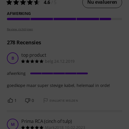
Nu evalueren
4.6
/ 5
AFWERKING
Review richtlijnen
278
Recensies
top product
B
belg 24.12.2019
afwerking
goedkope maar super stevige kabel, helemaal in orde!
1
0
EVALUATIE MELDEN
Prima RCA (cinch of tulp)
M
Mark2018 10.02.2023