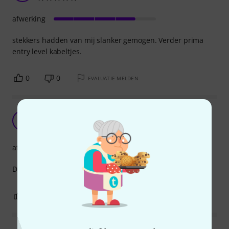
afwerking
stekkers hadden van mij slanker gemogen. Verder prima
entry level kabeltjes.
0
0
EVALUATIE MELDEN
Prima kabel
F
Freek1 20.12.2018
afwerking
Dit is een prima kabel voor een prima prijs.
0
0
EVALUATIE MELDEN