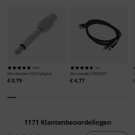
4856
823
the sssnake
1820 Adapter
the sssnake
SRR2020
t
€ 0,79
€ 4,77
1171
Klantenbeoordelingen