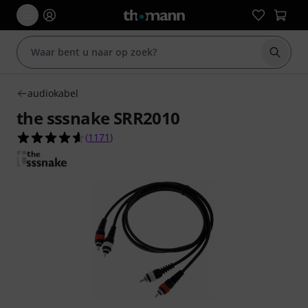
Zoek m
audiokabel
the sssnake SRR2010
4.6 van de 5 sterren van 1171 klantbeoordeling
(
1171
)