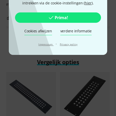
intrekken via de cookie-instellingen (
hier
).
meegaat.
Prima!
0
0
EVALUATIE MELDEN
Cookies afwijzen
verdere informatie
Alle waarderingen lezen
·
Impressum
Privacy policy
Vergelijk opties