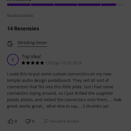
Review richtlijnen
14
Recensies
Vertaling tonen
Top idea!
C
CROiga 16.03.2018
I used this to put some custom connectors on my new
temple audio design pedalboard. They sell all sort of
connectors that fits into this little plate, but I had some
connectors laying around, so I just drilled the supplied
plastic plates, and locked the connectors onto them,.... look
great, works great,.. what else to say,... 2 thumbs up!
0
0
EVALUATIE MELDEN