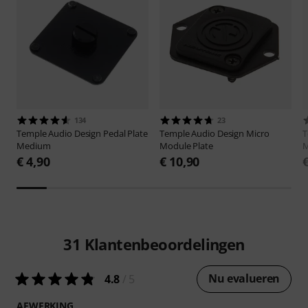
134
23
Temple Audio Design
Pedal Plate
Temple Audio Design
Micro
T
Medium
Module Plate
M
€ 4,90
€ 10,90
31
Klantenbeoordelingen
Nu evalueren
4.8
/ 5
AFWERKING