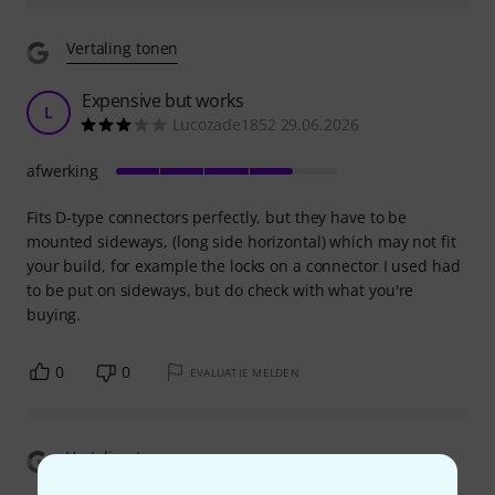
Vertaling tonen
Expensive but works
L
Lucozade1852 29.06.2026
afwerking
Fits D-type connectors perfectly, but they have to be
mounted sideways, (long side horizontal) which may not fit
your build, for example the locks on a connector I used had
to be put on sideways, but do check with what you're
buying.
0
0
EVALUATIE MELDEN
Vertaling tonen