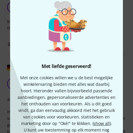
Great
G
gyuri 01.05.2018
Must have for a templeboard user. I have two of these and
they look and work fantastic so far
0
0
EVALUATIE MELDEN
Met liefde geserveerd!
Origineel tonen
Met onze cookies willen we u de best mogelijke
Goed idee, maar ietwat zwakke uitvoering
K
winkelervaring bieden met alles wat daarbij
Karl552 02.12.2018
hoort. Hieronder vallen bijvoorbeeld passende
aanbiedingen, gepersonaliseerde advertenties en
afwerking
het onthouden van voorkeuren. Als u dit goed
vindt, ga dan eenvoudig akkoord met het gebruik
Het idee van pedalboardmodules die je zelf van jacks kunt
van cookies voor voorkeuren, statistieken en
voorzien is geweldig, maar een metalen versie was stabieler
marketing door op "Oké!" te klikken. (
show all
).
geweest. En het met slechts twee kleine schroefjes aan het
U kunt uw toestemming op elk moment nog
board bevestigen is ook irritant. We zullen zien hoe lang het