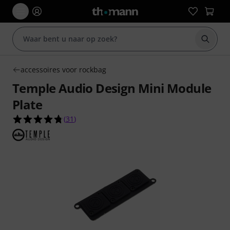
Zoek m
accessoires voor rockbag
Temple Audio Design Mini Module
Plate
4.8 van de 5 sterren van 31 klantbeoordelingen
(
31
)