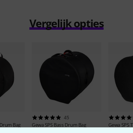
Vergelijk opties
45
 Drum Bag
Gewa
SPS Bass Drum Bag
Gewa
SPS T
22"x18"