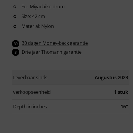
For Miyadaiko drum
Size: 42 cm
Material: Nylon
30 dagen Money-back garantie
30
Drie jaar Thomann garantie
3
Leverbaar sinds
Augustus 2023
verkoopseenheid
1 stuk
Depth in inches
16"