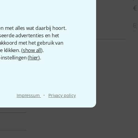
€ 219
€
ijken
Vergelijken
n met alles wat daarbij hoort.
seerde advertenties en het
 akkoord met het gebruik van
 klikken. (
show all
).
nstellingen (
hier
).
·
Impressum
Privacy policy