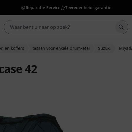
Reparatie Service
Tevredenheidsgarantie
Zoek
n en koffers
tassen voor enkele drumketel
Suzuki
Miyada
case 42