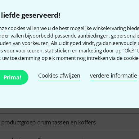
€ 139
€ 195
liefde geserveerd!
Vergelijken
Vergel
ze cookies willen we u de best mogelijke winkelervaring biede
nder vallen bijvoorbeeld passende aanbiedingen, gepersonali
uden van voorkeuren. Als u dit goed vindt, ga dan eenvoudig
s voor voorkeuren, statistieken en marketing door op "Oké!" te
 uw toestemming op elk moment nog intrekken via de cookie-i
Smart Navigator
Cookies afwijzen
verdere informatie
Prima!
 productgroep tassen voor enkele drumketel
 productgroep drum tassen en koffers