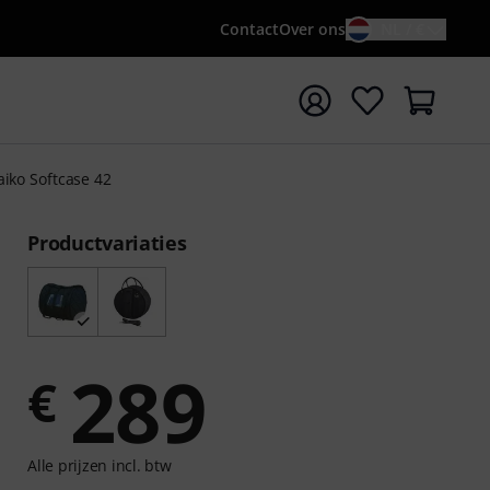
Contact
Over ons
NL / €
 met zoekterm {searchTerm}
iko Softcase 42
Productvariaties
289
€
Alle prijzen incl. btw