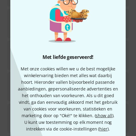
€
23,40
Brasstrail
Duet Series 1 French Horn
Direct leverbaar
€
28
Alfred Music Publishing
Movie Favorites Horn in
F
Met liefde geserveerd!
Direct leverbaar
€
24,90
Met onze cookies willen we u de best mogelijke
winkelervaring bieden met alles wat daarbij
Hal Leonard
101 Simple Songs Horn
hoort. Hieronder vallen bijvoorbeeld passende
aanbiedingen, gepersonaliseerde advertenties en
Direct leverbaar
€
28
het onthouden van voorkeuren. Als u dit goed
vindt, ga dan eenvoudig akkoord met het gebruik
van cookies voor voorkeuren, statistieken en
Alfred Music Publishing
Movie Trios For All Horn
marketing door op "Oké!" te klikken. (
show all
).
Direct leverbaar
U kunt uw toestemming op elk moment nog
€
11,90
intrekken via de cookie-instellingen (
hier
).