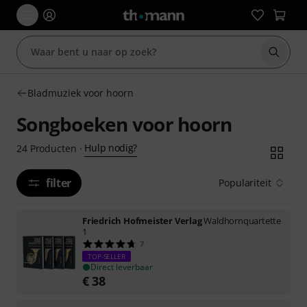
Zoek m
Bladmuziek voor hoorn
Songboeken voor hoorn
Hulp nodig?
24
Producten
·
filter
Populariteit
Friedrich Hofmeister Verlag
Waldhornquartette
1
7
TOP-SELLER
Direct leverbaar
€
38