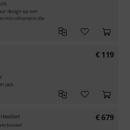
icht
ur design op een
nen microfoonarm die
€
119
z
m jack
€
679
 Headset
irectioneel