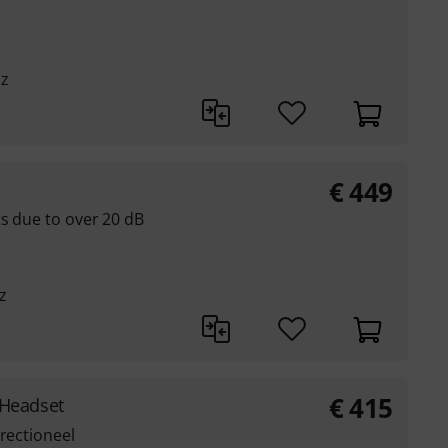
Hz
€
449
s due to over 20 dB
z
€
415
Headset
irectioneel