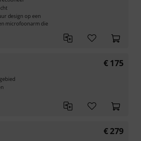
icht
ur design op een
nen microfoonarm die
€
175
-gebied
en
€
279