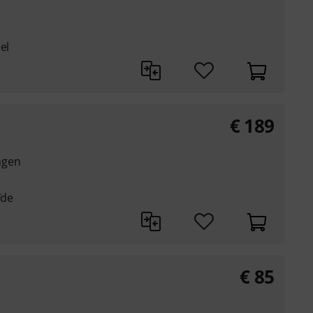
el
€
189
ngen
ïde
€
85