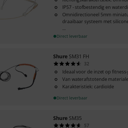
IP57 - stofbestendig en waterd
Omnidirectioneel 5mm miniatu
draaibaar systeem met silico
...
Direct leverbaar
Shure
SM31 FH
32
Ideaal voor de inzet op fitness
Van waterafstotende material
Karakteristiek: cardioïde
Direct leverbaar
Shure
SM35
57