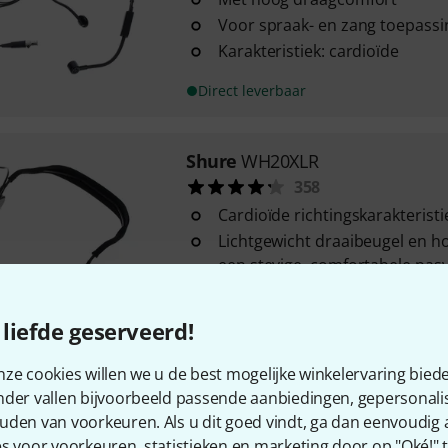
Voor spraak- en zang toepass
Karakteristiek: cardioïde
Direct leverbaar
Shure
WH20XLR
358
Cardioïde richtingskarakteristi
Lichtgewicht draaibeugel en 
een stevige, comfortabele pas
Dunne, extra sterke breukbes
microfoonkabel
liefde geserveerd!
Direct leverbaar
ze cookies willen we u de best mogelijke winkelervaring biede
nder vallen bijvoorbeeld passende aanbiedingen, gepersonali
Shure
SM39-TQG
uden van voorkeuren. Als u dit goed vindt, ga dan eenvoudig
3
s voor voorkeuren, statistieken en marketing door op "Oké!" te