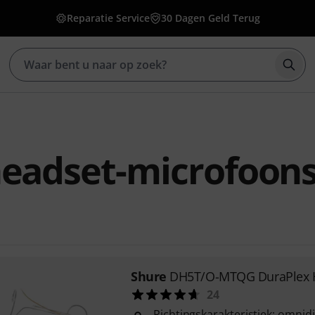
Reparatie Service
30 Dagen Geld Terug
Zoek
headset-microfoon
Shure
DH5T/O-MTQG DuraPlex 
24
Richtingskarakteristiek: omnid