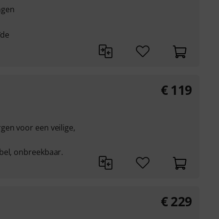
ngen
ïde
€
119
gen voor een veilige,
bel, onbreekbaar.
€
229