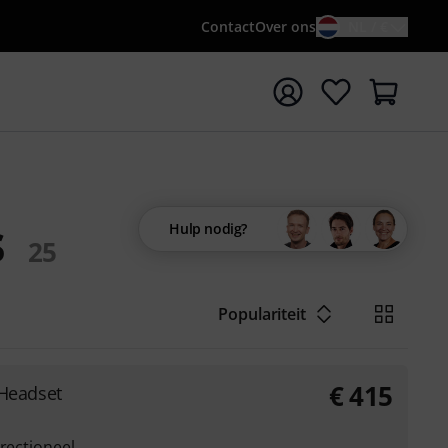
Contact
Over ons
NL / €
 met zoekterm {searchTerm}
s
Hulp nodig?
25
Populariteit
€
415
Headset
irectioneel