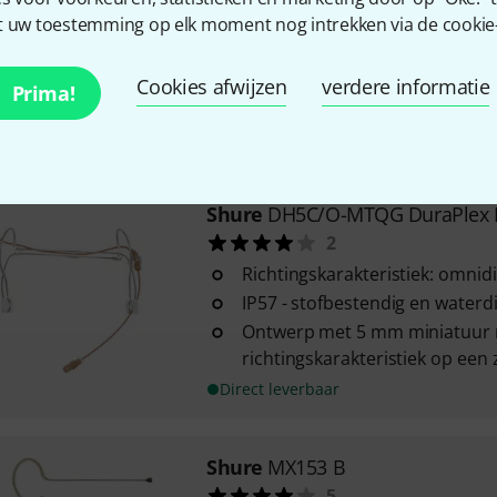
Suitable for noisy environment
 uw toestemming op elk moment nog intrekken via de cookie-i
off-axis attenuation
Polar pattern: Cardioid
Cookies afwijzen
verdere informatie
Prima!
Frequency range: 70 - 20,000 H
Direct leverbaar
Shure
DH5C/O-MTQG DuraPlex 
2
Richtingskarakteristiek: omnid
IP57 - stofbestendig en waterd
Ontwerp met 5 mm miniatuur 
richtingskarakteristiek op een
Direct leverbaar
Shure
MX153 B
5