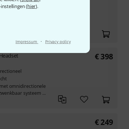
s due to over 20 dB
nstellingen (
hier
).
z
·
Impressum
Privacy policy
€
398
Headset
irectioneel
icht
met omnidirectionele
 zwenkbaar systeem ...
€
249