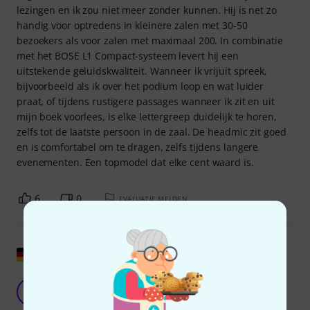
lezingen en ik zou niet meer zonder kunnen. Hij is net zo
handig voor optredens in kleinere zalen met 30-50
bezoekers als voor zalen met maximaal 200. In combinatie
met het BOSE L1 Compact-systeem levert hij een
uitstekende geluidskwaliteit. Wanneer ik vrijuit spreek,
bijvoorbeeld als ik over het podium loop en wat luider
praat, of tijdens rustigere passages wanneer ik zit en uit
mijn boek voorlees, is elke lettergreep duidelijk te horen,
zelfs tot de laatste persoon in de zaal. De headmic zit goed
en is comfortabel om te dragen, zelfs tijdens langere
evenementen. Een topmodel dat elke cent waard is.
6
0
EVALUATIE MELDEN
Origineel tonen
Zeer goede headsetmicrofoon
F
Filmemacher55 06.11.2020