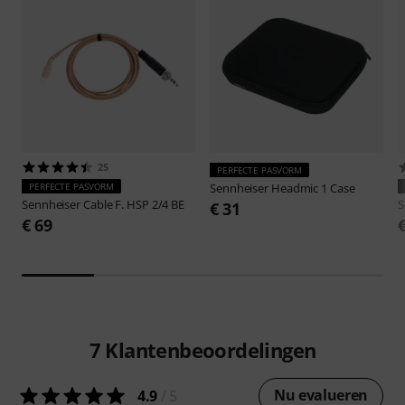
25
PERFECTE PASVORM
PERFECTE PASVORM
Sennheiser
Headmic 1 Case
Sennheiser
Cable F. HSP 2/4 BE
S
€ 31
€ 69
7
Klantenbeoordelingen
Nu evalueren
4.9
/ 5