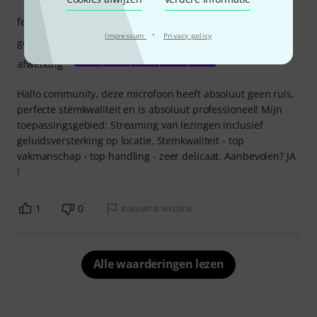
features
·
Impressum
Privacy policy
geluid
afwerking
Hallo community, deze microfoon heeft absoluut geen ruis,
perfecte stemkwaliteit en is absoluut professioneel! Mijn
toepassingsgebied: Streaming van lezingen inclusief
geluidsversterking op locatie. Stemkwaliteit - top
vakmanschap - top handling - zeer delicaat. Aanbevolen? JA
!
1
0
EVALUATIE MELDEN
Alle waarderingen lezen