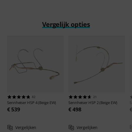
Vergelijk opties
82
21
Sennheiser
HSP 4 (Beige EW)
Sennheiser
HSP 2 (Beige EW)
S
€ 539
€ 498
Vergelijken
Vergelijken