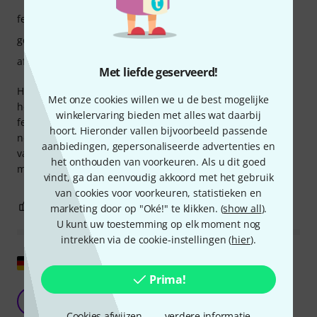
features
geluid
afwerking
Met liefde geserveerd!
Het is geen goedkope, maar wel een zeer goed klinkende
Met onze cookies willen we u de best mogelijke
headsetmicrofoon die bijzonder ongevoelig is voor
winkelervaring bieden met alles wat daarbij
feedback. Ik heb eerder verschillende andere
hoort. Hieronder vallen bijvoorbeeld passende
nekbandmicrofoons geprobeerd, en daar had ik altijd last
aanbiedingen, gepersonaliseerde advertenties en
van feedback, maar bij deze niet, zelfs niet met een
het onthouden van voorkeuren. Als u dit goed
monitorluidspreker ervoor op het podium.
vindt, ga dan eenvoudig akkoord met het gebruik
van cookies voor voorkeuren, statistieken en
5
0
EVALUATIE MELDEN
marketing door op "Oké!" te klikken. (
show all
).
U kunt uw toestemming op elk moment nog
intrekken via de cookie-instellingen (
hier
).
Origineel tonen
Prima!
DE nekbandmicrofoon
M
MichaelStu 26.09.2023
Cookies afwijzen
verdere informatie