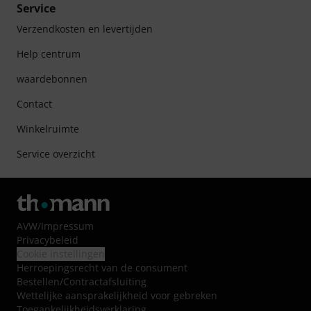
Service
Verzendkosten en levertijden
Help centrum
waardebonnen
Contact
Winkelruimte
Service overzicht
AVW
/
Impressum
Privacybeleid
Cookie instellingen
Herroepingsrecht van de consument
Bestellen/Contractafsluiting
Wettelijke aansprakelijkheid voor gebreken
Toegankelijkheidsverklaring