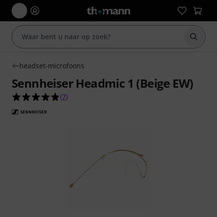
Zoek m
headset-microfoons
Sennheiser Headmic 1 (Beige EW)
4.9 van de 5 sterren van 7 klantbeoordelingen
(
7
)