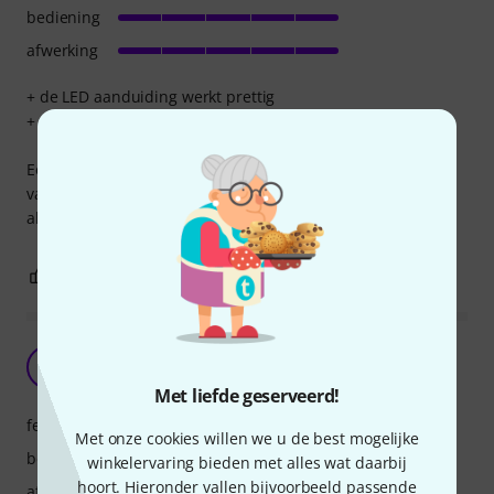
bediening
afwerking
+ de LED aanduiding werkt prettig
+ makkelijk precieze BPM instelling
Een prettige metronoom die makkelijk precies in te stellen
val en daarbij duidelijk de beats aangeeft met zowel licht
als geluid
0
0
EVALUATIE MELDEN
Aanrader
S
SteveAmsterdam 18.09.2019
Met liefde geserveerd!
features
Met onze cookies willen we u de best mogelijke
bediening
winkelervaring bieden met alles wat daarbij
hoort. Hieronder vallen bijvoorbeeld passende
afwerking