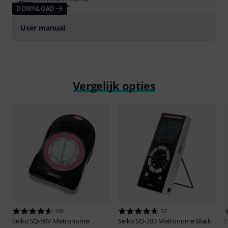
DOWNLOAD
User manual
Vergelijk opties
190
57
Seiko
SQ-50V Metronome
Seiko
SQ-200 Metronome Black
S