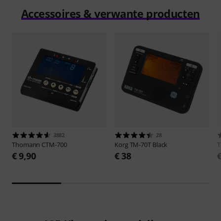
Accessoires & verwante producten
3882
28
Thomann
CTM-700
Korg
TM-70T Black
€ 9,90
€ 38