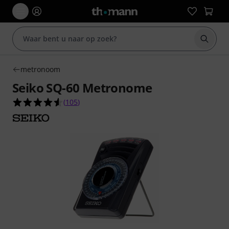
Zoek m
metronoom
Seiko SQ-60 Metronome
4.6 van de 5 sterren van 105 klantbeoordelingen
(
105
)