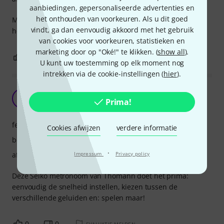
aanbiedingen, gepersonaliseerde advertenties en
het onthouden van voorkeuren. Als u dit goed
Makkelijk te bedienen en stevig gebouwd. Werkt ook met
vindt, ga dan eenvoudig akkoord met het gebruik
headphones.
van cookies voor voorkeuren, statistieken en
marketing door op "Oké!" te klikken. (
show all
).
0
0
EVALUATIE MELDEN
U kunt uw toestemming op elk moment nog
intrekken via de cookie-instellingen (
hier
).
In het ritme met Thomaan
W
Prima!
Who 18.04.2016
features
Cookies afwijzen
verdere informatie
bediening
·
afwerking
Impressum
Privacy policy
Deze Seiko metronoom van Thomann doet het prima:
eenvoudig de snelheid instellen, kiezen tussen de
verschillende geluiden en: spelen maar!
0
0
EVALUATIE MELDEN