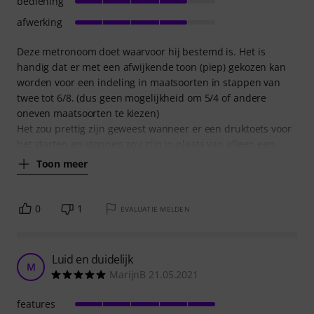
bediening
afwerking
Deze metronoom doet waarvoor hij bestemd is. Het is
handig dat er met een afwijkende toon (piep) gekozen kan
worden voor een indeling in maatsoorten in stappen van
twee tot 6/8. (dus geen mogelijkheid om 5/4 of andere
oneven maatsoorten te kiezen)
Het zou prettig zijn geweest wanneer er een druktoets voor
het starten en stoppen zou zijn in plaats van alleen een
Toon meer
0
1
EVALUATIE MELDEN
Luid en duidelijk
M
MarijnB 21.05.2021
features