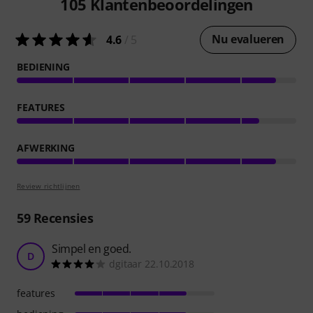
105
Klantenbeoordelingen
Nu evalueren
4.6
/ 5
BEDIENING
FEATURES
AFWERKING
Review richtlijnen
59
Recensies
Simpel en goed.
D
dgitaar 22.10.2018
features