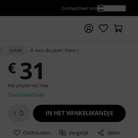
Contact
Over ons
NL / €
 met zoekterm {searchTerm}
o
Schott
À vous de jouer! Piano 1
31
€
Alle prijzen incl. btw
Direct leverbaar
IN HET WINKELMANDJE
1
Onthouden
Vergelijk
delen