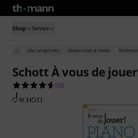
Shop
Service
alle categorieën
Bladmuziek & media
Bladmuzi
Schott À vous de jouer
4.6 van de 5 sterren van 10 klantb
(
10
)