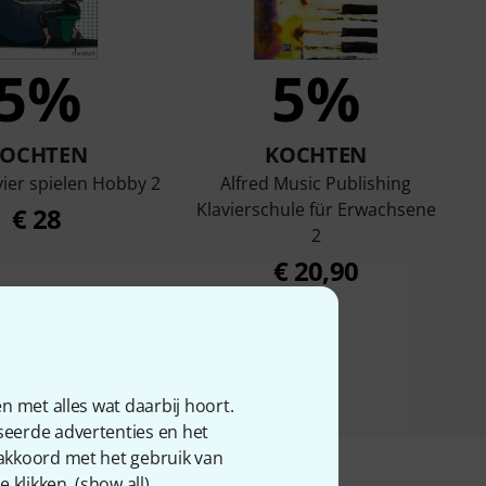
5%
5%
KOCHTEN
KOCHTEN
vier spielen Hobby 2
Alfred Music Publishing
Klavierschule für Erwachsene
€ 28
2
€ 20,90
n met alles wat daarbij hoort.
seerde advertenties en het
 akkoord met het gebruik van
 klikken. (
show all
).