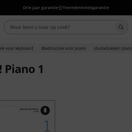
Drie jaar garantie
Tevredenheidsgarantie
Zoek
ek voor keyboard
Bladmuziek voor piano
studieboeken pian
! Piano 1
eoordelingen