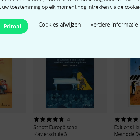
 uw toestemming op elk moment nog intrekken via de cookie-i
essoires & verwante produ
Cookies afwijzen
verdere informatie
Prima!
4
Schott
Europäische
Editions H
Klavierschule 3
Methode De