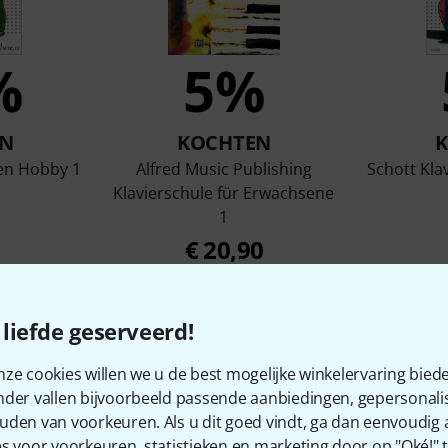
%
5%
N
KOCHTEN
len Hobby 1
Alfred Music Publishing
Schott Kla
Klavierschule für Erwachsene
1
€ 20,90
liefde geserveerd!
Vergelijken
ze cookies willen we u de best mogelijke winkelervaring biede
nder vallen bijvoorbeeld passende aanbiedingen, gepersonali
uden van voorkeuren. Als u dit goed vindt, ga dan eenvoudig
s voor voorkeuren, statistieken en marketing door op "Oké!" te