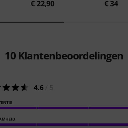
€ 22,90
€ 34
10
Klantenbeoordelingen
4.6
/ 5
ENTIE
AMHEID