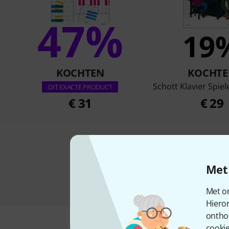
47%
19
KOCHTEN
KOCHTE
Schott Klavier Spie
DIT EXACTE PRODUCT
€ 31
€ 29
Met 
Met on
Hiero
ontho
cookie