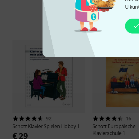
U kunt
Acc
92
16
Schott
Klavier Spielen Hobby 1
Schott
Europäische
Klavierschule 1
€ 29