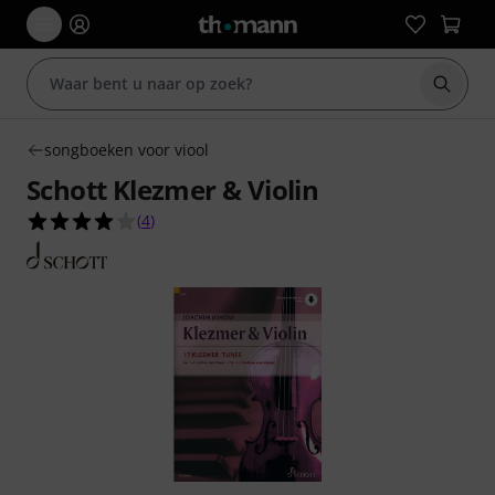
Zoek m
songboeken voor viool
Schott Klezmer & Violin
4.0 van de 5 sterren van 4 klantbeoordelingen
(
4
)