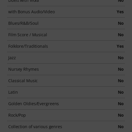
Duett with Viola
No
with Bonus Audio/Video
Yes
Blues/R&B/Soul
No
Film Score / Musical
No
Folklore/Traditionals
Yes
Jazz
No
Nursey Rhymes
No
Classical Music
No
Latin
No
Golden Oldies/Evergreens
No
Rock/Pop
No
Collection of various genres
No