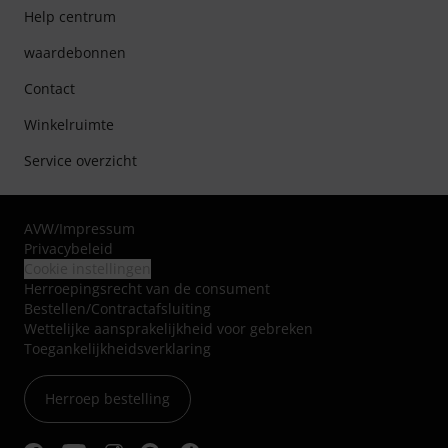
Help centrum
waardebonnen
Contact
Winkelruimte
Service overzicht
AVW
/
Impressum
Privacybeleid
Cookie instellingen
Herroepingsrecht van de consument
Bestellen/Contractafsluiting
Wettelijke aansprakelijkheid voor gebreken
Toegankelijkheidsverklaring
Herroep bestelling