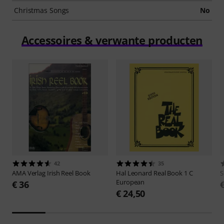
Christmas Songs
No
Accessoires & verwante producten
42
35
AMA Verlag
Irish Reel Book
Hal Leonard
Real Book 1 C
S
European
€ 36
€ 24,50