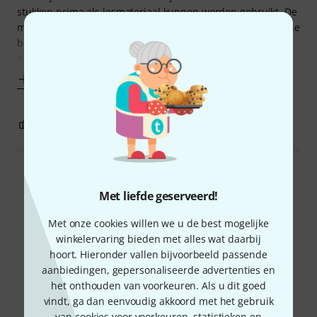
stukken prima als lesmateriaal kunnen worden gebruikt. De
muziek is te downloaden, mét en zonder solopartijen. Mooie
begeleidingspartijen om mee mee te spelen.
Aanrader voor violisten die al
Toon meer
0
0
EVALUATIE MELDEN
Alle waarderingen lezen
Met liefde geserveerd!
Met onze cookies willen we u de best mogelijke
winkelervaring bieden met alles wat daarbij
Wist u?
hoort. Hieronder vallen bijvoorbeeld passende
aanbiedingen, gepersonaliseerde advertenties en
Alle
Online Raadgever
het onthouden van voorkeuren. Als u dit goed
vindt, ga dan eenvoudig akkoord met het gebruik
van cookies voor voorkeuren, statistieken en