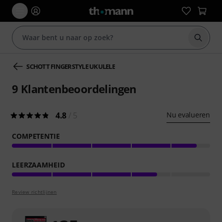
Zoek m
SCHOTT FINGERSTYLE UKULELE
9
Klantenbeoordelingen
4.8
/ 5
Nu evalueren
COMPETENTIE
LEERZAAMHEID
Review richtlijnen