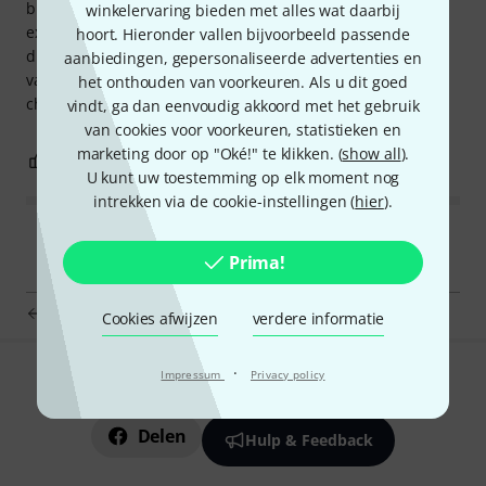
bien expliquée, la double notation portée et tablature, des
winkelervaring bieden met alles wat daarbij
exercices pour apprendre à connaître le manche et les
hoort. Hieronder vallen bijvoorbeeld passende
différentes tonalités, et des morceaux très intéressants et
aanbiedingen, gepersonaliseerde advertenties en
variés pour pratiquer ! Je vous la recommande très
het onthouden van voorkeuren. Als u dit goed
chaleureusement !
vindt, ga dan eenvoudig akkoord met het gebruik
van cookies voor voorkeuren, statistieken en
marketing door op "Oké!" te klikken. (
show all
).
0
0
EVALUATIE MELDEN
U kunt uw toestemming op elk moment nog
intrekken via de cookie-instellingen (
hier
).
Prima!
Schott Fingerstyle Ukulele
Cookies afwijzen
verdere informatie
·
Impressum
Privacy policy
Bevalt het wat u ziet?
Delen
Hulp & Feedback