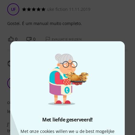
UF
uke fiction 11.11.2019
Gostei. É um manual muito completo.
0
0
EVALUATIE MELDEN
Vertaling tonen
La meilleure méthode pour le fingerpicking au
ukulele!
M!
Mytailorisrich ! 23.05.2026
competentie
leerzaamheid
Met liefde geserveerd!
J' avais emprunté cette méthode à la médiathèque. Je l'ai
trouvée si géniale que je l'ai finalement commandée ! Très
Met onze cookies willen we u de best mogelijke