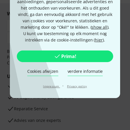
aanbiedingen, gepersonaliseerde advertenties en
het onthouden van voorkeuren. Als u dit goed
Winkel en betaal veilig
vindt, ga dan eenvoudig akkoord met het gebruik
van cookies voor voorkeuren, statistieken en
marketing door op "Oké!" te klikken. (
show all
).
U kunt uw toestemming op elk moment nog
intrekken via de cookie-instellingen (
hier
).
Betaalt u veilig en vertrouwd met Bankoverschrijving,
Prima!
PayPal, iDEAL,
Klarna Betaal Nu
,
Klarna Betaal in 3
of
Creditcard.
Cookies afwijzen
verdere informatie
Uw voordelen
3 jaar Thomann garantie
·
Impressum
Privacy policy
30 dagen Money Back-garantie
Reparatie Service
Advies van onze experts