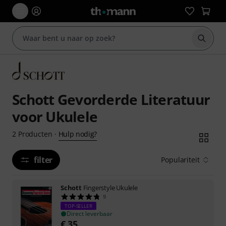
Zoek m
Schott Gevorderde Literatuur
voor Ukulele
Hulp nodig?
2
Producten
·
filter
Populariteit
Schott
Fingerstyle Ukulele
9
TOP-SELLER
Direct leverbaar
€
35