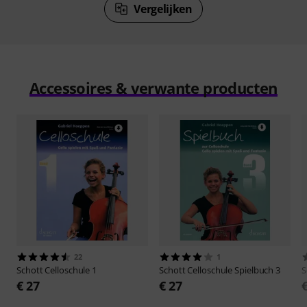
Vergelijken
Accessoires & verwante producten
22
1
Schott
Celloschule 1
Schott
Celloschule Spielbuch 3
S
€ 27
€ 27