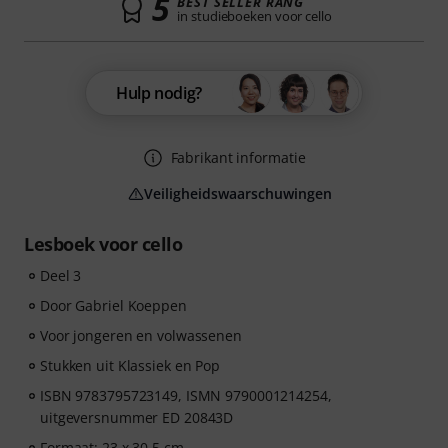
5
BEST SELLER RANG
in studieboeken voor cello
Hulp nodig?
Fabrikant informatie
Veiligheidswaarschuwingen
Lesboek voor cello
Deel 3
Door Gabriel Koeppen
Voor jongeren en volwassenen
Stukken uit Klassiek en Pop
ISBN 9783795723149, ISMN 9790001214254,
uitgeversnummer ED 20843D
Formaat: 23 x 30,5 cm