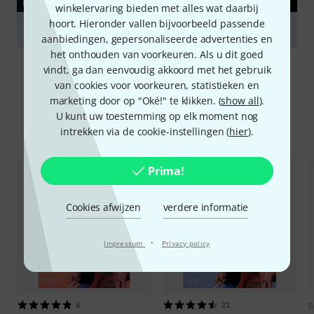
RAADGEVER
winkelervaring bieden met alles wat daarbij
hoort. Hieronder vallen bijvoorbeeld passende
Cello
aanbiedingen, gepersonaliseerde advertenties en
het onthouden van voorkeuren. Als u dit goed
vindt, ga dan eenvoudig akkoord met het gebruik
van cookies voor voorkeuren, statistieken en
marketing door op "Oké!" te klikken. (
show all
).
U kunt uw toestemming op elk moment nog
Vergelijk opties
intrekken via de cookie-instellingen (
hier
).
Prima!
Cookies afwijzen
verdere informatie
·
Impressum
Privacy policy
6
22
S