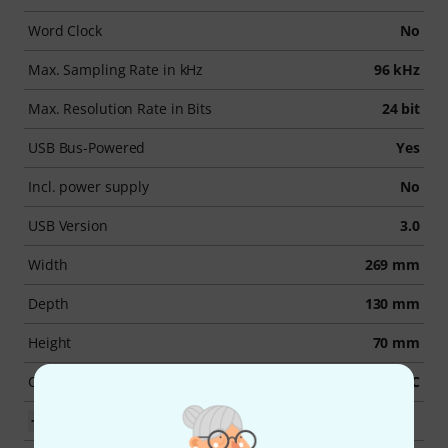
Word Clock
No
Max. Sampling Rate in kHz
96 kHz
Max. Resolution Rate in Bits
24 bit
USB Bus-Powered
Yes
Incl. power supply
No
USB Version
3.0
Width
269 mm
Depth
130 mm
Height
70 mm
Connection Format
USB port Type C
Toon meer