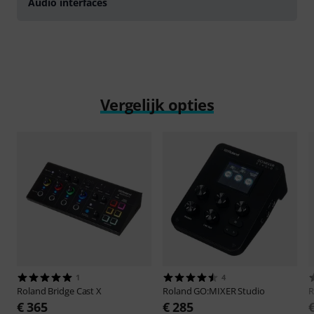
Audio interfaces
Vergelijk opties
1
4
Roland
Bridge Cast X
Roland
GO:MIXER Studio
R
€ 365
€ 285