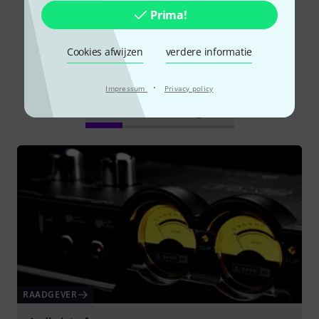
Prima!
Cookies afwijzen
verdere informatie
Wist u?
·
Impressum
Privacy policy
Alle
Online Raadgever
RAADGEVER