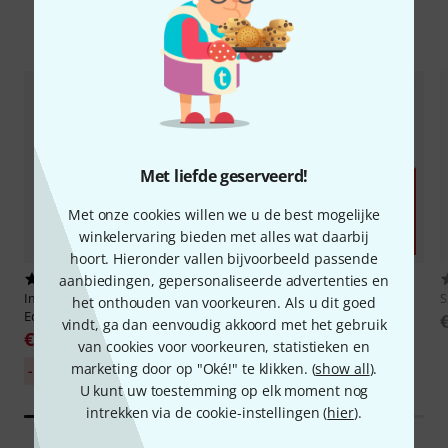
Accessoires & verwante producten
Met liefde geserveerd!
Met onze cookies willen we u de best mogelijke
winkelervaring bieden met alles wat daarbij
hoort. Hieronder vallen bijvoorbeeld passende
aanbiedingen, gepersonaliseerde advertenties en
473
32
Image-Line
FL Studio Producer
Avid
Pro Tools Ultimate Perpet.
S
het onthouden van voorkeuren. Als u dit goed
Edition
UPG
vindt, ga dan eenvoudig akkoord met het gebruik
€ 169
€ 479
van cookies voor voorkeuren, statistieken en
30-Dagen-Beste-Prijs:
marketing door op "Oké!" te klikken. (
show all
).
-15%
€ 199
U kunt uw toestemming op elk moment nog
intrekken via de cookie-instellingen (
hier
).