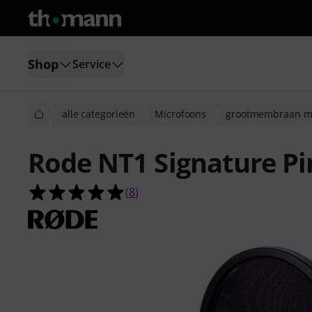
Shop
Service
alle categorieën
Microfoons
grootmembraan mi
Rode NT1 Signature Pi
5.0 van de 5 sterren van 8 klantbeo
(
8
)