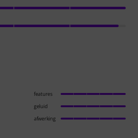
features
geluid
afwerking