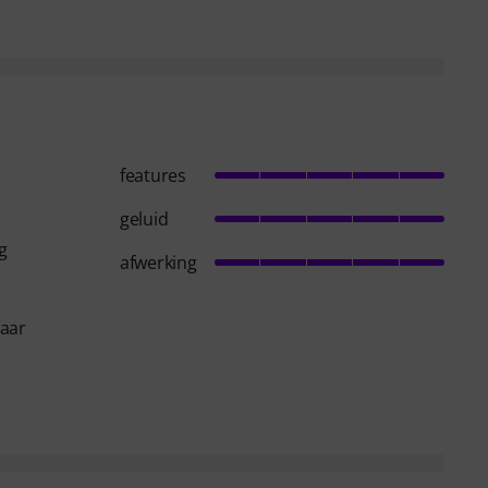
features
geluid
g
afwerking
waar