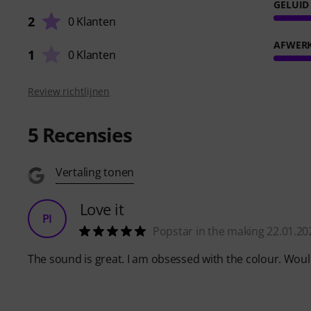
GELUID
2
0 Klanten
AFWER
1
0 Klanten
Review richtlijnen
5
Recensies
Vertaling tonen
Love it
PI
Popstar in the making 22.01.20
The sound is great. I am obsessed with the colour. Wou