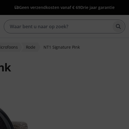
Geen verzendkosten vanaf € 69
Drie jaar garantie
Zoek
crofoons
Rode
NT1 Signature Pink
nk
ordelingen