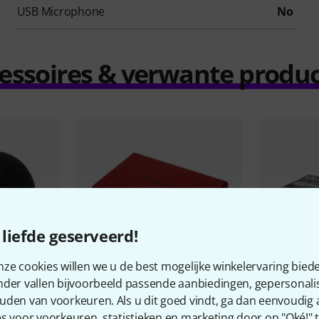
USB Microphone
No
essoires & verwante produ
liefde geserveerd!
ze cookies willen we u de best mogelijke winkelervaring biede
nder vallen bijvoorbeeld passende aanbiedingen, gepersonali
105
uden van voorkeuren. Als u dit goed vindt, ga dan eenvoudig
s voor voorkeuren, statistieken en marketing door op "Oké!" te
Focusrite
Scarlett 4i4 4th
Behringer
A