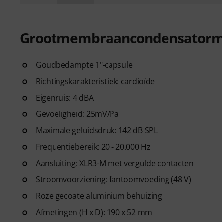
Grootmembraancondensatorm
Goudbedampte 1"-capsule
Richtingskarakteristiek: cardioïde
Eigenruis: 4 dBA
Gevoeligheid: 25mV/Pa
Maximale geluidsdruk: 142 dB SPL
Frequentiebereik: 20 - 20.000 Hz
Aansluiting: XLR3-M met vergulde contacten
Stroomvoorziening: fantoomvoeding (48 V)
Roze gecoate aluminium behuizing
Afmetingen (H x D): 190 x 52 mm