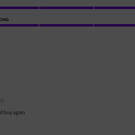
KING
26
ld buy again