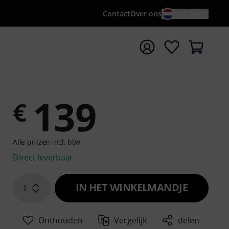
Contact
Over ons
NL / €
 met zoekterm {searchTerm}
139
€
Alle prijzen incl. btw
Direct leverbaar
IN HET WINKELMANDJE
1
Onthouden
Vergelijk
delen