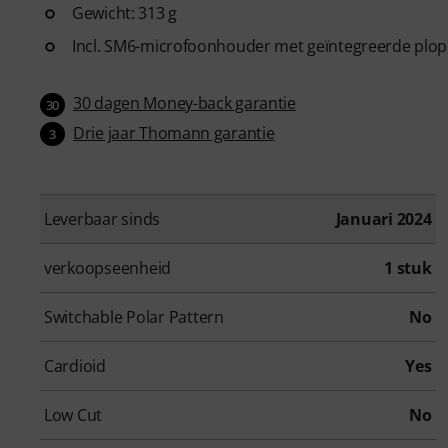
Gewicht: 313 g
Incl. SM6-microfoonhouder met geïntegreerde plop
30 dagen Money-back garantie
30
Drie jaar Thomann garantie
3
Leverbaar sinds
Januari 2024
verkoopseenheid
1 stuk
Switchable Polar Pattern
No
Cardioid
Yes
Low Cut
No