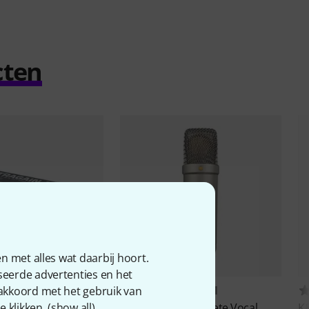
cten
n met alles wat daarbij hoort.
seerde advertenties en het
844
5311
 akkoord met het gebruik van
 klikken. (
show all
).
DA8200 Ultragain
Rode
NT1-A Complete Vocal
K