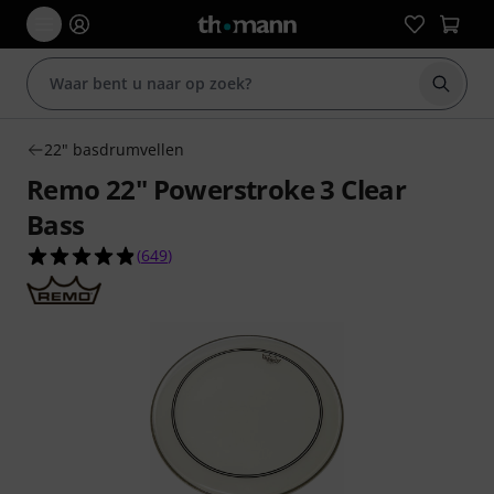
Zoek m
22" basdrumvellen
Remo 22" Powerstroke 3 Clear
Bass
4.9 van de 5 sterren van 649 klantbeoordelingen
(
649
)