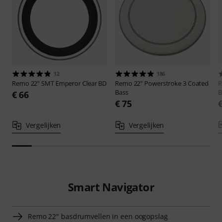
12
186
Remo
22" SMT Emperor Clear BD
Remo
22" Powerstroke 3 Coated
Bass
B
€ 66
€ 75
Vergelijken
Vergelijken
Smart Navigator
Remo 22" basdrumvellen in een oogopslag