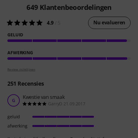
649
Klantenbeoordelingen
Nu evalueren
4.9
/ 5
GELUID
AFWERKING
Review richtlijnen
251
Recensies
Kwestie van smaak
G
GarryD 21.09.2017
geluid
afwerking