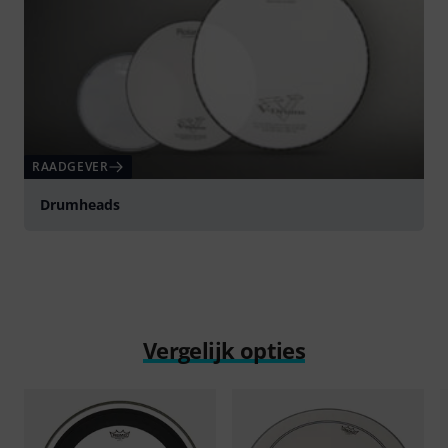
RAADGEVER
Drumheads
Vergelijk opties