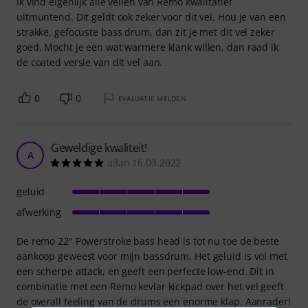
Ik vind eigenlijk alle vellen van Remo kwalitatief
uitmuntend. Dit geldt ook zeker voor dit vel. Hou je van een
strakke, gefocuste bass drum, dan zit je met dit vel zeker
goed. Mocht je een wat warmere klank willen, dan raad ik
de coated versie van dit vel aan.
0
0
EVALUATIE MELDEN
Geweldige kwaliteit!
A
a3an 16.03.2022
geluid
afwerking
De remo 22" Powerstroke bass head is tot nu toe de beste
aankoop geweest voor mijn bassdrum. Het geluid is vol met
een scherpe attack, en geeft een perfecte low-end. Dit in
combinatie met een Remo kevlar kickpad over het vel geeft
de overall feeling van de drums een enorme klap. Aanrader!