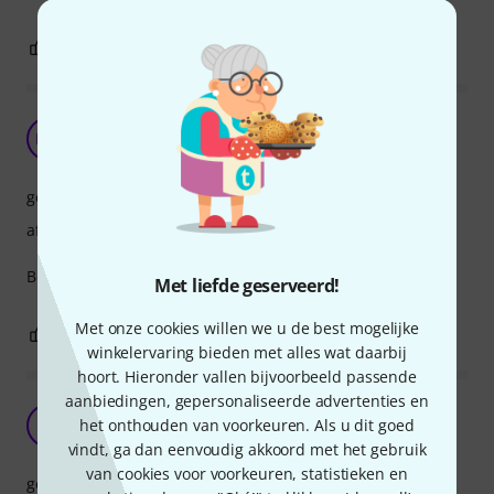
0
0
EVALUATIE MELDEN
Altijd oké
HM
Han M. 01.03.2017
geluid
afwerking
Betrouwbaar in geluid en gebruik.
Met liefde geserveerd!
Met onze cookies willen we u de best mogelijke
0
0
EVALUATIE MELDEN
winkelervaring bieden met alles wat daarbij
hoort. Hieronder vallen bijvoorbeeld passende
aanbiedingen, gepersonaliseerde advertenties en
Goede upgrade
het onthouden van voorkeuren. Als u dit goed
R
Roice 21.06.2025
vindt, ga dan eenvoudig akkoord met het gebruik
van cookies voor voorkeuren, statistieken en
geluid