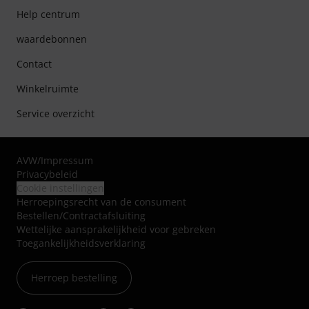
Help centrum
waardebonnen
Contact
Winkelruimte
Service overzicht
AVW
/
Impressum
Privacybeleid
Cookie instellingen
Herroepingsrecht van de consument
Bestellen/Contractafsluiting
Wettelijke aansprakelijkheid voor gebreken
Toegankelijkheidsverklaring
Herroep bestelling