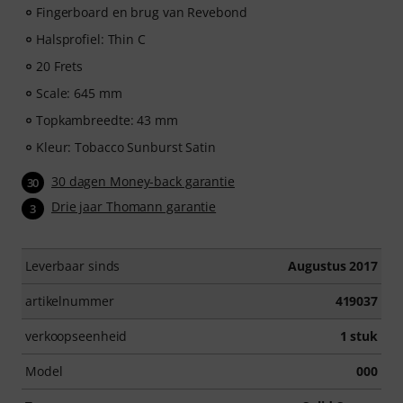
bladmuziek en een intelligente videoplayer met een
Fingerboard en brug van Revebond
oefenfunctie, slow motion en andere functies.
Halsprofiel: Thin C
20 Frets
Scale: 645 mm
Topkambreedte: 43 mm
Kleur: Tobacco Sunburst Satin
30 dagen Money-back garantie
30
Drie jaar Thomann garantie
3
Leverbaar sinds
Augustus 2017
artikelnummer
419037
verkoopseenheid
1 stuk
Model
000