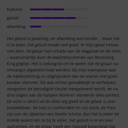
features
geluid
afwerking
Het geluid is geweldig, de afwerking wat minder... Maar het
is te doen, het geluid maakt veel goed. In mijn geval helaas
niet alles. De gitaar had schade aan de slagplaat en de toets
– waarschijnlijk door de kwaliteitscontrole van Recording
King geglipt. Het is belangrijk om te weten dat de gitaar na
ontvangst afgesteld moet worden. Bij mijn exemplaar was
de halskromming zo uitgesproken dat de snaren niet goed
konden vibreren. Dit was echter gemakkelijk te verhelpen,
aangezien de benodigde sleutel meegeleverd wordt, en na
drie slagen aan de halspen klonk en vibreerde alles perfect.
De actie is direct uit de doos erg goed en de gitaar is zeer
bespeelbaar. De hals is comfortabel en vrij slank, de frets
zijn aan de zijkanten een beetje scherp, dus het is zeker de
moeite waard om ze bij te vijlen. Het geluid is er en zeer
authentiek, en de gitaar heeft een massief bovenblad dat