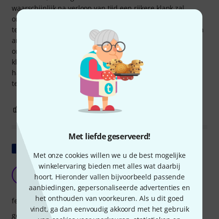
waarschijnlijk na verloop van tijd een rijkere klank zal
ontwikkelen. Ik heb mijn gitaar (zonder problemen)
teruggestuurd vanwege de bovengenoemde schade en een
andere besteld. Ik ben optimistisch dat de gitaar deze keer
onbeschadigd aankomt, ook al heeft hij misschien wat
kleine fabricagefouten, en dat ik er na drie slagen aan de
halspen volop van kan genieten. Dank aan het Thomann-
team voor de probleemloze retourzending!
2
0
EVALUATIE MELDEN
Met liefde geserveerd!
Origineel tonen
Met onze cookies willen we u de best mogelijke
winkelervaring bieden met alles wat daarbij
Een aangename verrassing!
O
hoort. Hieronder vallen bijvoorbeeld passende
Olivier360 06.10.2018
aanbiedingen, gepersonaliseerde advertenties en
het onthouden van voorkeuren. Als u dit goed
features
vindt, ga dan eenvoudig akkoord met het gebruik
geluid