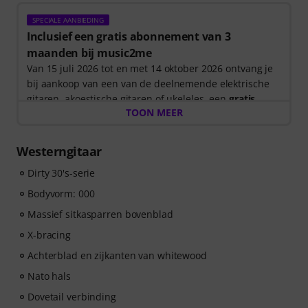
SPECIALE AANBIEDING
Inclusief een gratis abonnement van 3
maanden bij music2me
Van 15 juli 2026 tot en met 14 oktober 2026 ontvang je
bij aankoop van een van de deelnemende elektrische
gitaren, akoestische gitaren of ukeleles, een
gratis
TOON MEER
abonnement van 3 maanden op een online cursus van
music2me ter waarde van 57 EUR
. Nadat je bestelling
is verzonden, ontvang je automatisch de
Westerngitaar
activeringscode via e-mail. Het music2me abonnement
Dirty 30's-serie
loopt automatisch af na het verstrijken van de looptijd.
Music2Me, jouw online leerportaal voor muziek met
Bodyvorm: 000
een onderwijsconcept dat is ontworpen door
Massief sitkasparren bovenblad
universitair opgeleide muziekdocenten. Winnaar van
de Duitse Onderwijsprijs 2025/2026 in de categorie “E-
X-bracing
Learning Instrumentaal Onderwijs”! Met meer dan 400
Achterblad en zijkanten van whitewood
gitaarvideolessen voor beginners en gevorderden –
Nato hals
variërend van Pop, Rock en Blues tot Metal en meer.
Compleet met persoonlijke support via chat, te printen
Dovetail verbinding