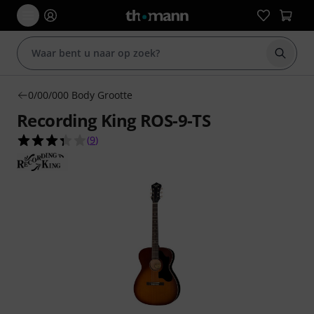
Zoek m
0/00/000 Body Grootte
Recording King ROS-9-TS
3.3 van de 5 sterren van 9 klantbeoordelingen
(
9
)