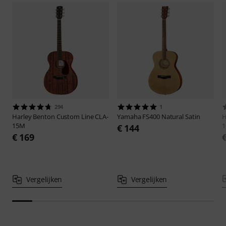
294
1
Harley Benton
Custom Line CLA-
Yamaha
FS400 Natural Satin
H
15M
1
€ 144
€ 169
Vergelijken
Vergelijken