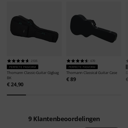
2135
670
PERFECTE PASVORM
PERFECTE PASVORM
Thomann
Classic-Guitar Gigbag
Thomann
Classical Guitar Case
D
BK
€ 89
€ 24,90
9
Klantenbeoordelingen