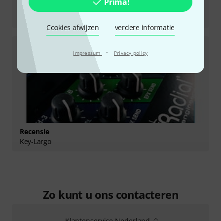
Prima!
Recensie
KL-8
Cookies afwijzen
verdere informatie
·
Impressum
Privacy policy
Recensie
Key-Largo
Zo kunt u ons contacteren
Klantenservice Nederland