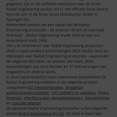
gegevens zijn er 55 stafleden werkzaam voor de firma
Radial Engineering (status 2011). Het officiele Duits bedrijf
bevindt zich in de firma Shure Distribution GmbH in
Eppingen (D).
Momenteel hebben we een totaal van 88 Radial
Engineering producten - 85 waarvan direct uit voorraad
leverbaar . Radial Engineering maakt deel uit van ons
assortiment sinds 2006.
Om u te informeren over Radial Engineering producten
vindt u naast product beschrijvingen 3625 media, tests en
meningen over Radial Engineering producten – waaronder
de volgende 902 foto’s, 62 diverse 360 foto’s, 2624
beoordelingen van onze klanten en 37 test verslagen van
magazines (in diverse talen).
In onze topverkooplijst staan momenteel bijvoorbeeld 26
Radial Engineering artikelen in de volgende product
categorieen
DI/ symmetrieboxen
,
Draadloze
audiotransportsystemen
,
CAT splitters en adapters
,
Phono
Preamps
,
interfaces voor signaalprocessors
,
signaalsplitter
en
speciale adapter
.
De absolute Radial Engineering bestseller is het volgende
artikel
Radial Engineering Pro D2
. Dit item is meer dan