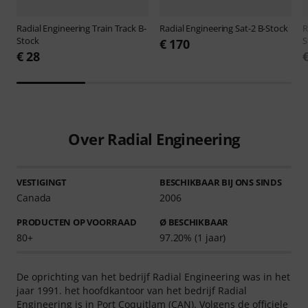
Radial Engineering
Train Track B-
Radial Engineering
Sat-2 B-Stock
R
Stock
S
€ 170
€ 28
Over Radial Engineering
VESTIGINGT
BESCHIKBAAR BIJ ONS SINDS
Canada
2006
PRODUCTEN OP VOORRAAD
Ø BESCHIKBAAR
80+
97.20% (1 jaar)
De oprichting van het bedrijf Radial Engineering was in het
jaar 1991. het hoofdkantoor van het bedrijf Radial
Engineering is in Port Coquitlam (CAN). Volgens de officiele