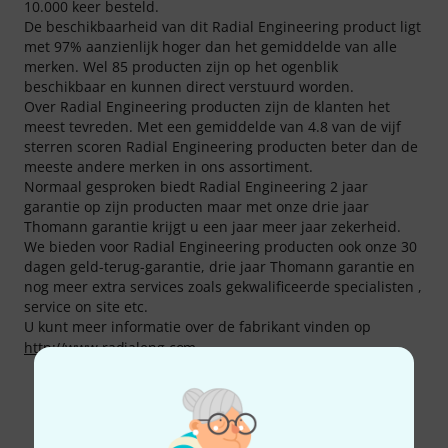
10.000 keer besteld.
De beschikbaarheid van dit Radial Engineering product ligt
met 97% aanzienlijk hoger dan het gemiddelde van alle
merken. Wel 85 producten zijn op het ogenblik
beschikbaar en kunnen direct verstuurd worden.
Over Radial Engineering producten zijn de klanten het
meest tevreden. Met een gemiddelde van 4.8 van de vijf
sterren scoren Radial Engineering producten beter dan de
meeste andere merken in ons assortiment.
Normaal gesproken biedt Radial Engineering 2 jaar
garantie op zijn producten maar met onze drie jaar
Thomann garantie krijgt u een jaar meer jaar zekerheid.
We bieden voor Radial Engineering producten ook onze 30
dagen geld-terug-garantie, drie jaar Thomann garantie en
nog meer extra services zoals gekwalificeerde specialisten ,
service on site etc.
U kunt meer informatie over de fabrikant vinden op
http://www.radialeng.com
Meer over Radial Engineering