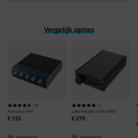
Vergelijk opties
235
21
Presonus
HP4
Lake People
G103-S MKII
S
€ 133
€ 279
Vergelijken
Vergelijken