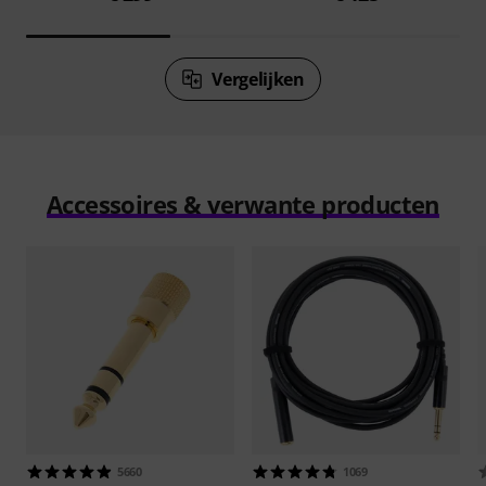
Vergelijken
Accessoires & verwante producten
5660
1069