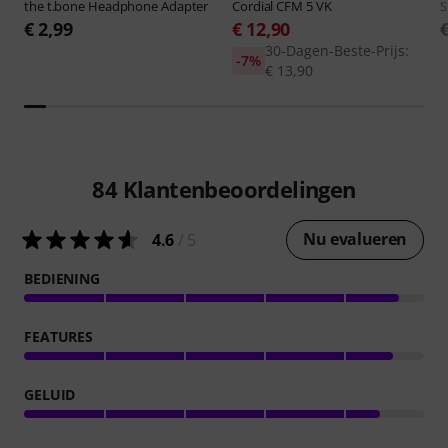
the t.bone
Headphone Adapter
Cordial
CFM 5 VK
S
€ 2,99
€ 12,90
30-Dagen-Beste-Prijs:
-7%
€ 13,90
84
Klantenbeoordelingen
Nu evalueren
4.6
/ 5
BEDIENING
FEATURES
GELUID