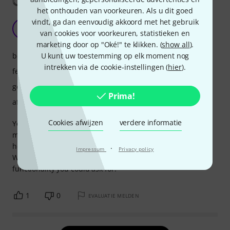
het onthouden van voorkeuren. Als u dit goed
vindt, ga dan eenvoudig akkoord met het gebruik
No desk? No problem!
S
van cookies voor voorkeuren, statistieken en
skizotom 01.03.2019
marketing door op "Oké!" te klikken. (
show all
).
bediening
U kunt uw toestemming op elk moment nog
intrekken via de cookie-instellingen (
hier
).
features
geluid
Prima!
afwerking
Cookies afwijzen
verdere informatie
You have a pile of preamps but no desk for headphone
management? Enter the HP60! Make a shit ton of
headphone mixes in your daw and route them to the HP60.
·
Impressum
Privacy policy
With the built in Talk back function it provides all the
functionality you could ask for.
1
0
EVALUATIE MELDEN