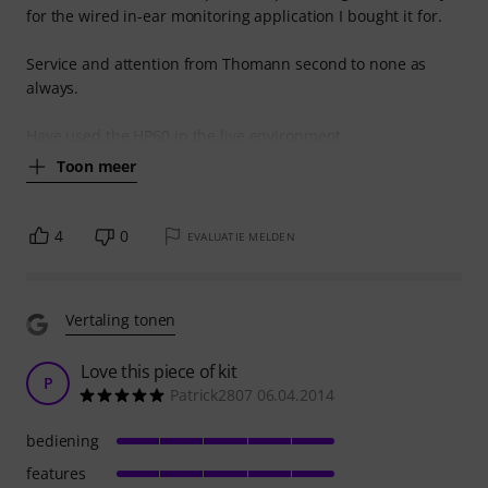
for the wired in-ear monitoring application I bought it for.
Service and attention from Thomann second to none as
always.
Have used the HP60 in the live environment
Toon meer
4
0
EVALUATIE MELDEN
Vertaling tonen
Love this piece of kit
P
Patrick2807 06.04.2014
bediening
features