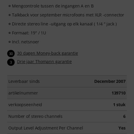
Mengcontrole tussen de ingangen A en B
Talkback voor september microfoons met XLR -connector
Directe stereo line -uitgang op elk kanaal ( 1/4 " jack )
Formaat: 19" / 1U
Incl. netsnoer
30 dagen Money-back garantie
30
Drie jaar Thomann garantie
3
Leverbaar sinds
December 2007
artikelnummer
139710
verkoopseenheid
1 stuk
Number of stereo channels
6
Output Level Adjustment Per Channel
Yes