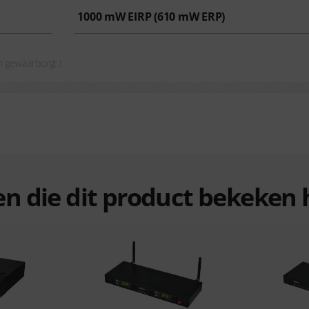
1000
mW EIRP (
610
mW ERP)
n gewaarborgt.!
ten die dit product bekeke