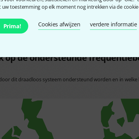
 uw toestemming op elk moment nog intrekken via de cookie-i
Cookies afwijzen
verdere informatie
Prima!
k op de ondersteunde frequentieb
s door dit draadloos systeem ondersteund worden en in welke