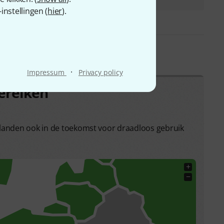
nstellingen (
hier
).
·
Impressum
Privacy policy
ereiken
 landen ook in de toekomst voor draadloos gebruik
+
−