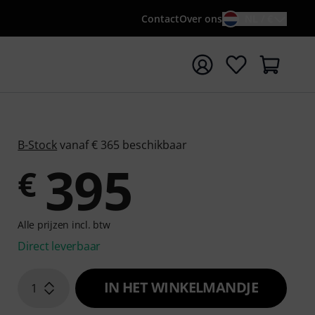
Contact
Over ons
NL / €
 met zoekterm {searchTerm}
B-Stock
vanaf € 365 beschikbaar
395
€
Alle prijzen incl. btw
Direct leverbaar
IN HET WINKELMANDJE
1