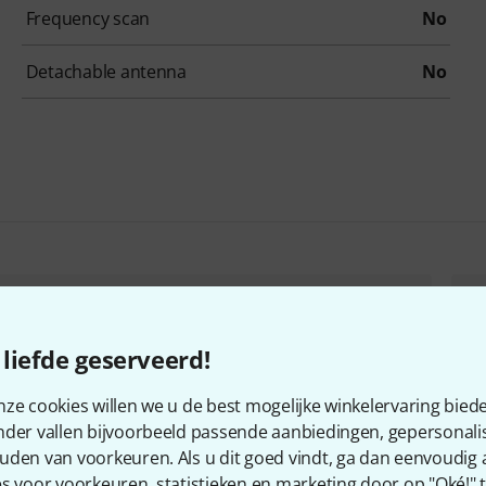
Frequency scan
No
Detachable antenna
No
Mipro ACT-5800 MR-58 B-Stock
Kan lichte gebruikssporen bevatten
€ 365
liefde geserveerd!
ze cookies willen we u de best mogelijke winkelervaring biede
nder vallen bijvoorbeeld passende aanbiedingen, gepersonali
Mipro ACT-5800M SM-10A Brass Bundle
uden van voorkeuren. Als u dit goed vindt, ga dan eenvoudig
€ 698
s voor voorkeuren, statistieken en marketing door op "Oké!" te