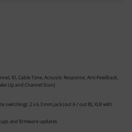
el, ID, Cable Tone, Acoustic Response, Anti-Feedback,
Wake Up and Channel Scan)
e switching): 2 x 6.3 mm jack (out A / out B), XLR with
etups and firmware updates