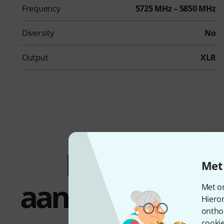
Frequency
5725 MHz – 5850 MHz
Diversity
No
Output
XLR
Bundels &
Met 
aanbiedingen
Met on
Hiero
ontho
cookie