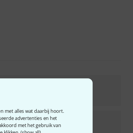
Mipro ACT-5800M MT-58 Set
€ 598
n met alles wat daarbij hoort.
seerde advertenties en het
Mipro ACT-5800M 2x MT-58 Set
 akkoord met het gebruik van
€ 849
 klikken. (
show all
).