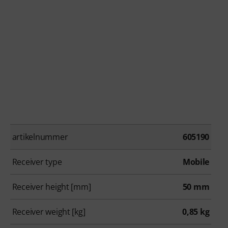
artikelnummer
605190
Receiver type
Mobile
Receiver height [mm]
50 mm
Receiver weight [kg]
0,85 kg