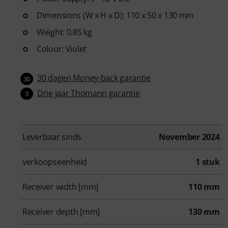
Dimensions (W x H x D): 110 x 50 x 130 mm
Weight: 0.85 kg
Colour: Violet
30 dagen Money-back garantie
30
Drie jaar Thomann garantie
3
Leverbaar sinds
November 2024
verkoopseenheid
1 stuk
Receiver width [mm]
110 mm
Receiver depth [mm]
130 mm