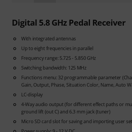
Digital 5.8 GHz Pedal Receiver
With integrated antennas
Up to eight frequencies in parallel
Frequency range: 5.725 - 5.850 GHz
Switching bandwidth: 125 MHz
Functions menu: 32 programmable parameter (Chann
Gain, Output, Phase, Situation Color, Name, Auto 
LC-display
4-Way audio output (for different effect paths or mut
ground lift (out C) and 6.3 mm jack (tuner)
Micro SD card slot for saving and importing user s
Power supply: 9 - 12 V DC