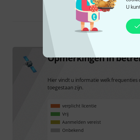
U kunt
Opmerkingen in betre
Hier vindt u informatie welk frequentie
toegestaan zijn.
verplicht licentie
Vrij
Aanmelden vereist
Onbekend