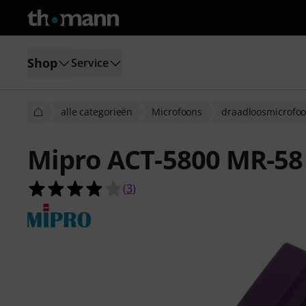
Shop
Service
alle categorieën
Microfoons
draadloosmicrofo
Mipro ACT-5800 MR-58
4.0 van de 5 sterren van 3 klantbeo
(
3
)