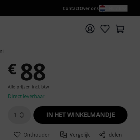
Contact
Over ons
NL / €
 met zoekterm {searchTerm}
ni
88
€
Alle prijzen incl. btw
Direct leverbaar
IN HET WINKELMANDJE
1
Onthouden
Vergelijk
delen