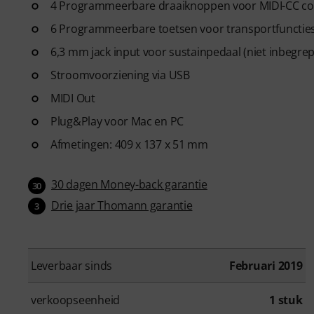
4 Programmeerbare draaiknoppen voor MIDI-CC 
zetten in tracks die klaar zijn v
6 Programmeerbare toetsen voor transportfunctie
6,3 mm jack input voor sustainpedaal (niet inbegrep
Stroomvoorziening via USB
MIDI Out
Plug&Play voor Mac en PC
Afmetingen: 409 x 137 x 51 mm
30 dagen Money-back garantie
30
Drie jaar Thomann garantie
3
Leverbaar sinds
Februari 2019
verkoopseenheid
1 stuk