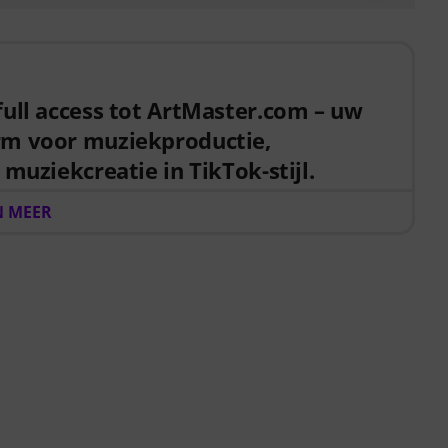
full access tot ArtMaster.com – uw
rm voor muziekproductie,
 muziekcreatie in TikTok-stijl.
duct ontvang je een gratis 3 maanden voucher ter
 MEER
 15.07. tot 14.10.2026, waarmee je volledige toegang
sussen over moderne productietechnieken, beat-
atieve workflows en content-ready geluidsontwerp.
 partner, ontwikkeld in samenwerking met
zoals Sam Pounds (Chris Brown, Dr. Dre), Printz Board
lake) en Chris Kasych (Adele, Beck, Pharrell Williams).
sen die zijn ontwikkeld voor producers, creators en
als DAW-productie, de basisprincipes van mixen,
kTok en belangrijke vaardigheden om ideeën om te