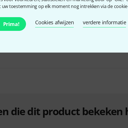
 uw toestemming op elk moment nog intrekken via de cookie-i
Cookies afwijzen
verdere informatie
Prima!
Creëer uw eigen bundel
vanaf € 95
TOT 8% KORTING
+1
ten die dit product bekeke