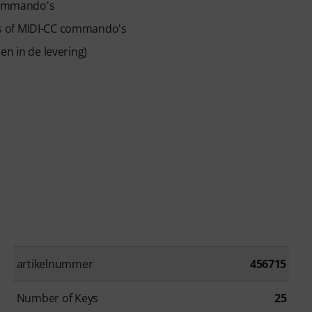
commando's
oor release.
s of MIDI-CC commando's
en in de levering)
artikelnummer
456715
Number of Keys
25