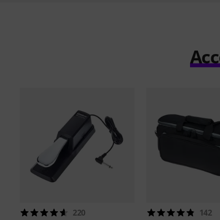
Acc
220
142