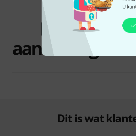
U kunt
Bundels &
aanbiedingen
Dit is wat klan