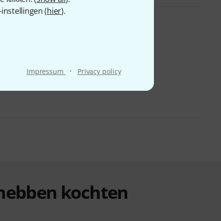
nstellingen (
hier
).
·
Impressum
Privacy policy
n hebben kochten