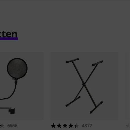
cten
6666
4872