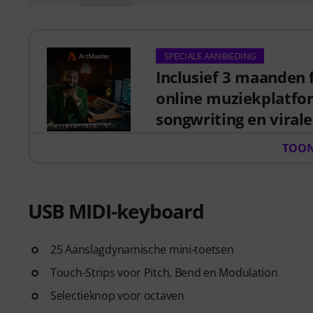
SPECIALE AANBIEDING
Inclusief 3 maanden 
online muziekplatfo
songwriting en virale
Bij aankoop van dit studio pro
TOON
waarde van 59 euro, geldig van
krijgt tot premium online cur
making, vocale bewerking, cre
USB MIDI-keyboard
ArtMaster.com – uw e-learning
professionals uit de branche, 
25 Aanslagdynamische mini-toetsen
(Black Eyed Peas, Justin Timber
Touch-Strips voor Pitch, Bend en Modulation
Leer van meer dan 500 videoles
songwriters, met onderwerpen 
Selectieknop voor octaven
arrangementen, hooks voor Ti