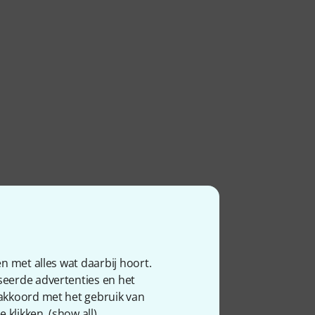
n met alles wat daarbij hoort.
seerde advertenties en het
 akkoord met het gebruik van
 klikken. (
show all
).