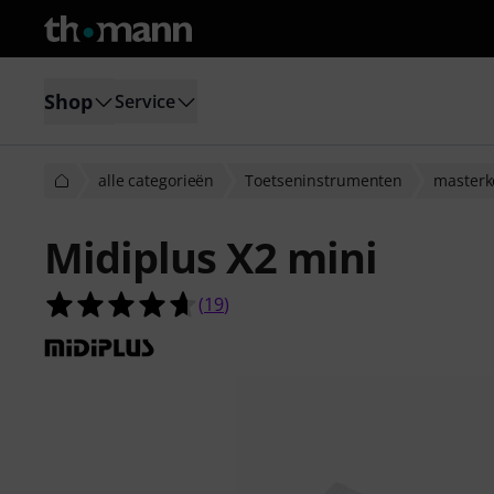
Shop
Service
alle categorieën
Toetseninstrumenten
masterk
Midiplus X2 mini
4.6 van de 5 sterren van 19 klantb
(
19
)