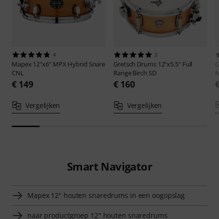
4
2
Mapex
12"x6" MPX Hybrid Snare
Gretsch Drums
12"x5.5" Full
G
CNL
Range Birch SD
M
€ 149
€ 160
Vergelijken
Vergelijken
Smart Navigator
Mapex 12" houten snaredrums in een oogopslag
naar productgroep 12" houten snaredrums