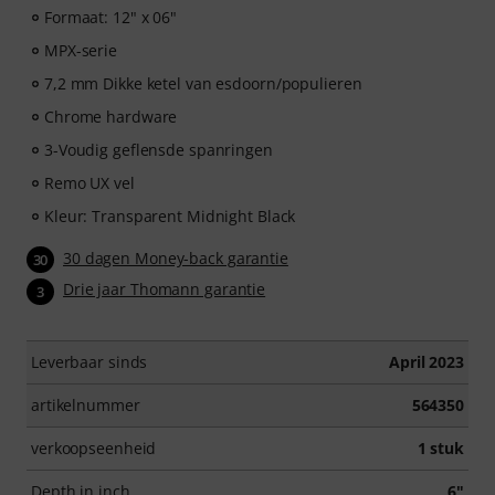
Formaat: 12" x 06"
MPX-serie
7,2 mm Dikke ketel van esdoorn/populieren
Chrome hardware
3-Voudig geflensde spanringen
Remo UX vel
Kleur: Transparent Midnight Black
30 dagen Money-back garantie
30
Drie jaar Thomann garantie
3
Leverbaar sinds
April 2023
artikelnummer
564350
verkoopseenheid
1 stuk
Depth in inch
6"