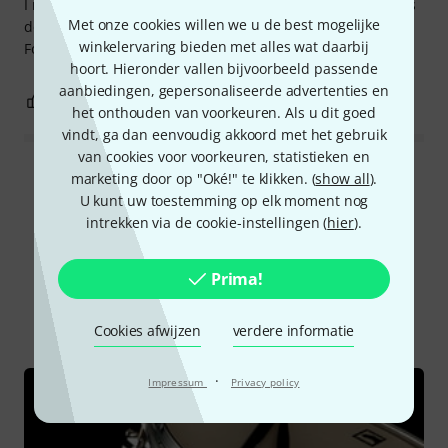
I needed a smaller-diameter snare that could still sound as
Met onze cookies willen we u de best mogelijke
deep as standard 14" and this one definitely does the job!
winkelervaring bieden met alles wat daarbij
For this price it is a nice addition to my collection.
hoort. Hieronder vallen bijvoorbeeld passende
aanbiedingen, gepersonaliseerde advertenties en
0
0
EVALUATIE MELDEN
het onthouden van voorkeuren. Als u dit goed
vindt, ga dan eenvoudig akkoord met het gebruik
van cookies voor voorkeuren, statistieken en
Alle waarderingen lezen
marketing door op "Oké!" te klikken. (
show all
).
U kunt uw toestemming op elk moment nog
intrekken via de cookie-instellingen (
hier
).
Wist u?
Prima!
Alle
Online Raadgever
Cookies afwijzen
verdere informatie
·
Impressum
Privacy policy