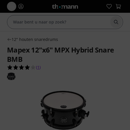
Zoek m
12" houten snaredrums
Mapex 12"x6" MPX Hybrid Snare
BMB
4.0 van de 5 sterren van 1 klantbeoordelingen
(
1
)