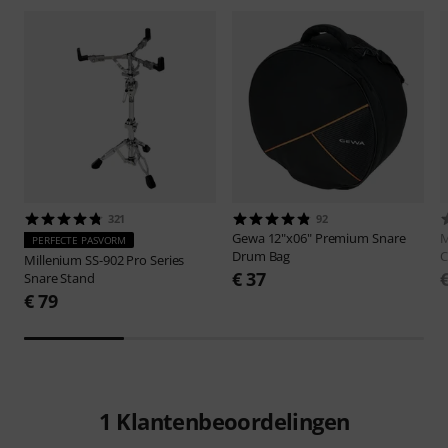
321
92
Gewa
12"x06" Premium Snare
PERFECTE PASVORM
Drum Bag
Millenium
SS-902 Pro Series
€ 37
Snare Stand
€ 79
1
Klantenbeoordelingen