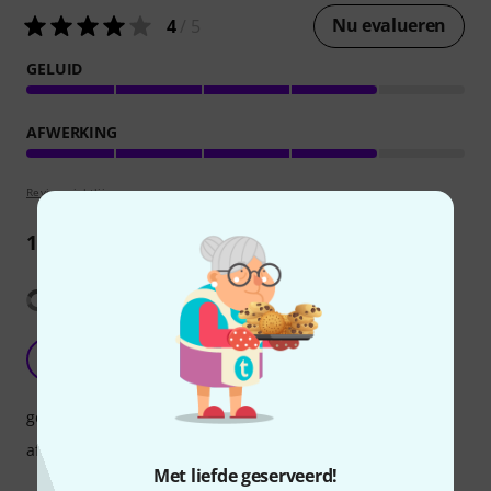
Nu evalueren
4
/ 5
GELUID
AFWERKING
Review richtlijnen
1
Recensie
Vertaling tonen
Great for the price
SW
Steve Warsaw 17.07.2024
geluid
afwerking
Met liefde geserveerd!