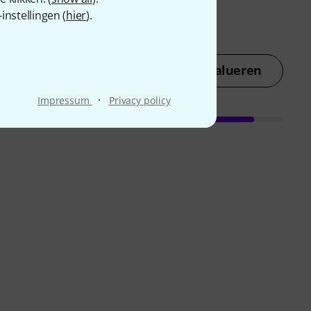
nstellingen (
hier
).
Nu evalueren
·
Impressum
Privacy policy