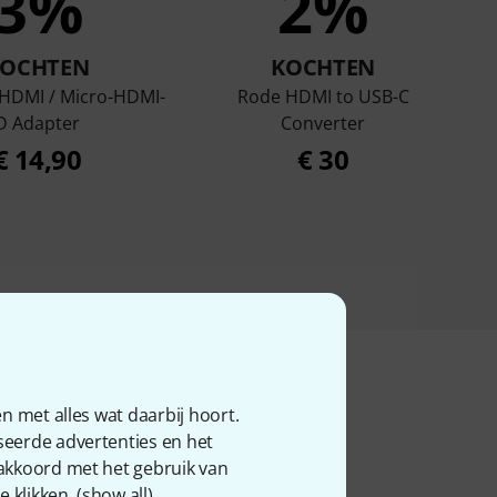
3%
2%
KOCHTEN
KOCHTEN
 HDMI / Micro-HDMI-
Rode HDMI to USB-C
D Adapter
Converter
€ 14,90
€ 30
n met alles wat daarbij hoort.
seerde advertenties en het
 akkoord met het gebruik van
 klikken. (
show all
).