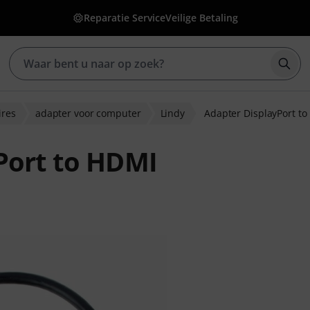
Reparatie Service
Veilige Betaling
Zoek
ires
adapter voor computer
Lindy
Adapter DisplayPort t
Port to HDMI
eoordelingen