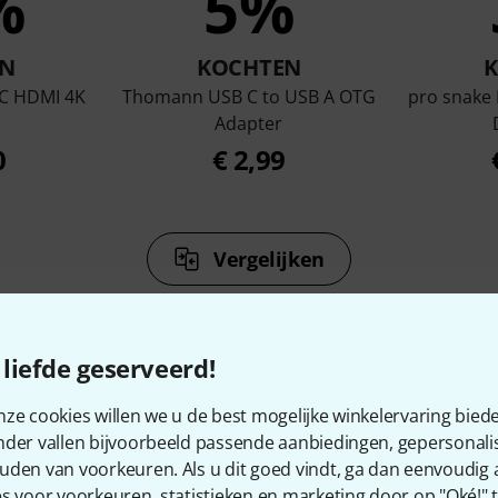
%
5%
N
KOCHTEN
C HDMI 4K
Thomann USB C to USB A OTG
pro snake
Adapter
0
€ 2,99
Vergelijken
liefde geserveerd!
ze cookies willen we u de best mogelijke winkelervaring biede
14
Klantenbeoordelingen
nder vallen bijvoorbeeld passende aanbiedingen, gepersonali
uden van voorkeuren. Als u dit goed vindt, ga dan eenvoudig
s voor voorkeuren, statistieken en marketing door op "Oké!" te