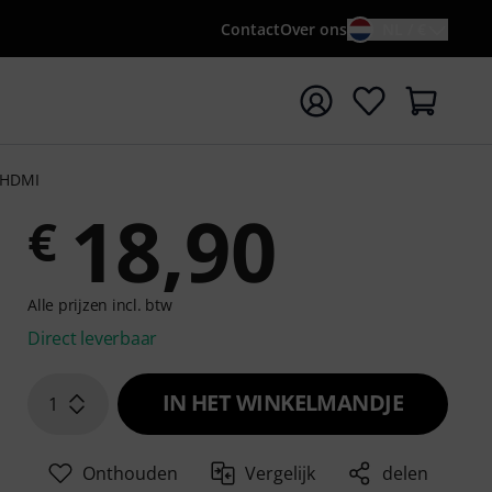
Contact
Over ons
NL / €
 met zoekterm {searchTerm}
o HDMI
18,90
€
Alle prijzen incl. btw
Direct leverbaar
IN HET WINKELMANDJE
1
Onthouden
Vergelijk
delen