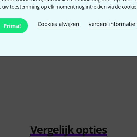
 uw toestemming op elk moment nog intrekken via de cookie-i
Cookies afwijzen
verdere informatie
Prima!
4.7
/ 5
KING
Vergelijk opties