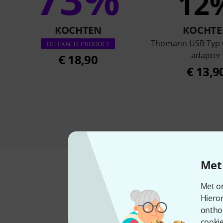
12
KOCHTEN
KOCHTE
Thomann USB Typ 
DIT EXACTE PRODUCT
adapter
€ 18,90
€ 13,9
Met 
Met on
Hiero
ontho
cookie