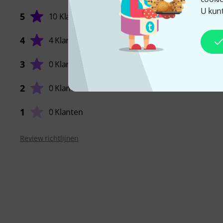
U kunt
5
10 Klanten
4
4 Klanten
3
0 Klanten
AFWER
2
0 Klanten
1
0 Klanten
Review richtlijnen