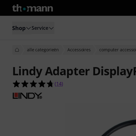
Shop
Service
alle categorieën
Accessoires
computer accesso
Lindy Adapter Display
4.7 van de 5 sterren van 14 klantb
(
14
)