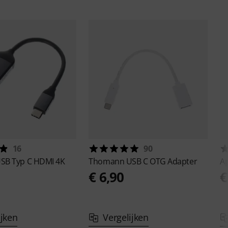
16
90
SB Typ C HDMI 4K
Thomann
USB C OTG Adapter
A
€ 6,90
€
0
ijken
Vergelijken