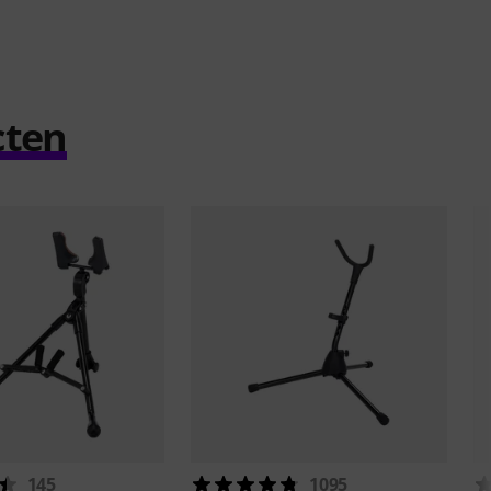
cten
145
1095