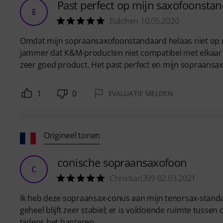
Past perfect op mijn saxofoonstan
E
Eulchen 10.05.2020
Omdat mijn sopraansaxofoonstandaard helaas niet op mi
jammer dat K&M-producten niet compatibel met elkaar 
zeer goed product. Het past perfect en mijn sopraansaxo
1
0
EVALUATIE MELDEN
Origineel tonen
conische sopraansaxofoon
C
Christian399 02.03.2021
Ik heb deze sopraansax-conus aan mijn tenorsax-standaa
geheel blijft zeer stabiel; er is voldoende ruimte tuss
tijdens het hanteren.