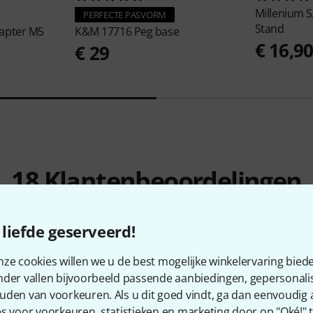
Millenium
S
PERFECTE PASVORM
Stand
apter M5
K&M
17716 Peg base
€ 16,9
€ 29
18
Klantenbeoordelingen
liefde geserveerd!
4.7
/ 5
ze cookies willen we u de best mogelijke winkelervaring biede
TEIT
nder vallen bijvoorbeeld passende aanbiedingen, gepersonali
uden van voorkeuren. Als u dit goed vindt, ga dan eenvoudig
s voor voorkeuren, statistieken en marketing door op "Oké!" te