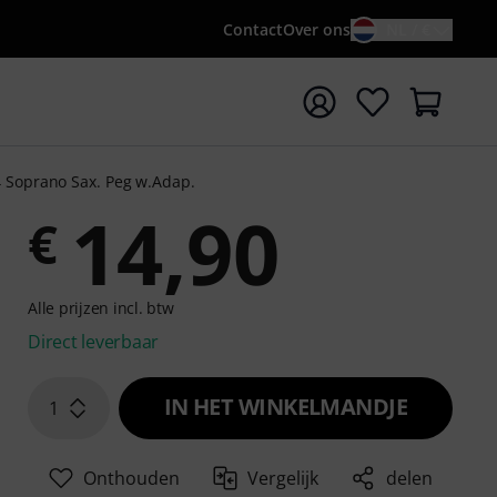
Contact
Over ons
NL / €
 met zoekterm {searchTerm}
 Soprano Sax. Peg w.Adap.
14,90
€
Alle prijzen incl. btw
Direct leverbaar
IN HET WINKELMANDJE
1
Onthouden
Vergelijk
delen