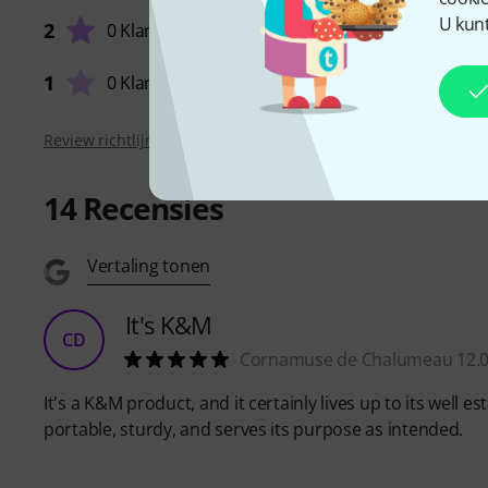
HANTE
U kunt
2
0 Klanten
AFWER
1
0 Klanten
Review richtlijnen
14
Recensies
Vertaling tonen
It's K&M
CD
Cornamuse de Chalumeau 12.0
It's a K&M product, and it certainly lives up to its well 
portable, sturdy, and serves its purpose as intended.