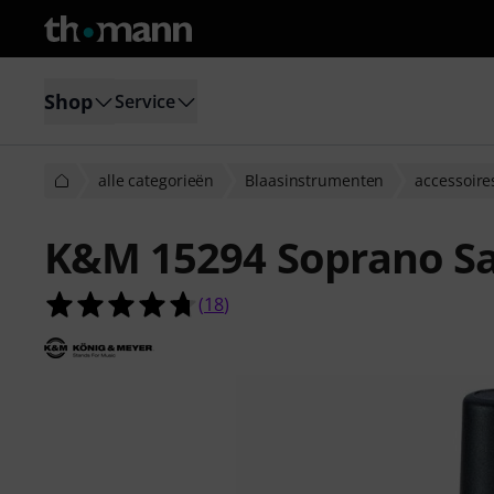
Shop
Service
alle categorieën
Blaasinstrumenten
accessoire
K&M 15294 Soprano Sa
4.7 van de 5 sterren van 18 klantb
(
18
)