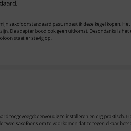
daard.
jn saxofoonstandaard past, moest ik deze kegel kopen. Het 
zijn. De adapter bood ook geen uitkomst. Desondanks is het
foon staat er stevig op.
rd toegevoegd: eenvoudig te installeren en erg praktisch. H
en de twee saxofoons om te voorkomen dat ze tegen elkaar bots