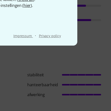
nstellingen (
hier
).
·
Impressum
Privacy policy
stabiliteit
hanteerbaarheid
afwerking