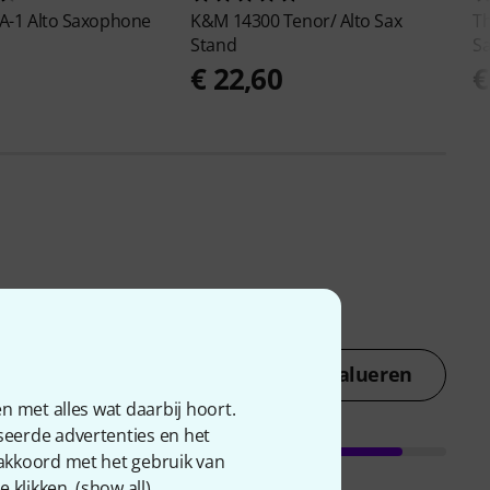
A-1 Alto Saxophone
K&M
14300 Tenor/ Alto Sax
T
Stand
S
0
€ 22,60
€
Nu evalueren
n met alles wat daarbij hoort.
seerde advertenties en het
 akkoord met het gebruik van
 klikken. (
show all
).