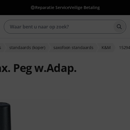
Reparatie Service
Veilige Betaling
Zoek
s
standaards (koper)
saxofoon standaards
K&M
15294
x. Peg w.Adap.
eoordelingen