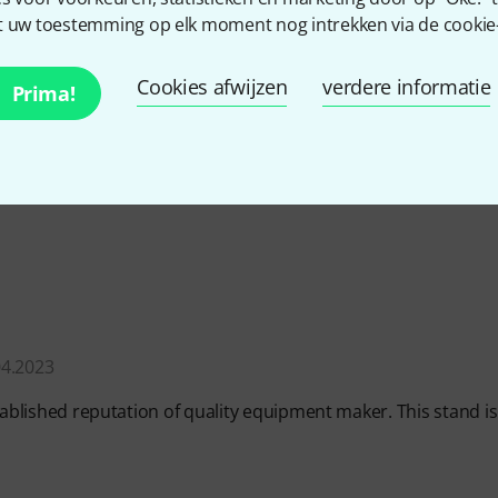
ERBAARHEID
 uw toestemming op elk moment nog intrekken via de cookie-i
KING
Cookies afwijzen
verdere informatie
Prima!
4.2023
established reputation of quality equipment maker. This stand is