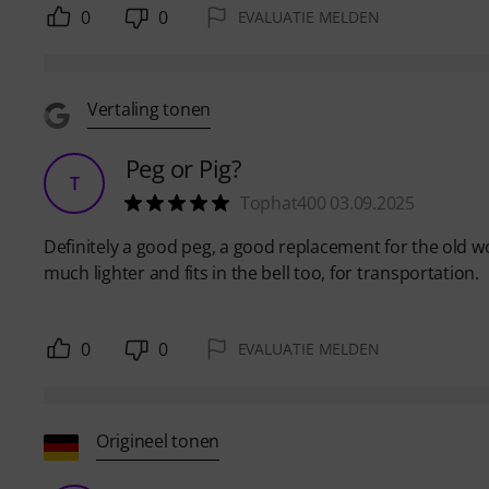
0
0
EVALUATIE MELDEN
Vertaling tonen
Peg or Pig?
T
Tophat400 03.09.2025
Definitely a good peg, a good replacement for the old w
much lighter and fits in the bell too, for transportation.
0
0
EVALUATIE MELDEN
Origineel tonen