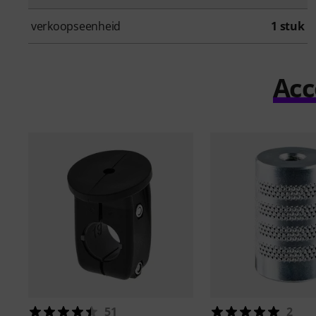
verkoopseenheid
1 stuk
Acc
51
2