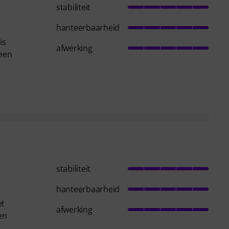
stabiliteit
hanteerbaarheid
is
afwerking
 een
stabiliteit
hanteerbaarheid
et
afwerking
en