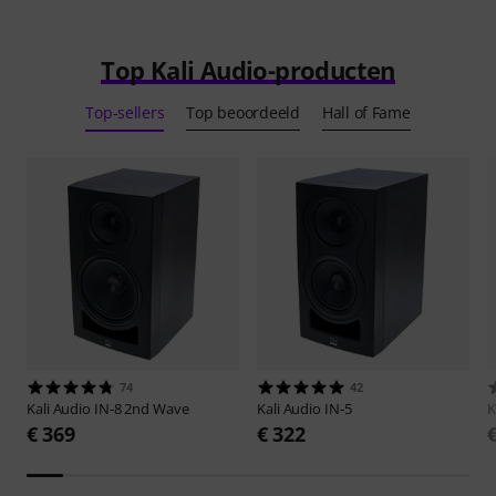
Top Kali Audio-producten
Top-sellers
Top beoordeeld
Hall of Fame
74
42
Kali Audio
IN-8 2nd Wave
Kali Audio
IN-5
K
€ 369
€ 322