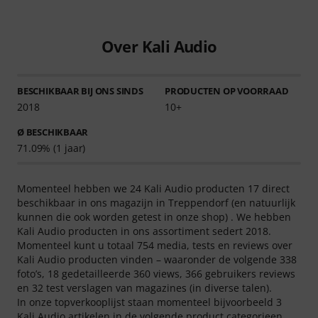
Over Kali Audio
BESCHIKBAAR BIJ ONS SINDS
PRODUCTEN OP VOORRAAD
2018
10+
Ø BESCHIKBAAR
71.09% (1 jaar)
Momenteel hebben we 24 Kali Audio producten 17 direct
beschikbaar in ons magazijn in Treppendorf (en natuurlijk
kunnen die ook worden getest in onze shop) . We hebben
Kali Audio producten in ons assortiment sedert 2018.
Momenteel kunt u totaal 754 media, tests en reviews over
Kali Audio producten vinden – waaronder de volgende 338
foto’s, 18 gedetailleerde 360 views, 366 gebruikers reviews
en 32 test verslagen van magazines (in diverse talen).
In onze topverkooplijst staan momenteel bijvoorbeeld 3
Kali Audio artikelen in de volgende product categorieen