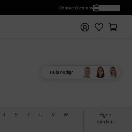
Contact
Over ons
NL / €
 met zoekterm {searchTerm}
Hulp nodig?
R
S
T
U
V
W
Eigen
merken