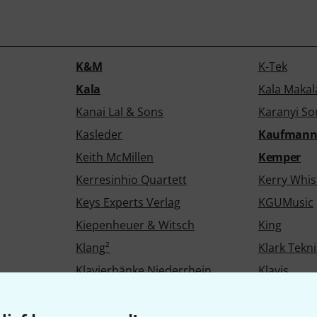
K&M
K-Tek
Kala
Kala Makal
Kanai Lal & Sons
Karanyi S
Kasleder
Kaufman
Keith McMillen
Kemper
Kerresinhio Quartett
Kerry Whis
Keys Experts Verlag
KGUMusic
Kiepenheuer & Witsch
King
Klang²
Klark Tekni
Klavierbänke Niederrhein
Klavis
Kloppmann
Klowra
s
KNA Pickups
Knobloch S