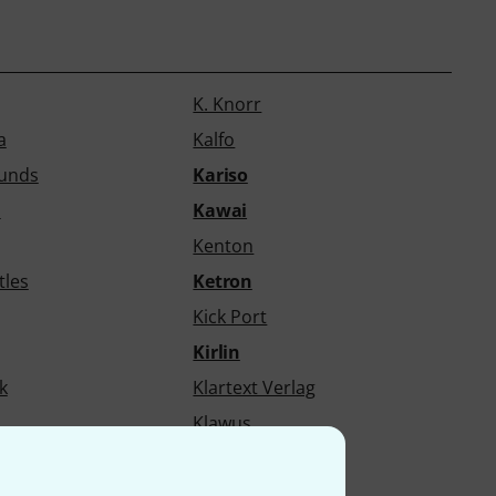
K. Knorr
a
Kalfo
ounds
Kariso
n
Kawai
Kenton
tles
Ketron
Kick Port
Kirlin
k
Klartext Verlag
Klawus
Kluson
trings
Knosti