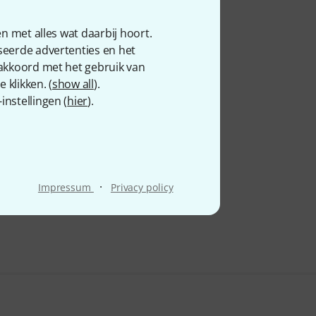
Kölbl
n met alles wat daarbij hoort.
Kovax
seerde advertenties en het
KRK
 akkoord met het gebruik van
 klikken. (
show all
).
Kun
nstellingen (
hier
).
Kürschner
·
Impressum
Privacy policy