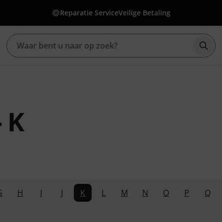
Reparatie Service
Veilige Betaling
Zoek
- K
G
H
I
J
K
L
M
N
O
P
Q