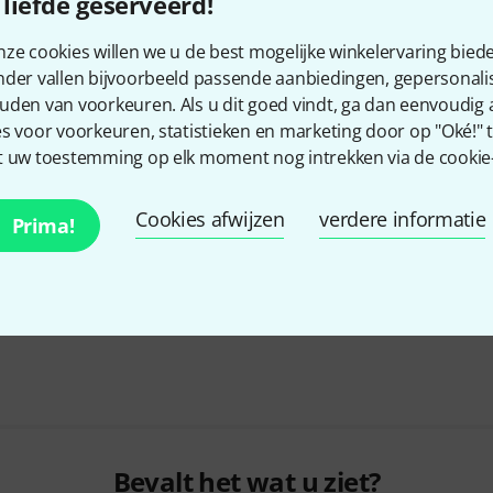
liefde geserveerd!
Kodamo
Kolberg
ze cookies willen we u de best mogelijke winkelervaring biede
Korg
Koshi
nder vallen bijvoorbeeld passende aanbiedingen, gepersonali
Krinner
Krivo
uden van voorkeuren. Als u dit goed vindt, ga dan eenvoudig
s voor voorkeuren, statistieken en marketing door op "Oké!" te
Kühnl & Hoyer
Kumu
 uw toestemming op elk moment nog intrekken via de cookie-i
Kupo
Kuppmen
Cookies afwijzen
verdere informatie
Prima!
Bevalt het wat u ziet?