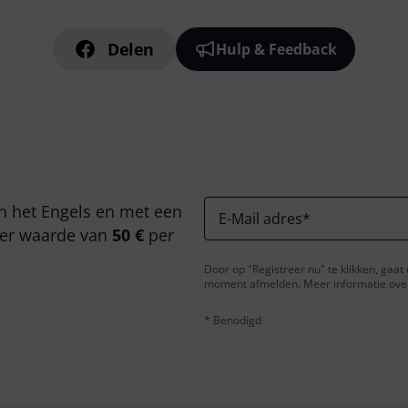
Delen
Hulp & Feedback
n het Engels en met een
E-Mail adres
*
er waarde van
50 €
per
Door op "Registreer nu" te klikken, gaa
moment afmelden. Meer informatie over 
* Benodigd