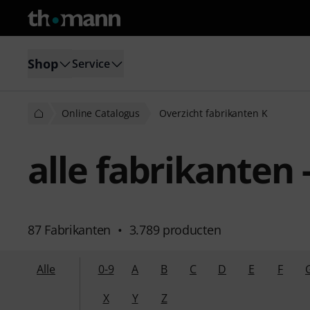
Shop
Service
Online Catalogus
Overzicht fabrikanten K
alle fabrikanten 
87 Fabrikanten
•
3.789 producten
Alle
0-9
A
B
C
D
E
F
X
Y
Z