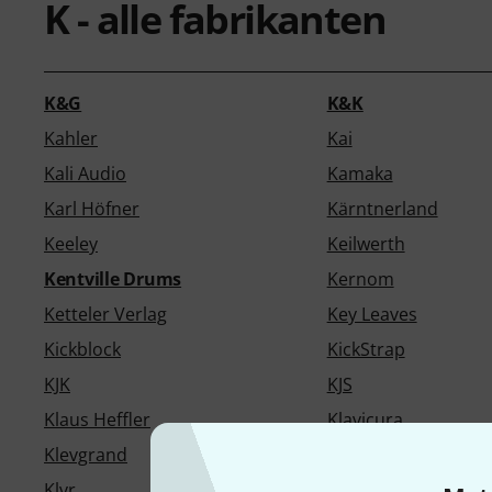
K - alle fabrikanten
K&G
K&K
Kahler
Kai
Kali Audio
Kamaka
Karl Höfner
Kärntnerland
Keeley
Keilwerth
Kentville Drums
Kernom
Ketteler Verlag
Key Leaves
Kickblock
KickStrap
KJK
KJS
Klaus Heffler
Klavicura
Klevgrand
Klingspor
Klvr
KMA Audio Machine