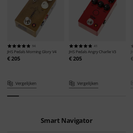
94
41
JHS Pedals
Morning Glory V4
JHS Pedals
Angry Charlie V3
J
€ 205
€ 205
Vergelijken
Vergelijken
Smart Navigator