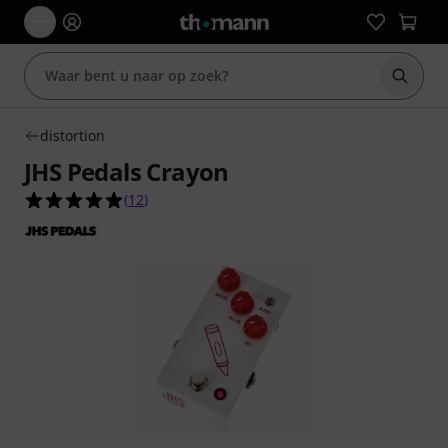
Zoek m
distortion
JHS Pedals Crayon
4.9 van de 5 sterren van 12 klantbeoordelingen
(
12
)