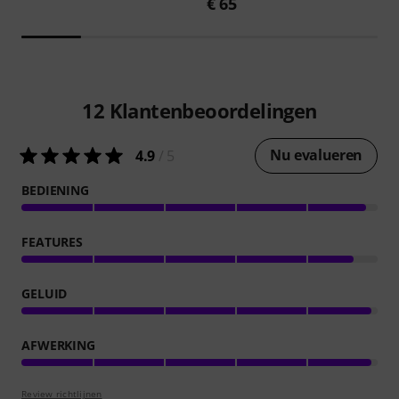
€ 65
12
Klantenbeoordelingen
Nu evalueren
4.9
/ 5
BEDIENING
FEATURES
GELUID
AFWERKING
Review richtlijnen