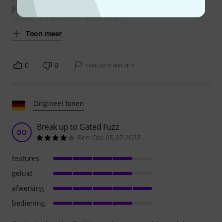
just a tiny bit of grittiness. I have tried many overdrive
pedals and this beats them all for
Toon meer
0
0
EVALUATIE MELDEN
Origineel tonen
Break up to Gated Fuzz
BO
Ben Obi 05.07.2022
features
geluid
afwerking
bediening