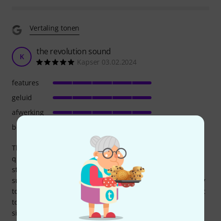
Vertaling tonen
the revolution sound
K
Kapser 03.02.2024
features
geluid
afwerking
bediening
This pedal really gives that Beatles Revolution grit. I tried
quickly to imitate it with some other pedals and the Crayon
stands out ! It has this raw Direct sound. For this use it is
superb. As an extra distortion/fuzz it is not really necessary
to buy it, but for this specific raw sound it does. If you want
to invest in this specific sound, it is a good buy. Nice and
simple controls also.