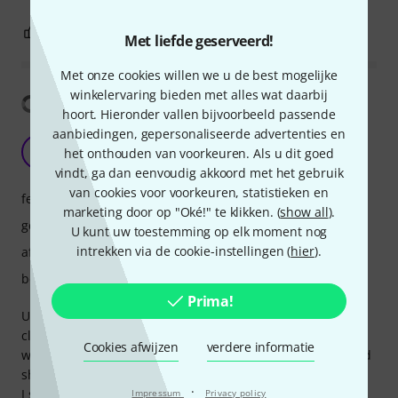
1
0
EVALUATIE MELDEN
Met liefde geserveerd!
Met onze cookies willen we u de best mogelijke
winkelervaring bieden met alles wat daarbij
Vertaling tonen
hoort. Hieronder vallen bijvoorbeeld passende
aanbiedingen, gepersonaliseerde advertenties en
Simple gritty preamp
AC
het onthouden van voorkeuren. Als u dit goed
Andy Cassidy 28.04.2026
vindt, ga dan eenvoudig akkoord met het gebruik
van cookies voor voorkeuren, statistieken en
features
marketing door op "Oké!" te klikken. (
show all
).
geluid
U kunt uw toestemming op elk moment nog
intrekken via de cookie-instellingen (
hier
).
afwerking
bediening
Prima!
Used on bass, passive 5 string Squier CV. This goes from a
clean boost to a really extreme, splatty destroyed fuzz tone
Cookies afwijzen
verdere informatie
while retaining the low end of the EQ. It adds a bit of sound
shaping but in a nice way.
·
I set it to boost volume a bit, colour it with warmth and add
Impressum
Privacy policy