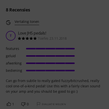
8
Recensies
Vertaling tonen
Love JHS pedals!
T
Toefes 23.11.2018
features
geluid
afwerking
bediening
Can go from subtle to really gated fuzzy/bitcrushed, really
cool one-of-a-kind pedal! Use this with a fairly clean sound
on your amp and you should be good to go :)
1
0
EVALUATIE MELDEN