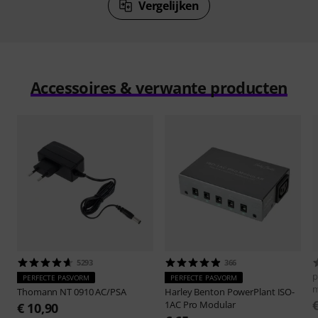
Vergelijken
Accessoires & verwante producten
5293
366
p
PERFECTE PASVORM
PERFECTE PASVORM
Thomann
NT 0910 AC/PSA
Harley Benton
PowerPlant ISO-
1AC Pro Modular
€ 10,90