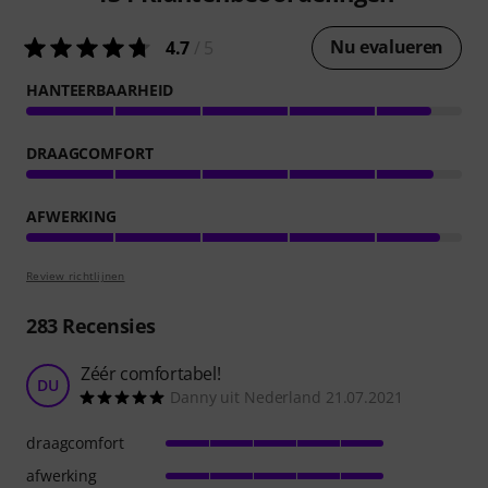
Nu evalueren
4.7
/ 5
HANTEERBAARHEID
DRAAGCOMFORT
AFWERKING
Review richtlijnen
283
Recensies
Zéér comfortabel!
DU
Danny uit Nederland 21.07.2021
draagcomfort
afwerking