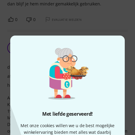
dan blijf je hem minder gemakkelijk gebruiken.
0
0
EVALUATIE MELDEN
Advies Aankoop Maat M komt niet overeen met
realiteit.
B
BariSjef 03.05.2024
draagcomfort
afwerking
hanteerbaarheid
Aankoop Advies op Uw site:
Kies maat Size M bij 100kg lichaamsgewicht en boven
190cm lichaamslengte.
Met liefde geserveerd!
Mijn lichaamslengte is 184cm en gewicht is 80kg.
De saxholder is op alle fronten te klein, klemt hals af en
Met onze cookies willen we u de best mogelijke
ophangpunt ligt te hoog bij strottenhoofd. Overweeg nu een
winkelervaring bieden met alles wat daarbij