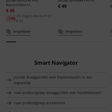
Jazzlab
saXholder PRO
Jazzlab
saXholder PRO XL
J
Bassoon/Bass Cl.
€ 49
€ 45
30-Dagen-Beste-Prijs:
-13%
€ 52
Vergelijken
Vergelijken
Smart Navigator
Jazzlab draaggordels voor houtenblazers in een
oogopslag
naar productgroep draaggordels voor houtenblazers
naar productgroep accessoires