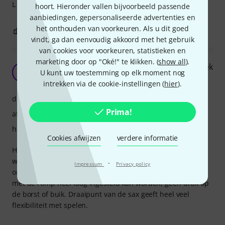
L Size aan te schaffen.
hoort. Hieronder vallen bijvoorbeeld passende
aanbiedingen, gepersonaliseerde advertenties en
het onthouden van voorkeuren. Als u dit goed
1
0
EVALUATIE MELDEN
vindt, ga dan eenvoudig akkoord met het gebruik
van cookies voor voorkeuren, statistieken en
marketing door op "Oké!" te klikken. (
show all
).
Jazzlab saXholder PRO geeft geen druk op de nek
M
U kunt uw toestemming op elk moment nog
MdenH 12.07.2023
intrekken via de cookie-instellingen (
hier
).
draagcomfort
Prima!
afwerking
hanteerbaarheid
Cookies afwijzen
verdere informatie
Het gewicht zit op de schouders, glijdt niet weg. Even
wennen, soms zakt de houder wat scheef (sax) waardoor
·
Impressum
Privacy policy
ongelijke druk op de schouders komt. Prettig dat contact
met de romp heel laag ingesteld kan worden, geen druk op
de borst of buik. Draaipunt van de sax geeft heel veel
flexibiliteit met spelen.