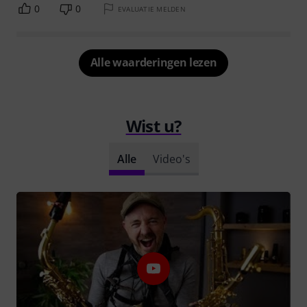
0
0
EVALUATIE MELDEN
Alle waarderingen lezen
Wist u?
Alle
Video's