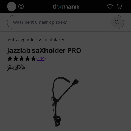
Zoek m
draaggordels v. houtblazers
Jazzlab saXholder PRO
4.7 van de 5 sterren van 434 klantbeoordelingen
(
434
)