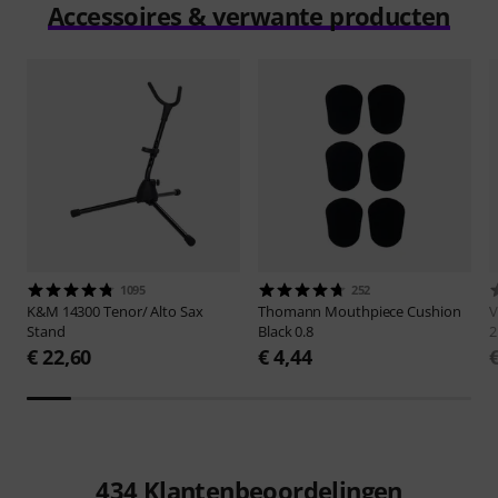
Accessoires & verwante producten
1095
252
K&M
14300 Tenor/ Alto Sax
Thomann
Mouthpiece Cushion
V
Stand
Black 0.8
2
€ 22,60
€ 4,44
434
Klantenbeoordelingen