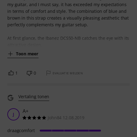
my guitar, and I must say, it has exceeded my expectations
in terms of comfort and style. The combination of blue and
brown in this strap creates a visually pleasing aesthetic that
perfectly complements my guitar setup.
At first glance, the Ibanez DCS50-NB catches the eye with its
attractive design.
Toon meer
1
0
EVALUATIE MELDEN
Vertaling tonen
A+
J
John84 12.08.2019
draagcomfort