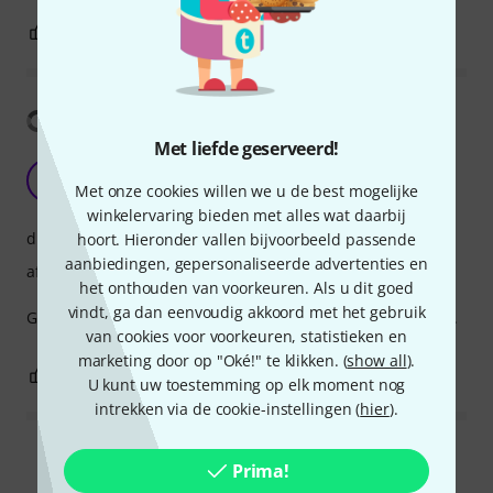
0
0
EVALUATIE MELDEN
Vertaling tonen
Met liefde geserveerd!
Perfect
A
Met onze cookies willen we u de best mogelijke
AndreiAlin 03.11.2020
winkelervaring bieden met alles wat daarbij
draagcomfort
hoort. Hieronder vallen bijvoorbeeld passende
aanbiedingen, gepersonaliseerde advertenties en
afwerking
het onthouden van voorkeuren. Als u dit goed
vindt, ga dan eenvoudig akkoord met het gebruik
Great color, great strap, great company and it fits perfectly.
van cookies voor voorkeuren, statistieken en
marketing door op "Oké!" te klikken. (
show all
).
0
1
EVALUATIE MELDEN
U kunt uw toestemming op elk moment nog
intrekken via de cookie-instellingen (
hier
).
Alle waarderingen lezen
Prima!