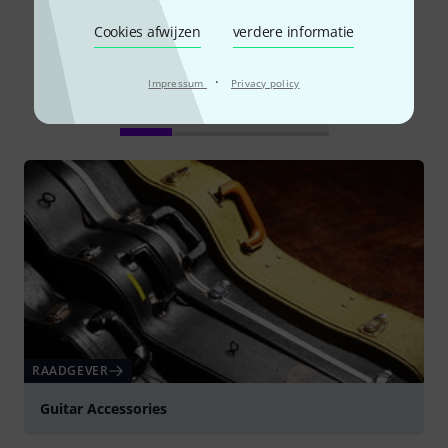
Cookies afwijzen
verdere informatie
Wist u?
·
Impressum
Privacy policy
Alle
Online Raadgever
RAADGEVER
Guitar Accessories