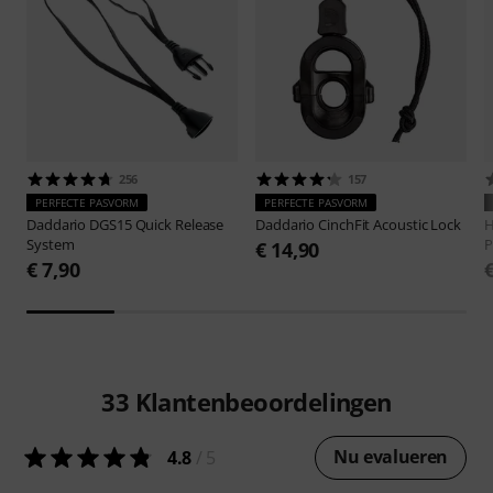
256
157
PERFECTE PASVORM
PERFECTE PASVORM
Daddario
DGS15 Quick Release
Daddario
CinchFit Acoustic Lock
H
System
P
€ 14,90
€ 7,90
33
Klantenbeoordelingen
Nu evalueren
4.8
/ 5