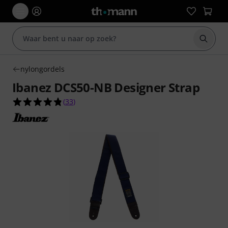
Zoek m
nylongordels
Ibanez DCS50-NB Designer Strap
4.8 van de 5 sterren van 33 klantbeoordelingen
(
33
)