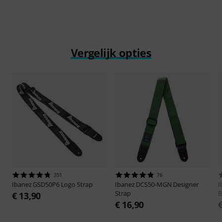
Vergelijk opties
351
76
Ibanez
GSD50P6 Logo Strap
Ibanez
DCS50-MGN Designer
I
Strap
B
€ 13,90
€ 16,90