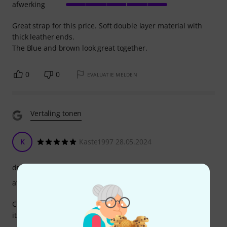
afwerking
Great strap for this price. Soft double layer material with
thick leather ends.
The Blue and brown look great together.
0
0
EVALUATIE MELDEN
Vertaling tonen
K
Kaste1997 28.05.2024
draagcomfort
afwerking
Comfortable and thick guitar strap
its not slippery so makes your guitar even more stable