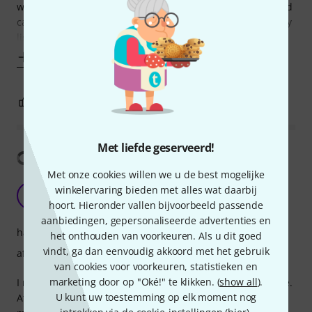
worlds. It has the solid, rigid protection of a traditional hard
case to keep the guitar safe from bumps, but it is incredibly
lightweight. Carrying it around is so much
Toon meer
0
0
EVALUATIE MELDEN
Met liefde geserveerd!
Vertaling tonen
Met onze cookies willen we u de best mogelijke
Lightweight and durable case
winkelervaring bieden met alles wat daarbij
AY
Andrei Yurevich 15.01.2023
hoort. Hieronder vallen bijvoorbeeld passende
aanbiedingen, gepersonaliseerde advertenties en
hanteerbaarheid
het onthouden van voorkeuren. Als u dit goed
vindt, ga dan eenvoudig akkoord met het gebruik
afwerking
van cookies voor voorkeuren, statistieken en
marketing door op "Oké!" te klikken. (
show all
).
I needed a 7/8 La Mancha Rubinito LSM/63-CEN guitar case.
U kunt uw toestemming op elk moment nog
At first I looked for hard cases recommended by the