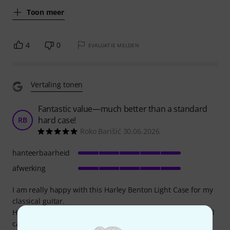
Toon meer
4
0
EVALUATIE MELDEN
Vertaling tonen
Fantastic value—much better than a standard
hard case!
RB
Roko Barišić 30.06.2026
hanteerbaarheid
afwerking
I am really happy with this Harley Benton Light Case for my
classical guitar.
Honestly, for me, it is much better than a normal hard shell
case or a standard gig bag.It gives you the best of both