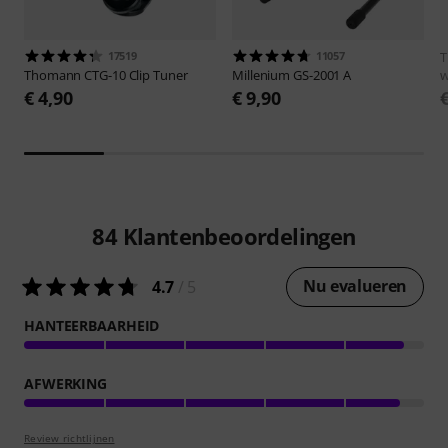
17519
11057
Thomann
CTG-10 Clip Tuner
Millenium
GS-2001 A
w
€ 4,90
€ 9,90
84
Klantenbeoordelingen
Nu evalueren
4.7
/ 5
HANTEERBAARHEID
AFWERKING
Review richtlijnen