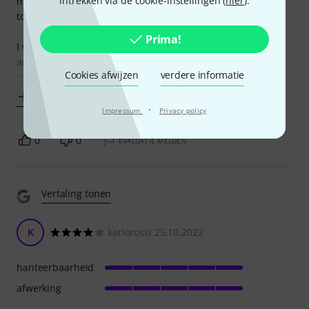
intrekken via de cookie-instellingen (
hier
).
manufacturer, but they were not available. Then I decided
to turn my attention to this one.
Prima!
I was attracted by the rigidity of the case, low weight, inner
and outer pockets, belt. And all this is offered at a
Cookies afwijzen
verdere informatie
reasonable price. I asked Thomann's
Toon meer
·
Impressum
Privacy policy
0
0
EVALUATIE MELDEN
Vertaling tonen
K
karlorossi 25.10.2022
hanteerbaarheid
afwerking