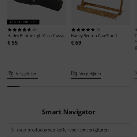
ACTUEEL PRODUCT
84
93
Harley Benton
LightCase-Classic
Harley Benton
CaseStand
A
€ 55
€ 69
Vergelijken
Vergelijken
Smart Navigator
naar productgroep koffer voor concertgitaren