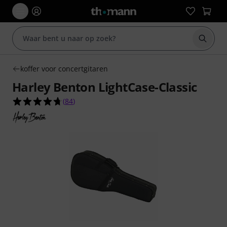
Zoek m
koffer voor concertgitaren
Harley Benton LightCase-Classic
4.7 van de 5 sterren van 84 klantbeoordelingen
(
84
)