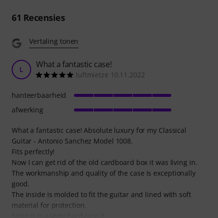
61
Recensies
Vertaling tonen
What a fantastic case!
L
luftmietze 10.11.2022
hanteerbaarheid
afwerking
What a fantastic case! Absolute luxury for my Classical
Guitar - Antonio Sanchez Model 1008.
Fits perfectly!
Now I can get rid of the old cardboard box it was living in.
The workmanship and quality of the case is exceptionally
good.
The inside is molded to fit the guitar and lined with soft
material for protection.
Since it is a semi hard case it