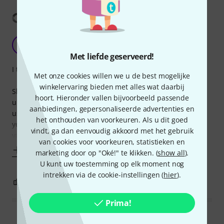
Vertaling tonen
Good Introduction
AA
Adil Ahsan 11.12.2017
Met liefde geserveerd!
I think this is a nice book, as are the accompanying videos.
Met onze cookies willen we u de best mogelijke
winkelervaring bieden met alles wat daarbij
She tries to clarify things in a way that is relatively easy to
hoort. Hieronder vallen bijvoorbeeld passende
understand and she has a nice collection of songs one can
aanbiedingen, gepersonaliseerde advertenties en
use. In addition, the practice exercises for familiarizing
het onthouden van voorkeuren. Als u dit goed
yourself with various musical motions and for practicing
vindt, ga dan eenvoudig akkoord met het gebruik
various notes are also quite useful and well thought-out.
van cookies voor voorkeuren, statistieken en
Toon meer
marketing door op "Oké!" te klikken. (
show all
).
U kunt uw toestemming op elk moment nog
intrekken via de cookie-instellingen (
hier
).
1
0
EVALUATIE MELDEN
Prima!
Alle waarderingen lezen