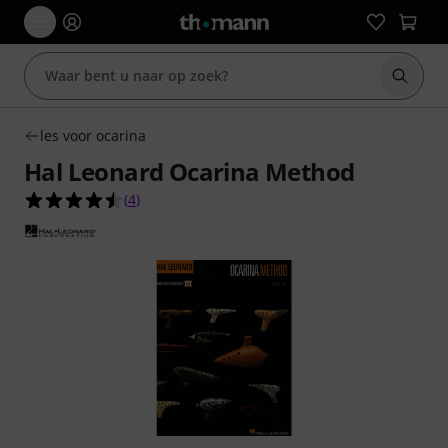
Zoek m
les voor ocarina
Hal Leonard Ocarina Method
4.5 van de 5 sterren van 4 klantbeoordelingen
(
4
)