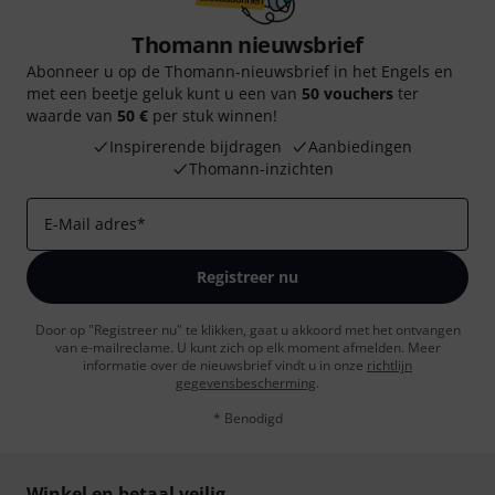
Thomann nieuwsbrief
Abonneer u op de Thomann-nieuwsbrief in het Engels en
met een beetje geluk kunt u een van
50 vouchers
ter
waarde van
50 €
per stuk winnen!
Inspirerende bijdragen
Aanbiedingen
Thomann-inzichten
E-Mail adres
*
Registreer nu
Door op "Registreer nu" te klikken, gaat u akkoord met het ontvangen
van e-mailreclame. U kunt zich op elk moment afmelden. Meer
informatie over de nieuwsbrief vindt u in onze
richtlijn
gegevensbescherming
.
* Benodigd
Winkel en betaal veilig