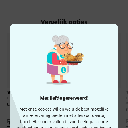
Vergelijk opties
10
48
Met liefde geserveerd!
Hal Leonard
All About Bass
Hal Leonard
Bass Method
H
Complete Edition
B
€ 28
€ 42
Met onze cookies willen we u de best mogelijke
winkelervaring bieden met alles wat daarbij
hoort. Hieronder vallen bijvoorbeeld passende
Vergelijken
Vergelijken
aanbiedingen, gepersonaliseerde advertenties en