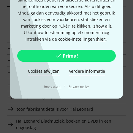
het onthouden van voorkeuren. Als u dit goed
vindt, ga dan eenvoudig akkoord met het gebruik
van cookies voor voorkeuren, statistieken en
marketing door op "Oké!" te klikken. (
show all
).
Smart Navigator
U kunt uw toestemming op elk moment nog
intrekken via de cookie-instellingen (
hier
).
Hal Leonard greeptabellen in een oogopslag
Prima!
naar productgroep studieboeken basgitaren
Cookies afwijzen
verdere informatie
naar productgroep greeptabellen
naar productgroep bladmuziekaccessoires
·
Impressum
Privacy policy
naar productgroep Bladmuziek, boeken en DVDs
toon fabrikant details voor Hal Leonard
Hal Leonard Bladmuziek, boeken en DVDs in een
oogopslag