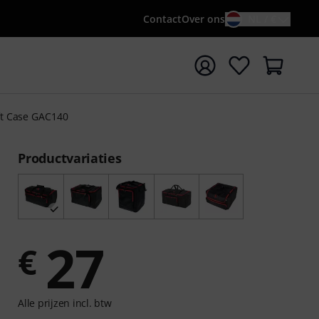
Contact
Over ons
NL / €
 met zoekterm {searchTerm}
oft Case GAC140
Productvariaties
27
€
Alle prijzen incl. btw