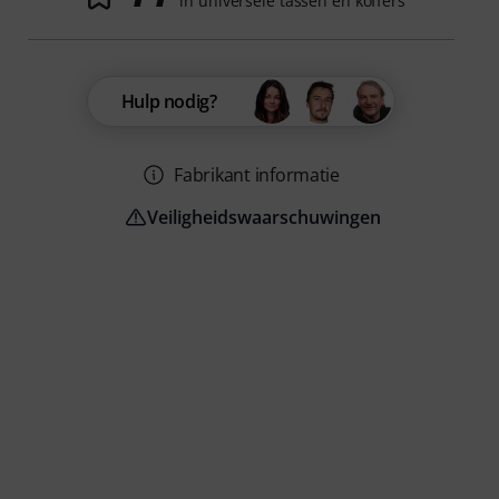
in universele tassen en koffers
Hulp nodig?
Fabrikant informatie
Veiligheidswaarschuwingen