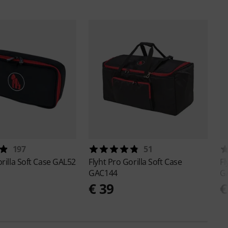
197
51
rilla Soft Case GAL52
Flyht Pro
Gorilla Soft Case
Fl
GAC144
G
€ 39
€