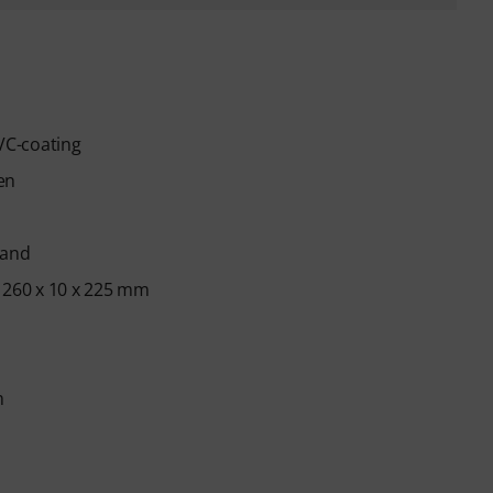
VC-coating
en
band
 260 x 10 x 225 mm
m