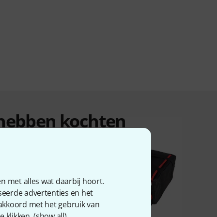
n hebben kochten
n met alles wat daarbij hoort.
seerde advertenties en het
 akkoord met het gebruik van
 klikken. (
show all
).