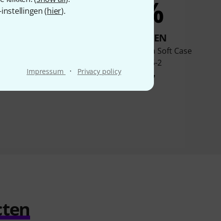
7%
5%
nstellingen (
hier
).
KOCHTEN
KOCHTEN
o Gorilla Soft Case
Flyht Pro Gorilla Soft Case
GAC135
GAC145-2
·
Impressum
Privacy policy
€ 20,90
€ 27
cten