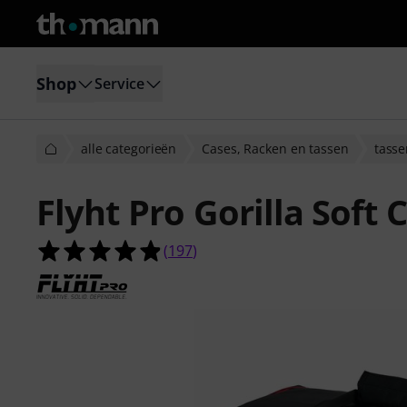
Shop
Service
alle categorieën
Cases, Racken en tassen
tasse
Flyht Pro Gorilla Soft
4.9 van de 5 sterren van 197 klant
(
197
)