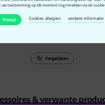
%
8%
 uw toestemming op elk moment nog intrekken via de cookie-i
N
KOCHTEN
Cookies afwijzen
verdere informatie
Prima!
Soft Case
Flyht Pro Gorilla Soft Case
Flyht Pr
GAC142
0
€ 29
Vergelijken
essoires & verwante produ