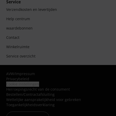
Service
Verzendkosten en levertijden
Help centrum
waardebonnen
Contact
Winkelruimte
Service overzicht
AVW
/
Impressum
Privacybeleid
Cookie instellingen
Herroepingsrecht van de consument
Bestellen/Contractafsluiting
Wettelijke aansprakelijkheid voor gebreken
Toegankelijkheidsverklaring