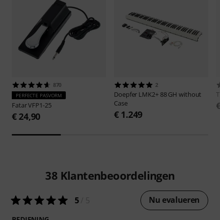
870
2
Doepfer
LMK2+ 88 GH without
PERFECTE PASVORM
Case
Fatar
VFP1-25
€ 1.249
€ 24,90
38
Klantenbeoordelingen
Nu evalueren
5
/ 5
BEDIENING