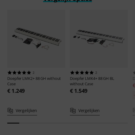
2
2
Doepfer
LMK2+ 88 GH without
Doepfer
LMK4+ 88 GH BL
D
Case
without Case
€ 1.249
€ 1.549
Vergelijken
Vergelijken