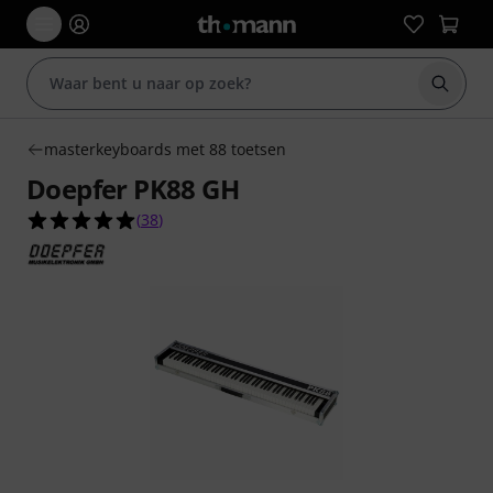
Zoek m
masterkeyboards met 88 toetsen
Doepfer PK88 GH
5.0 van de 5 sterren van 38 klantbeoordelingen
(
38
)