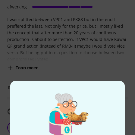
afwerking
I was splitted between VPC1 and PK88 but in the end I
preffered the last. Not only for the price, but I mostly liked
the concept that after more than 20 years of continous
production is about to perfection. If VPC1 would have Kawai
GF grand action (instead of RM3-II) maybe I would vote vice
versa. But being put into a position to choose between two
compromises I voted
Toon meer
10
2
EVALUATIE MELDEN
Vertaling tonen
Good keyboard for pianists
Y
Yegor24 26.01.2021