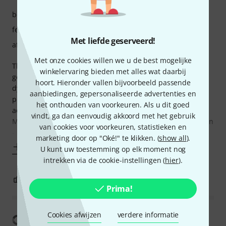
bediening
features
Met liefde geserveerd!
afwerking
Met onze cookies willen we u de best mogelijke
This is a good keyboard without excess features. Touch is
winkelervaring bieden met alles wat daarbij
good but not piano like. I think static weight is high but
hoort. Hieronder vallen bijvoorbeeld passende
dynamic weight is low. Touch feels heavy when playing
aanbiedingen, gepersonaliseerde advertenties en
piano and light when playing forte which is not how most
het onthouden van voorkeuren. Als u dit goed
acoustic pianos feel. Still it is playable for classical music.
vindt, ga dan eenvoudig akkoord met het gebruik
My only gripe is that my particular keyboard is quite uneven
van cookies voor voorkeuren, statistieken en
- a lot of black
marketing door op "Oké!" te klikken. (
show all
).
Toon meer
U kunt uw toestemming op elk moment nog
intrekken via de cookie-instellingen (
hier
).
2
1
EVALUATIE MELDEN
Prima!
Cookies afwijzen
verdere informatie
Vertaling tonen