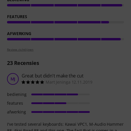
FEATURES
AFWERKING
Review richtlijnen
23
Recensies
Great but didn't make the cut
MJ
Mart Jeninga 12.11.2019
bediening
features
afwerking
I've tested several keyboards: Kawai VPC1, M-Audio Hammer
88, Akai Road 88 and this one. The fact that is comes in a