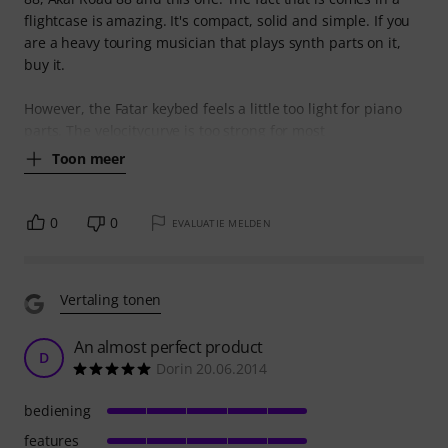
flightcase is amazing. It's compact, solid and simple. If you
are a heavy touring musician that plays synth parts on it,
buy it.
However, the Fatar keybed feels a little too light for piano
parts. The velocitycurve is too strong for most
Toon meer
0
0
EVALUATIE MELDEN
Vertaling tonen
An almost perfect product
D
Dorin 20.06.2014
bediening
features