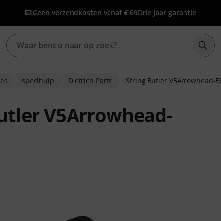
Geen verzendkosten vanaf € 69
Drie jaar garantie
Zoek
res
speelhulp
Dietrich Parts
String Butler V5Arrowhead-
Butler V5Arrowhead-
ordelingen