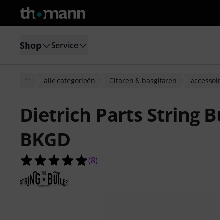
Shop
Service
alle categorieën
Gitaren & basgitaren
accessoi
Dietrich Parts String 
BKGD
5.0 van de 5 sterren van 8 klantbeo
(
8
)