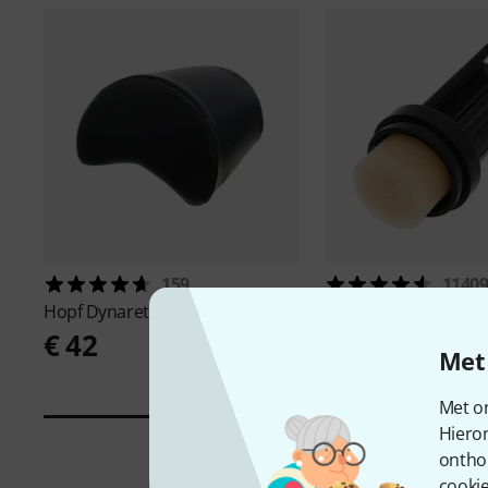
159
1140
Hopf
Dynarette High
GHS
Fast Fret
€ 42
€ 9,30
Met 
Met on
Hiero
ontho
cookie