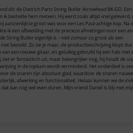
d dit: de Dietrich Parts String Butler Arrowhead BK-GD. Een
en ik bestelde hem meteen. Hij werd zoals altijd snel geleverd,
hij aanzienlijk te groot was voor een Les Paul-achtige kop. Na 
kte ik een afbeelding met de precieze afmetingen voor een a
 String Butler eigenlijk is – niet zomaar zo groot als een
niet besteld. Zo zie je maar, de productbeschrijving klopt dus 
 van een nieuwe gitaar, en gelukkig gebruikt hij een hals met 
 ziet er fantastisch uit, maar belangrijker nog, hij houdt de s
e wrijving in de topkam wordt verminderd. Het onderdeel is ze
n voor de snaren zijn absoluut glad, waardoor de snaren nauwel
uiterlijk, afwerking en functionaliteit. Helaas kunnen we de inv
 dat kan nog wel even duren. Mijn vriend Daniel is blij met mij