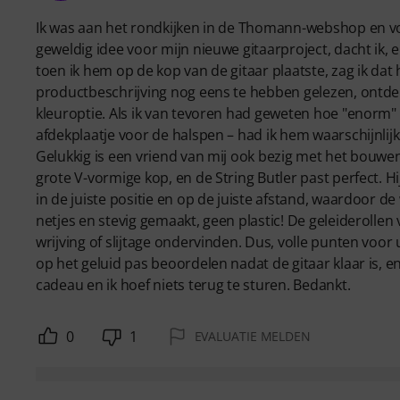
Ik was aan het rondkijken in de Thomann-webshop en von
geweldig idee voor mijn nieuwe gitaarproject, dacht ik, 
toen ik hem op de kop van de gitaar plaatste, zag ik dat 
productbeschrijving nog eens te hebben gelezen, ontde
kleuroptie. Als ik van tevoren had geweten hoe "enorm" de
afdekplaatje voor de halspen – had ik hem waarschijnlijk 
Gelukkig is een vriend van mij ook bezig met het bouwen
grote V-vormige kop, en de String Butler past perfect. Hij
in de juiste positie en op de juiste afstand, waardoor d
netjes en stevig gemaakt, geen plastic! De geleiderolle
wrijving of slijtage ondervinden. Dus, volle punten voor 
op het geluid pas beoordelen nadat de gitaar klaar is, en
cadeau en ik hoef niets terug te sturen. Bedankt.
0
1
EVALUATIE MELDEN