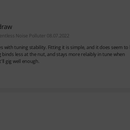
 draw
ntless Noise Polluter 08.07.2022
 with tuning stability. Fitting it is simple, and it does seem to
 binds less at the nut, and stays more relaibly in tune when
'll gig well enough.