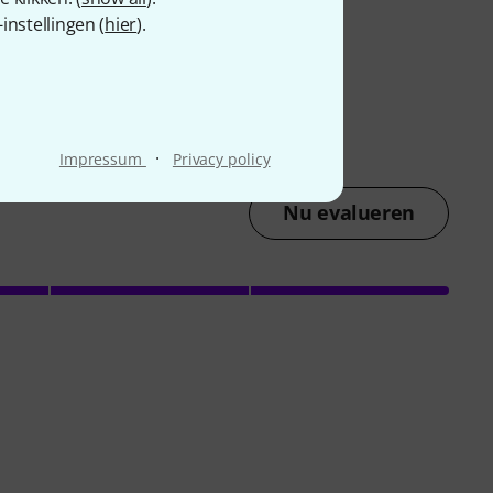
nstellingen (
hier
).
·
Impressum
Privacy policy
Nu evalueren