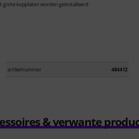
t grote kopplaten worden geïnstalleerd
artikelnummer
484412
essoires & verwante produ