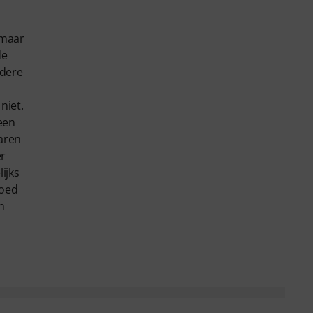
 maar
de
ndere
niet.
een
naren
er
ijks
loed
n