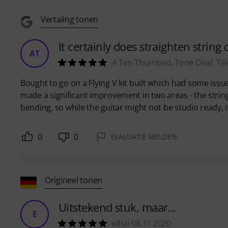
Vertaling tonen
It certainly does straighten string
AT
A Ten Thumbed, Tone Deaf, Tale
Bought to go on a Flying V kit built which had some issues
made a significant improvement in two areas - the string
bending, so while the guitar might not be studio ready, it
0
0
EVALUATIE MELDEN
Origineel tonen
Uitstekend stuk, maar...
E
elhai 08.11.2020