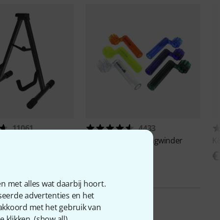
11061
4433
S-2001 A
Harley Benton
Stringwinder
K
€ 1,50
€
n met alles wat daarbij hoort.
seerde advertenties en het
 akkoord met het gebruik van
 klikken. (
show all
).