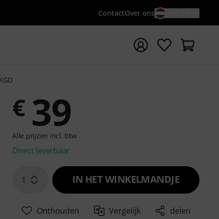
Contact
Over ons
NL / €
 met zoekterm {searchTerm}
BKGD
39
€
Alle prijzen incl. btw
Direct leverbaar
IN HET WINKELMANDJE
1
Onthouden
Vergelijk
delen