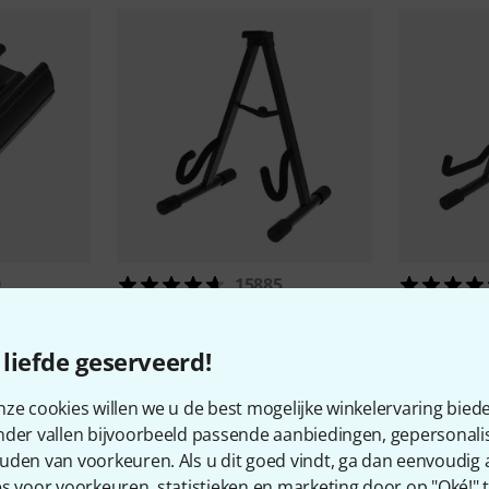
9
15885
Millenium
GS-2001 E
Millenium
G
€ 9,90
€ 9,90
liefde geserveerd!
ze cookies willen we u de best mogelijke winkelervaring biede
nder vallen bijvoorbeeld passende aanbiedingen, gepersonali
uden van voorkeuren. Als u dit goed vindt, ga dan eenvoudig
s voor voorkeuren, statistieken en marketing door op "Oké!" te