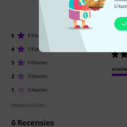
U kunt
5
8 Klanten
4
0 Klanten
3
0 Klanten
AFWER
2
0 Klanten
1
0 Klanten
Review richtlijnen
6
Recensies