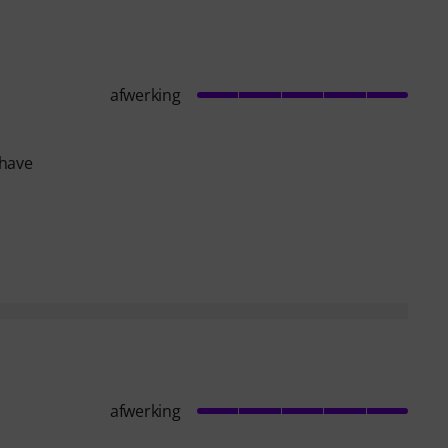
afwerking
 have
afwerking