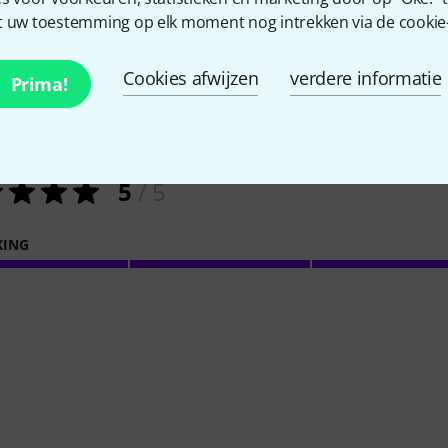
 uw toestemming op elk moment nog intrekken via de cookie-i
8
Klantenbeoordelingen
Cookies afwijzen
verdere informatie
Prima!
5
/ 5
KING