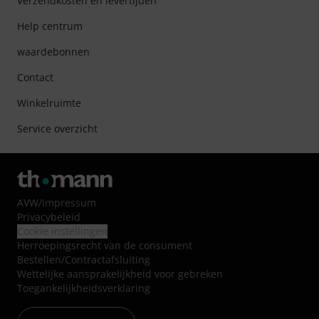
Verzendkosten en levertijden
Help centrum
waardebonnen
Contact
Winkelruimte
Service overzicht
AVW
/
Impressum
Privacybeleid
Cookie instellingen
Herroepingsrecht van de consument
Bestellen/Contractafsluiting
Wettelijke aansprakelijkheid voor gebreken
Toegankelijkheidsverklaring