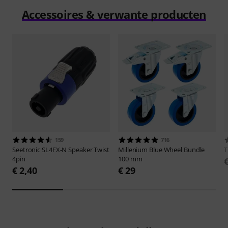
Accessoires & verwante producten
159
716
Seetronic
SL4FX-N Speaker Twist
Millenium
Blue Wheel Bundle
4pin
100 mm
€ 2,40
€ 29