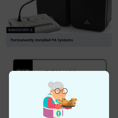
RAADGEVER
Permanently installed PA Systems