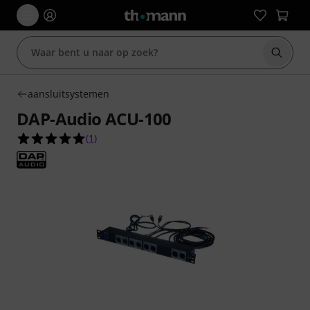
Zoek m
aansluitsystemen
DAP-Audio ACU-100
5.0 van de 5 sterren van 1 klantbeoordelingen
(
1
)