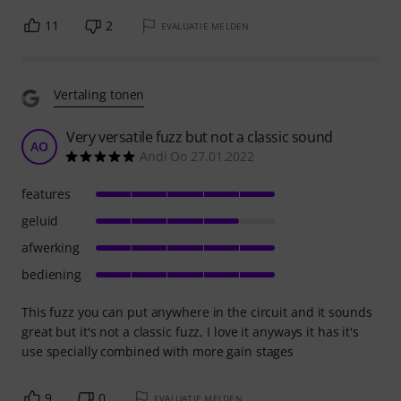
11
2
EVALUATIE MELDEN
Vertaling tonen
Very versatile fuzz but not a classic sound
AO
Andi Oo 27.01.2022
features
geluid
afwerking
bediening
This fuzz you can put anywhere in the circuit and it sounds
great but it's not a classic fuzz, I love it anyways it has it's
use specially combined with more gain stages
9
0
EVALUATIE MELDEN