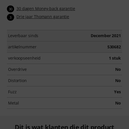
30 dagen Money-back garantie
30
Drie jaar Thomann garantie
3
Leverbaar sinds
December 2021
artikelnummer
530682
verkoopseenheid
1 stuk
Overdrive
No
Distortion
No
Fuzz
Yes
Metal
No
Dit is wat klanten die dit product