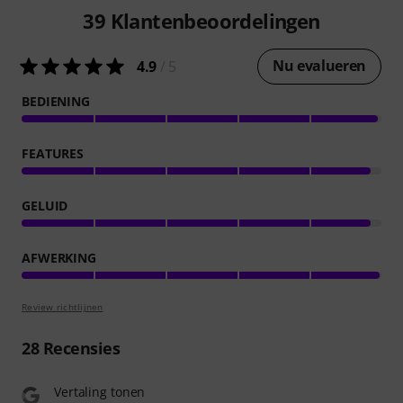
39
Klantenbeoordelingen
Nu evalueren
4.9
/ 5
BEDIENING
FEATURES
GELUID
AFWERKING
Review richtlijnen
28
Recensies
Vertaling tonen