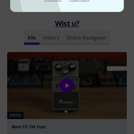
Wist u?
Alle
Video's
Online Raadgever
VIDEO
Boss FZ-1W Fuzz