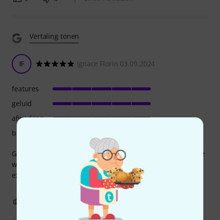
Vertaling tonen
IF
Ignace Florin 03.09.2024
features
geluid
afwerking
bediening
Great pedal , responds very well on guitar volume and tone
which creates a large tonal variety from clean overdrive to
extreme fuzz.
4
0
EVALUATIE MELDEN