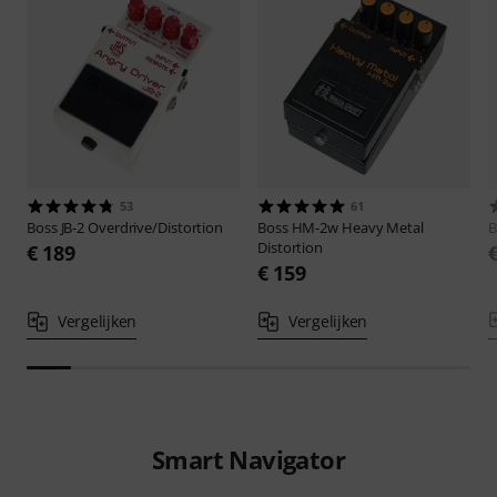
53
61
Boss
JB-2 Overdrive/Distortion
Boss
HM-2w Heavy Metal
B
Distortion
€ 189
€ 159
Vergelijken
Vergelijken
Smart Navigator