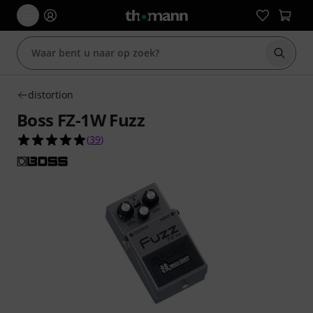
Zoek m
distortion
Boss FZ-1W Fuzz
4.9 van de 5 sterren van 39 klantbeoordelingen
(
39
)