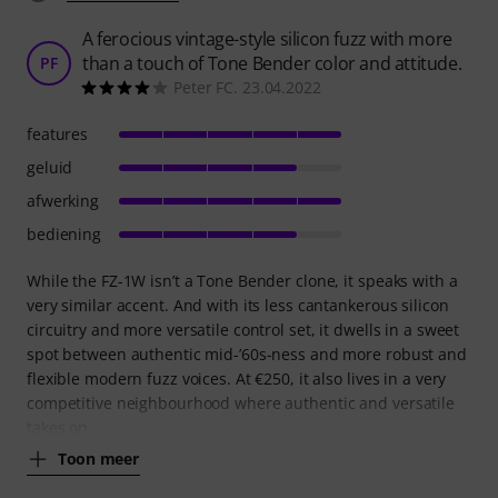
A ferocious vintage-style silicon fuzz with more
than a touch of Tone Bender color and attitude.
PF
Peter FC. 23.04.2022
features
geluid
afwerking
bediening
While the FZ-1W isn’t a Tone Bender clone, it speaks with a
very similar accent. And with its less cantankerous silicon
circuitry and more versatile control set, it dwells in a sweet
spot between authentic mid-’60s-ness and more robust and
flexible modern fuzz voices. At €250, it also lives in a very
competitive neighbourhood where authentic and versatile
takes on
Toon meer