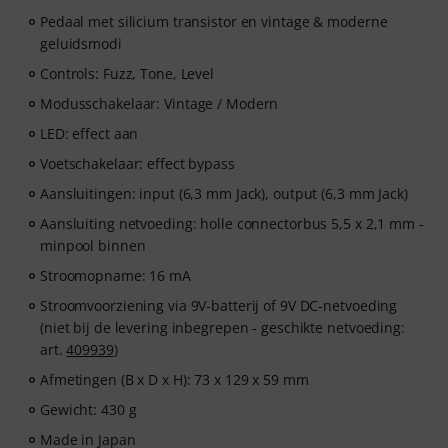
Pedaal met silicium transistor en vintage & moderne
geluidsmodi
Controls: Fuzz, Tone, Level
Modusschakelaar: Vintage / Modern
LED: effect aan
Voetschakelaar: effect bypass
Aansluitingen: input (6,3 mm Jack), output (6,3 mm Jack)
Aansluiting netvoeding: holle connectorbus 5,5 x 2,1 mm -
minpool binnen
Stroomopname: 16 mA
Stroomvoorziening via 9V-batterij of 9V DC-netvoeding
(niet bij de levering inbegrepen - geschikte netvoeding:
art.
409939
)
Afmetingen (B x D x H): 73 x 129 x 59 mm
Gewicht: 430 g
Made in Japan