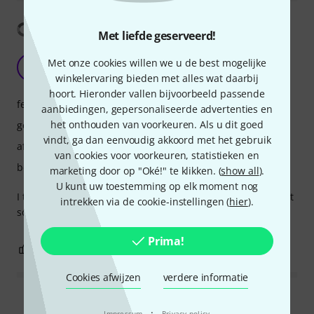
Vertaling tonen
Met liefde geserveerd!
Very very nice!
Met onze cookies willen we u de best mogelijke
D
Doooosu 13.05.2022
winkelervaring bieden met alles wat daarbij
hoort. Hieronder vallen bijvoorbeeld passende
features
aanbiedingen, gepersonaliseerde advertenties en
het onthouden van voorkeuren. Als u dit goed
geluid
vindt, ga dan eenvoudig akkoord met het gebruik
afwerking
van cookies voor voorkeuren, statistieken en
bediening
marketing door op "Oké!" te klikken. (
show all
).
U kunt uw toestemming op elk moment nog
I think this is one of the best fuzz I've ever had... If you want
intrekken via de cookie-instellingen (
hier
).
something real but controllable... This is it!
Prima!
4
0
EVALUATIE MELDEN
Cookies afwijzen
verdere informatie
Alle waarderingen lezen
·
Impressum
Privacy policy