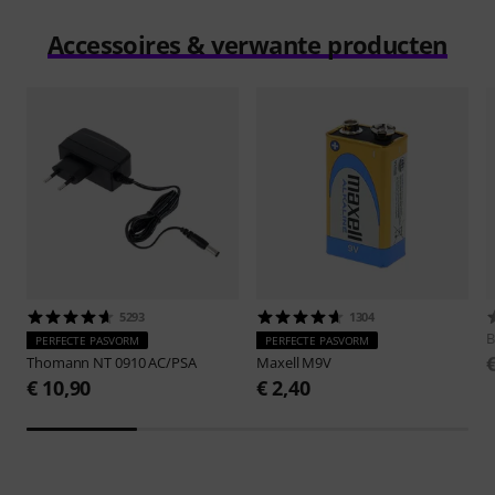
Accessoires & verwante producten
5293
1304
B
PERFECTE PASVORM
PERFECTE PASVORM
Thomann
NT 0910 AC/PSA
Maxell
M9V
€ 10,90
€ 2,40