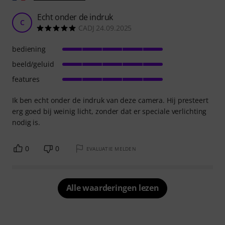
Echt onder de indruk
C
CADJ 24.09.2025
bediening
beeld/geluid
features
Ik ben echt onder de indruk van deze camera. Hij presteert
erg goed bij weinig licht, zonder dat er speciale verlichting
nodig is.
0
0
EVALUATIE MELDEN
Alle waarderingen lezen