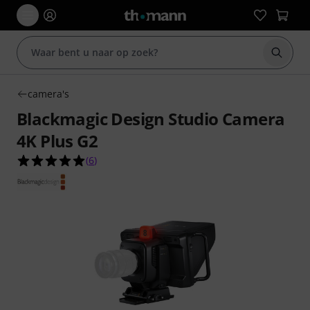
Zoek m
camera's
Blackmagic Design Studio Camera
4K Plus G2
5.0 van de 5 sterren van 6 klantbeoordelingen
(
6
)