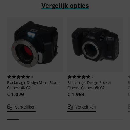
Vergelijk opties
8
7
Blackmagic Design
Micro Studio
Blackmagic Design
Pocket
B
Camera 4K G2
Cinema Camera 6K G2
C
€ 1.029
€ 1.969
Vergelijken
Vergelijken