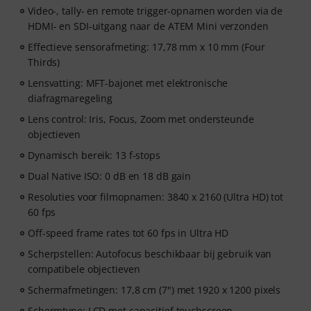
Video-, tally- en remote trigger-opnamen worden via de
HDMI- en SDI-uitgang naar de ATEM Mini verzonden
Effectieve sensorafmeting: 17,78 mm x 10 mm (Four
Thirds)
Lensvatting: MFT-bajonet met elektronische
diafragmaregeling
Lens control: Iris, Focus, Zoom met ondersteunde
objectieven
Dynamisch bereik: 13 f-stops
Dual Native ISO: 0 dB en 18 dB gain
Resoluties voor filmopnamen: 3840 x 2160 (Ultra HD) tot
60 fps
Off-speed frame rates tot 60 fps in Ultra HD
Scherpstellen: Autofocus beschikbaar bij gebruik van
compatibele objectieven
Schermafmetingen: 17,8 cm (7") met 1920 x 1200 pixels
Schermtype: LCD met capacitief touchscreen