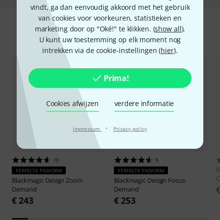
vindt, ga dan eenvoudig akkoord met het gebruik
van cookies voor voorkeuren, statistieken en
marketing door op "Oké!" te klikken. (
show all
).
Accessoires & verwante producten
U kunt uw toestemming op elk moment nog
intrekken via de cookie-instellingen (
hier
).
Prima!
Cookies afwijzen
verdere informatie
·
Impressum
Privacy policy
10
9
B
PERFECTE PASVORM
PERFECTE PASVORM
C
Blackmagic Design
Zoom
Blackmagic Design
Focus
Demand
Demand
€ 243
€ 253