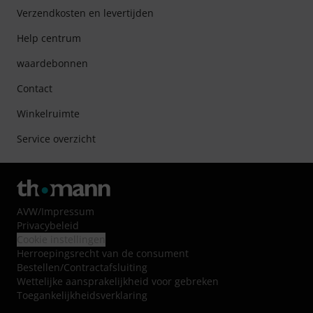
Verzendkosten en levertijden
Help centrum
waardebonnen
Contact
Winkelruimte
Service overzicht
AVW
/
Impressum
Privacybeleid
Cookie instellingen
Herroepingsrecht van de consument
Bestellen/Contractafsluiting
Wettelijke aansprakelijkheid voor gebreken
Toegankelijkheidsverklaring