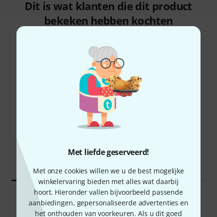
Dit is wat klanten die dit product
bekeken hebben kochten
59%
22%
KOCHTEN
KOCHTEN
Blackmagic Design Micro
DIT EXACTE PRODUCT
Studio Camera 4K G2
€ 1.299
Met liefde geserveerd!
€ 1.029
Met onze cookies willen we u de best mogelijke
winkelervaring bieden met alles wat daarbij
hoort. Hieronder vallen bijvoorbeeld passende
Vergelijken
aanbiedingen, gepersonaliseerde advertenties en
het onthouden van voorkeuren. Als u dit goed