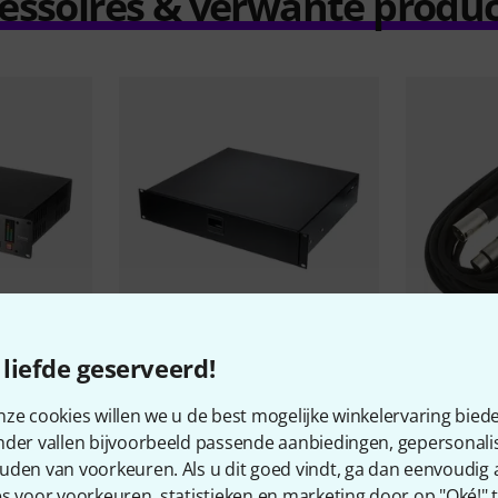
essoires & verwante produ
1377
liefde geserveerd!
Thon
Rack Drawer 2U
the sssnak
€ 55
€ 7,90
ze cookies willen we u de best mogelijke winkelervaring biede
nder vallen bijvoorbeeld passende aanbiedingen, gepersonali
uden van voorkeuren. Als u dit goed vindt, ga dan eenvoudig
s voor voorkeuren, statistieken en marketing door op "Oké!" te