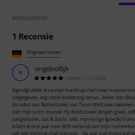
Review richtlijnen
1
Recensie
Origineel tonen
ongelooflijk
R
ralvieh 11.07.2022
Eigenlijk wilde ik na mijn handicap niet meer investere
toegegeven, erg coole mastering-setup... beter dan flessen
de video van Bettermaker van Thom Wettstein bekeken... 
niet mijn soort muziek. Hij deed zoveel dingen goed, ze
aangesloten, dat ik dacht: oké, mijn vorige (goede) trans
Ik ben al drie jaar voor 80% verlamd aan mijn rechterkan
net een Ironman had voltooid... Na wat oud materiaal te 