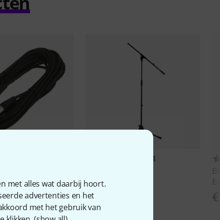
cten
10335
1234
e
SM10BK
Millenium
MS 2001
B
Eq
€ 33
n met alles wat daarbij hoort.
€
seerde advertenties en het
 akkoord met het gebruik van
 klikken. (
show all
).