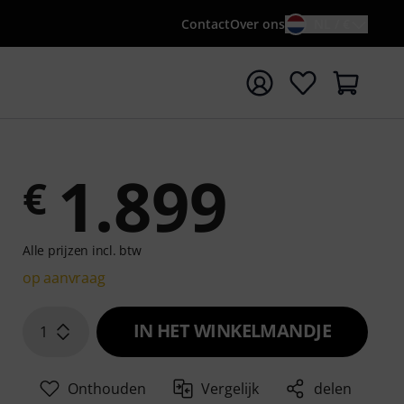
Contact
Over ons
NL / €
 met zoekterm {searchTerm}
1.899
€
Alle prijzen incl. btw
op aanvraag
IN HET WINKELMANDJE
1
Onthouden
Vergelijk
delen