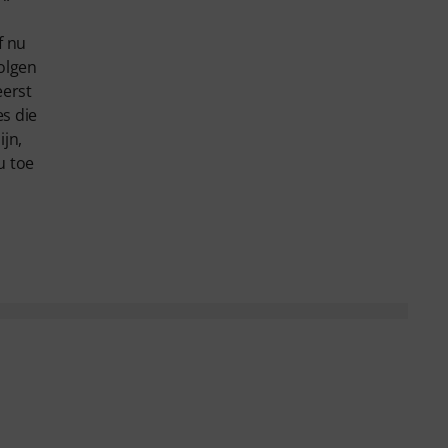
f nu
olgen
eerst
s die
jn,
u toe