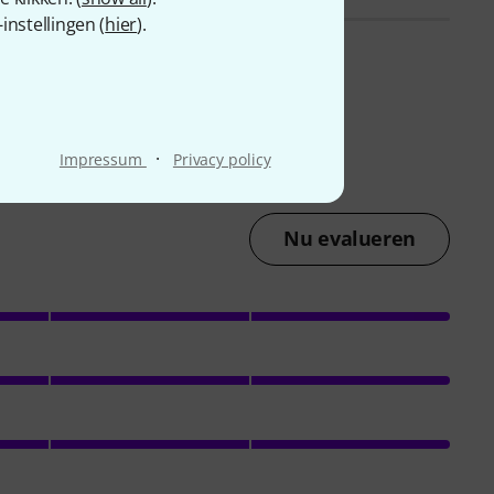
nstellingen (
hier
).
·
Impressum
Privacy policy
Nu evalueren