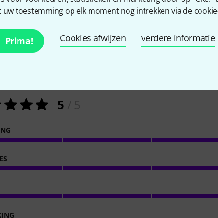
 uw toestemming op elk moment nog intrekken via de cookie-i
Cookies afwijzen
verdere informatie
Prima!
1
Klantenbeoordelingen
5
/ 5
ING
ES
KING