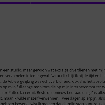
n in een studio, maar gewoon wat extra geld verdienen met mij
 verzamelen in ieder geval. Natuurlijk blijf ik bij de tijd en he
de A/B-vergelijking was echt verbluffend, ook al is het absol
lfs op mijn full-range monitors die op mijn internetcomputer 
istor Pultec kan eruit. Besteld, opnieuw bedraad en geïnstalle
t, maar ik wilde mezelf verwennen. Twee dagen spierpijn, alsof
hebben bewerkt, wist ik meteen dat dit mijn startpunt zou zij