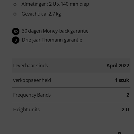
Afmetingen: 2 U x 140 mm diep
Gewicht: ca. 2,7 kg
30 dagen Money-back garantie
30
Drie jaar Thomann garantie
3
Leverbaar sinds
April 2022
verkoopseenheid
1 stuk
Frequency Bands
2
Height units
2 U