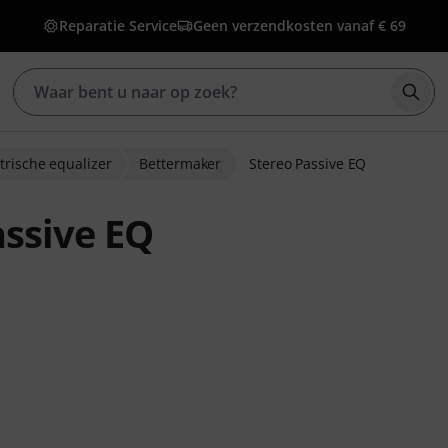
Reparatie Service
Geen verzendkosten vanaf € 69
Zoek
rische equalizer
Bettermaker
Stereo Passive EQ
ssive EQ
ordelingen