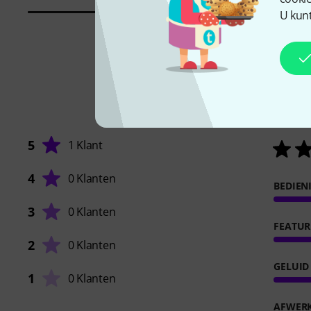
U kunt
5
1 Klant
4
0 Klanten
BEDIEN
3
0 Klanten
FEATUR
2
0 Klanten
GELUID
1
0 Klanten
AFWER