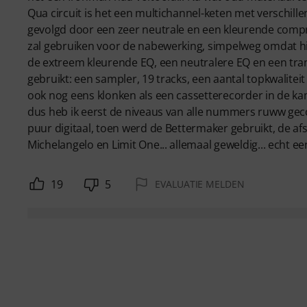
Qua circuit is het een multichannel-keten met verschil
gevolgd door een zeer neutrale en een kleurende compr
zal gebruiken voor de nabewerking, simpelweg omdat hij
de extreem kleurende EQ, een neutralere EQ en een tra
gebruikt: een sampler, 19 tracks, een aantal topkwalit
ook nog eens klonken als een cassetterecorder in de kam
dus heb ik eerst de niveaus van alle nummers ruww geco
puur digitaal, toen werd de Bettermaker gebruikt, de af
Michelangelo en Limit One... allemaal geweldig... echt e
19
5
EVALUATIE MELDEN