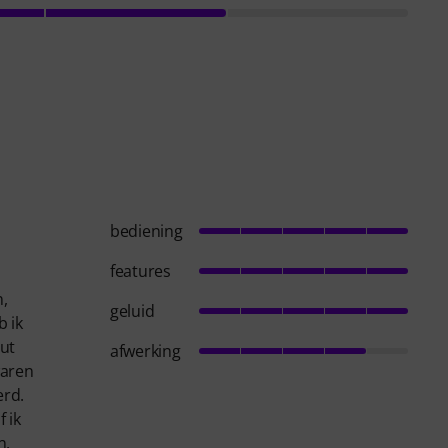
bediening
features
n,
geluid
b ik
uut
afwerking
waren
erd.
 ik
n.