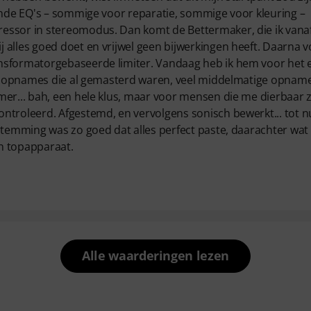
lende EQ's – sommige voor reparatie, sommige voor kleuring –
essor in stereomodus. Dan komt de Bettermaker, die ik vana
 alles goed doet en vrijwel geen bijwerkingen heeft. Daarna v
nsformatorgebaseerde limiter. Vandaag heb ik hem voor het 
eit opnames die al gemasterd waren, veel middelmatige opname
er... bah, een hele klus, maar voor mensen die me dierbaar zi
ntroleerd. Afgestemd, en vervolgens sonisch bewerkt... tot n
stemming was zo goed dat alles perfect paste, daarachter wat
en topapparaat.
Alle waarderingen lezen