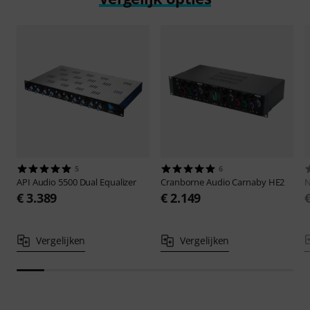
5
6
API Audio
5500 Dual Equalizer
Cranborne Audio
Carnaby HE2
€ 3.389
€ 2.149
Vergelijken
Vergelijken