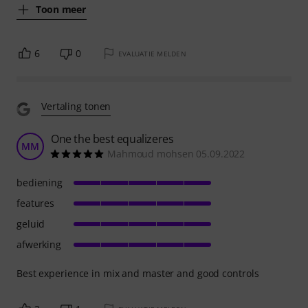
Toon meer
6
0
EVALUATIE MELDEN
Vertaling tonen
One the best equalizeres
MM
Mahmoud mohsen 05.09.2022
bediening
features
geluid
afwerking
Best experience in mix and master and good controls