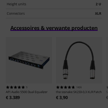
Height units
2 U
Connectors
XLR
Accessoires & verwante producten
5
1426
API Audio
5500 Dual Equalizer
the sssnake
SK233-0,3 XLR Patch
S
€ 3.389
€ 3,90