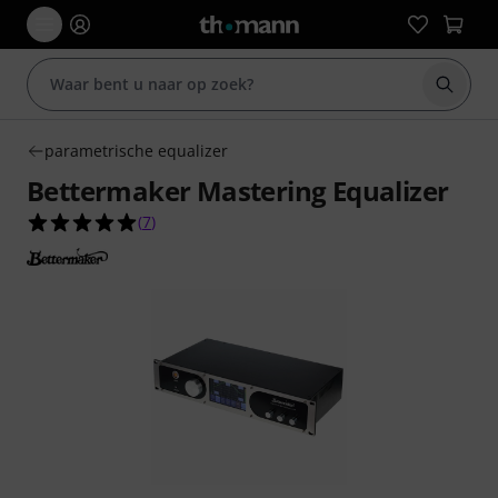
Zoek m
parametrische equalizer
Bettermaker Mastering Equalizer
5.0 van de 5 sterren van 7 klantbeoordelingen
(
7
)