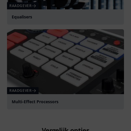
RAADGEVER
Equalisers
RAADGEVER
Multi-Effect Processors
Vergelijk opties