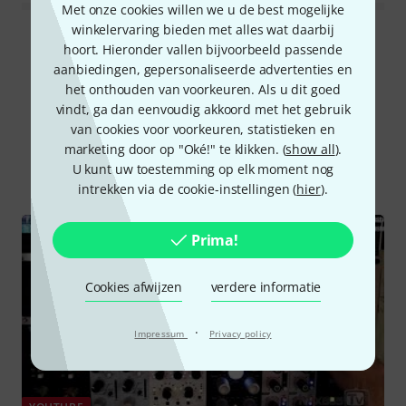
Met onze cookies willen we u de best mogelijke
winkelervaring bieden met alles wat daarbij
Alle waarderingen lezen
hoort. Hieronder vallen bijvoorbeeld passende
aanbiedingen, gepersonaliseerde advertenties en
het onthouden van voorkeuren. Als u dit goed
vindt, ga dan eenvoudig akkoord met het gebruik
Wist u?
van cookies voor voorkeuren, statistieken en
marketing door op "Oké!" te klikken. (
show all
).
U kunt uw toestemming op elk moment nog
Alle
Video's
Online Raadgever
intrekken via de cookie-instellingen (
hier
).
Prima!
Cookies afwijzen
verdere informatie
·
Impressum
Privacy policy