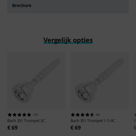
Brochure
Vergelijk opties
175
84
Bach
351 Trumpet 3C
Bach
351 Trumpet 1-1/4C
B
€ 69
€ 69