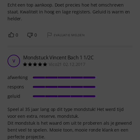
Echt een top aankoop. Doet precies hoe het omschreven
staat. Kwaliteit in hoog en lage registers. Geluid is warm en
helder.
0
0
EVALUATIE MELDEN
Mondstuck Vincent Bach 1 1/2C
V
Vico21 02.12.2017
afwerking
respons
geluid
Speel al 35 jaar lang op dit type mondstuk! Het werd tijd
voor een extra, reserve, mondstuk.
Dit mondstuk is het waard om uit te proberen als je gewend
bent veel te spelen. Mooie toon, mooie ronde klank en een
perfecte projectie.