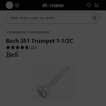
Zoek m
trompetten mondstukken
Bach 351 Trumpet 1-1/2C
4.7 van de 5 sterren van 233 klantbeoordelingen
(
233
)