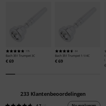
175
84
Bach
351 Trumpet 3C
Bach
351 Trumpet 1-1/4C
L
€ 69
€ 69
233
Klantenbeoordelingen
Nu evalueren
4.7
/ 5