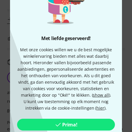
The sound of this mouthpiece is dark and
Toon meer
Met liefde geserveerd!
1
0
EVALUATIE MELDEN
Met onze cookies willen we u de best mogelijke
winkelervaring bieden met alles wat daarbij
Vertaling tonen
hoort. Hieronder vallen bijvoorbeeld passende
aanbiedingen, gepersonaliseerde advertenties en
het onthouden van voorkeuren. Als u dit goed
S
Stera 10.01.2025
vindt, ga dan eenvoudig akkoord met het gebruik
van cookies voor voorkeuren, statistieken en
afwerking
marketing door op "Oké!" te klikken. (
show all
).
respons
U kunt uw toestemming op elk moment nog
intrekken via de cookie-instellingen (
hier
).
geluid
Poate e ok la prețul asta, dar cineva m-a lăudat produsul
Prima!
enorm. Eu aveam muștiuc bun deja dar a spus că acesta va