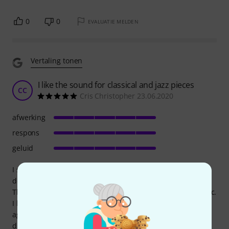
0
0
EVALUATIE MELDEN
Vertaling tonen
I like the sound for classical and jazz pieces
CC
Cris Christopher 23.06.2020
afwerking
respons
geluid
I started buying different mouthpiece, especially with a
deep cup to try the sound and to use for different genres.
This is my go-to the mouthpiece for classical and jazz music.
I haven't practice trumpet for so long, now I want to start
again. I used to play on 17c mouthpiece in the BigBand
during my college years.