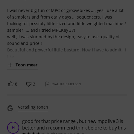
I was never big fun of MPC or groovebixes ,,,, yes I use a lot
of samplers and from early days ... sequencers. I was
looking for possibly little sized and little weighted machine /
sampler ,... and I tried MPCKey 37!
well , I was stunned by the design, easy to use, quality of
sound and price !
Beautiful and powerful little bustard. Now I have to admit , I
like
Toon meer
8
3
EVALUATIE MELDEN
Vertaling tonen
good fot that price range , but new mpc live 3 is
better and i recommend think before to buy this
H