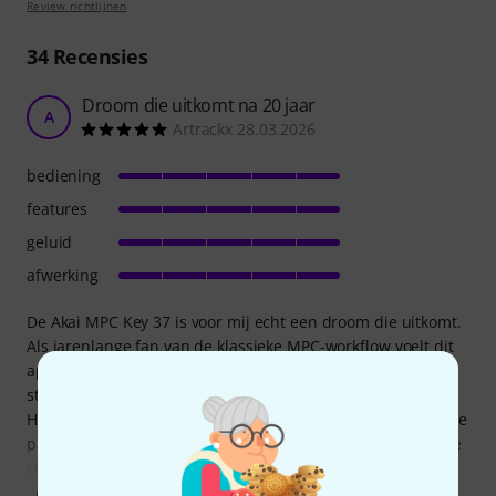
Review richtlijnen
34
Recensies
Droom die uitkomt na 20 jaar
A
Artrackx 28.03.2026
bediening
features
geluid
afwerking
De Akai MPC Key 37 is voor mij echt een droom die uitkomt.
Als jarenlange fan van de klassieke MPC-workflow voelt dit
apparaat eindelijk als het missende puzzelstukje in mijn
studio.
Het compacte keyboard in combinatie met de legendarische
pads en krachtige interne software werkt zo intuïtief dat de
creativiteit direct stroomt. Geen gedoe meer met losse