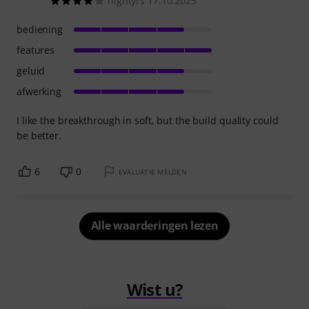
hightyrs 17.10.2025
bediening
features
geluid
afwerking
I like the breakthrough in soft, but the build quality could
be better.
6
0
EVALUATIE MELDEN
Alle waarderingen lezen
Wist u?