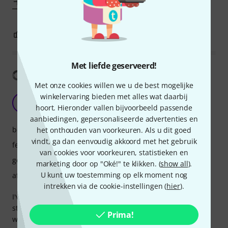
Toon meer
1
0
EVALUATIE MELDEN
Met liefde geserveerd!
Vertaling tonen
Met onze cookies willen we u de best mogelijke
Loving this MPC. It ticks a lot of boxes!
winkelervaring bieden met alles wat daarbij
BH
hoort. Hieronder vallen bijvoorbeeld passende
Boombap Heaven 20.02.2024
aanbiedingen, gepersonaliseerde advertenties en
bediening
het onthouden van voorkeuren. Als u dit goed
vindt, ga dan eenvoudig akkoord met het gebruik
features
van cookies voor voorkeuren, statistieken en
geluid
marketing door op "Oké!" te klikken. (
show all
).
U kunt uw toestemming op elk moment nog
afwerking
intrekken via de cookie-instellingen (
hier
).
I've used practically every new gen MPC on the market. I
started on the MPC 2000XL. So I know the eco system quite
Prima!
well. This Key 37 interested me because of the form factor.