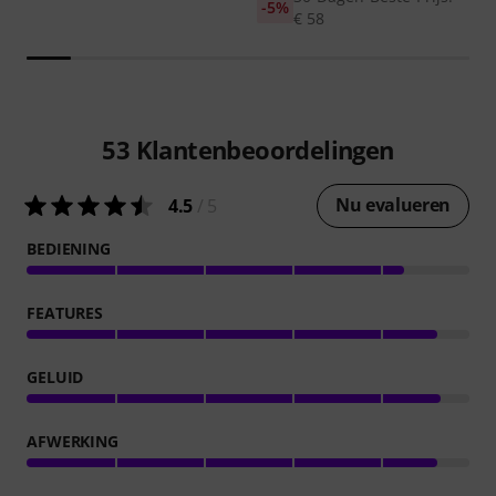
-5%
€ 58
53
Klantenbeoordelingen
Nu evalueren
4.5
/ 5
BEDIENING
FEATURES
GELUID
AFWERKING