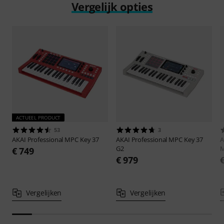
Vergelijk opties
ACTUEEL PRODUCT
53
3
AKAI Professional
MPC Key 37
AKAI Professional
MPC Key 37
A
G2
€ 749
€ 979
Vergelijken
Vergelijken