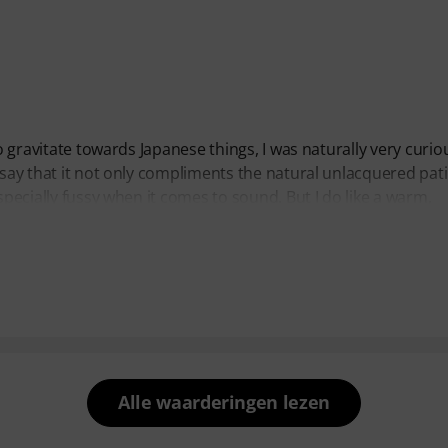
to gravitate towards Japanese things, I was naturally very curio
 say that it not only compliments the natural unlacquered pati
specially fussy when it comes to sound. But I do like a warm,
Alle waarderingen lezen