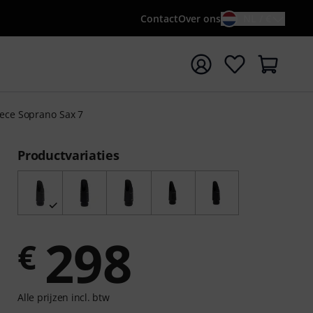
Contact
Over ons
NL / €
 met zoekterm {searchTerm}
ece Soprano Sax 7
Productvariaties
298
€
Alle prijzen incl. btw