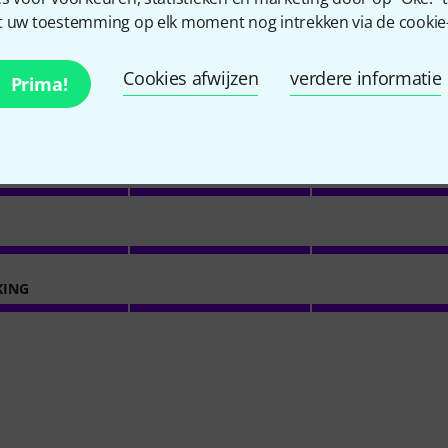
 uw toestemming op elk moment nog intrekken via de cookie-i
6
Klantenbeoordelingen
Cookies afwijzen
verdere informatie
Prima!
4.8
/ 5
NS
KING