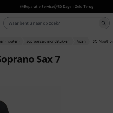
Reparatie Service
30 Dagen Geld Terug
Zoek
en (houten)
sopraansax-mondstukken
Aizen
SO Mouthpi
Soprano Sax 7
ordelingen