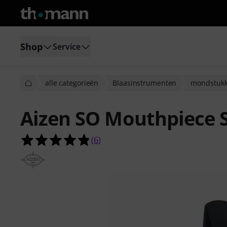
Shop
Service
alle categorieën
Blaasinstrumenten
mondstukk
Aizen SO Mouthpiece 
4.8 van de 5 sterren van 6 klantbeo
(
6
)