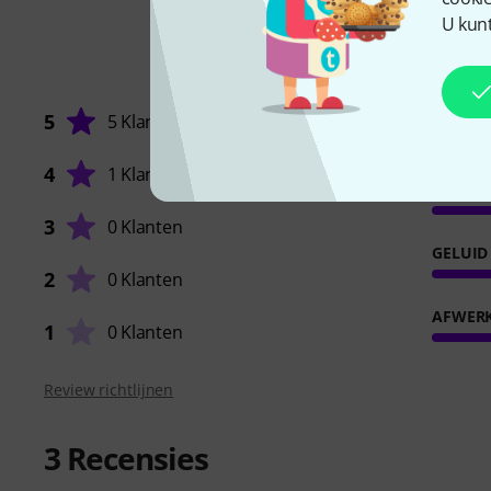
U kunt
5
5 Klanten
4
1 Klant
RESPO
3
0 Klanten
GELUID
2
0 Klanten
AFWER
1
0 Klanten
Review richtlijnen
3
Recensies