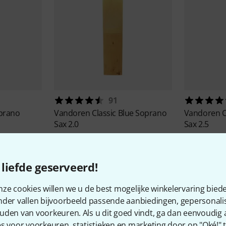
91
oprano
Vandoren
Classic Blue Soprano
Vandoren
C
Sax 2.0
Sax 2.5
€ 2,77
€ 2,77
liefde geserveerd!
ze cookies willen we u de best mogelijke winkelervaring biede
nder vallen bijvoorbeeld passende aanbiedingen, gepersonali
uden van voorkeuren. Als u dit goed vindt, ga dan eenvoudig
s voor voorkeuren, statistieken en marketing door op "Oké!" te