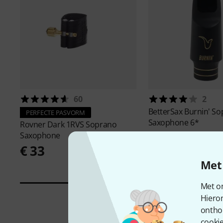
60
2
BetterSax
Burnin' S
PERFECTE PASVORM
Saxophone 6*
Rovner
Dark 1RVS Soprano
€ 289
Saxophone
€ 33
Met 
Met on
Hiero
ontho
cookie