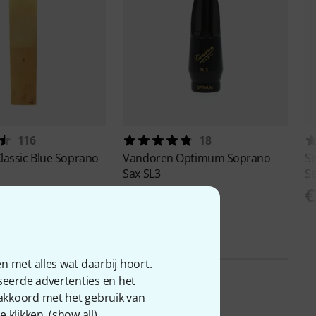
116
18
lassic Blue Soprano
Vandoren
Optimum Soprano
S
Sax SL3
Se
€ 137
€
n met alles wat daarbij hoort.
seerde advertenties en het
 akkoord met het gebruik van
 klikken. (
show all
).