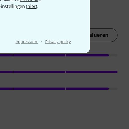
nstellingen (
hier
).
Nu evalueren
·
Impressum
Privacy policy