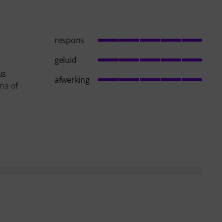
respons
geluid
us
afwerking
na of