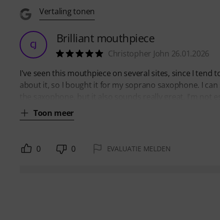
Vertaling tonen
Brilliant mouthpiece
CJ
Christopher John 26.01.2026
I've seen this mouthpiece on several sites, since I tend 
about it, so I bought it for my soprano saxophone. I can
the saxophone, but it also sounds really great. I'm not e
Toon meer
0
0
EVALUATIE MELDEN