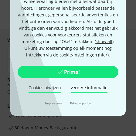
van e-mailreclame. U kunt zich op elk moment afmelden. Meer
winkelervaring bieden met alles wat daarbij
informatie over de nieuwsbrief vindt u in onze
richtlijn
hoort. Hieronder vallen bijvoorbeeld passende
gegevensbescherming
.
aanbiedingen, gepersonaliseerde advertenties en
* Benodigd
het onthouden van voorkeuren. Als u dit goed
vindt, ga dan eenvoudig akkoord met het gebruik
van cookies voor voorkeuren, statistieken en
Winkel en betaal veilig
marketing door op "Oké!" te klikken. (
show all
).
U kunt uw toestemming op elk moment nog
intrekken via de cookie-instellingen (
hier
).
Prima!
Betaalt u veilig en vertrouwd met Bankoverschrijving,
PayPal, iDEAL,
Klarna Betaal Nu
,
Klarna Betaal in 3
of
Cookies afwijzen
verdere informatie
Creditcard.
·
Impressum
Privacy policy
Uw voordelen
3 jaar Thomann garantie
30 dagen Money Back-garantie