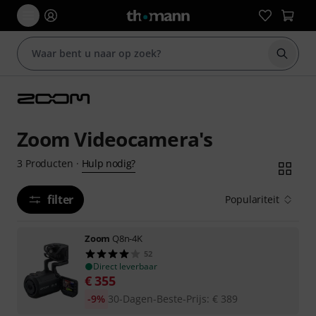
Zoek m
Zoom Videocamera's
Hulp nodig?
3
Producten
·
filter
Populariteit
Zoom
Q8n-4K
52
Direct leverbaar
€
355
-9%
30-Dagen-Beste-Prijs
:
€
389