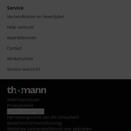
Service
Verzendkosten en levertijden
Help centrum
waardebonnen
Contact
Winkelruimte
Service overzicht
AVW
/
Impressum
Privacybeleid
Cookie instellingen
Herroepingsrecht van de consument
Bestellen/Contractafsluiting
Wettelijke aansprakelijkheid voor gebreken