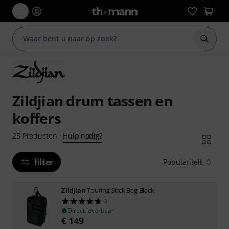
Zoek m
Zildjian drum tassen en
koffers
Hulp nodig?
23
Producten
·
filter
Populariteit
Zildjian
Touring Stick Bag Black
3
Direct leverbaar
€
149