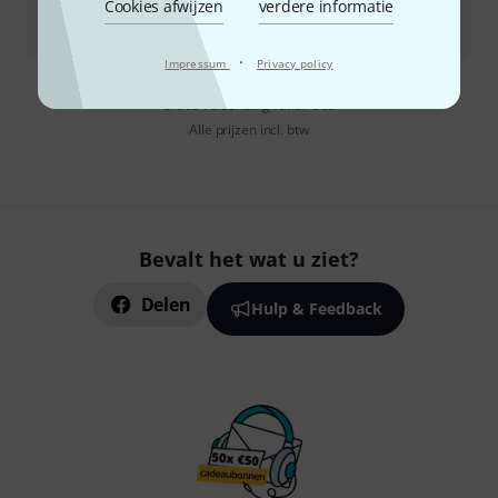
Cookies afwijzen
verdere informatie
Direct leverbaar
€
89
·
Impressum
Privacy policy
Gratis verzending vanaf € 69
Alle prijzen incl. btw
Bevalt het wat u ziet?
Delen
Hulp & Feedback