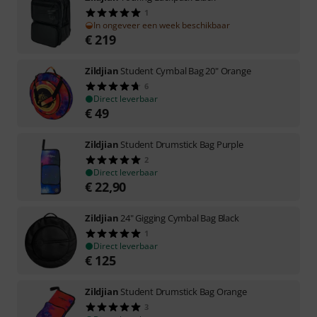
1
In ongeveer een week beschikbaar
€
219
Zildjian
Student Cymbal Bag 20" Orange
6
Direct leverbaar
€
49
Zildjian
Student Drumstick Bag Purple
2
Direct leverbaar
€
22,90
Zildjian
24" Gigging Cymbal Bag Black
1
Direct leverbaar
€
125
Zildjian
Student Drumstick Bag Orange
3