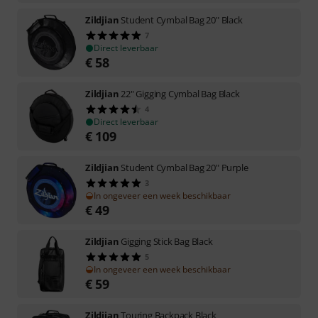
Zildjian
Student Cymbal Bag 20" Black
7
Direct leverbaar
€
58
Zildjian
22" Gigging Cymbal Bag Black
4
Direct leverbaar
€
109
Zildjian
Student Cymbal Bag 20" Purple
3
In ongeveer een week beschikbaar
€
49
Zildjian
Gigging Stick Bag Black
5
In ongeveer een week beschikbaar
€
59
Zildjian
Touring Backpack Black