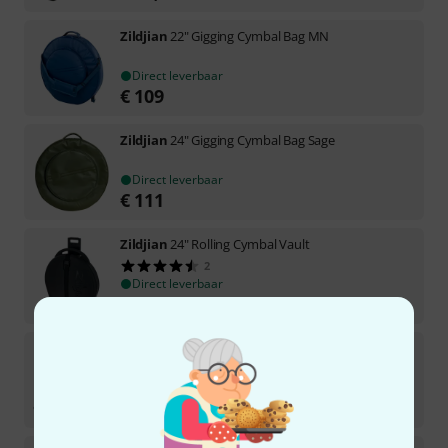
Zildjian
22" Gigging Cymbal Bag MN
Direct leverbaar
€
109
Zildjian
24" Gigging Cymbal Bag Sage
Direct leverbaar
€
111
Zildjian
24" Rolling Cymbal Vault
2
Direct leverbaar
€
279
Zildjian
Mini Drumstick Bag Purple
2
Direct leverbaar
€
23,90