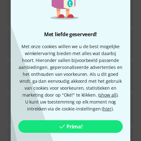
Zildjian
Touring Stick Bag Midnight
Direct leverbaar
€
145
Met liefde geserveerd!
Zildjian
Touring Backpack Midnight
1
Met onze cookies willen we u de best mogelijke
Direct leverbaar
€
219
winkelervaring bieden met alles wat daarbij
hoort. Hieronder vallen bijvoorbeeld passende
Zildjian
Touring Stick Bag Sage
aanbiedingen, gepersonaliseerde advertenties en
1
het onthouden van voorkeuren. Als u dit goed
Direct leverbaar
vindt, ga dan eenvoudig akkoord met het gebruik
€
145
van cookies voor voorkeuren, statistieken en
marketing door op "Oké!" te klikken. (
show all
).
Zildjian
24" Gigging Cymbal Bag MN
U kunt uw toestemming op elk moment nog
intrekken via de cookie-instellingen (
hier
).
Direct leverbaar
€
115
Prima!
Zildjian
Flap Laptop Backpack
3