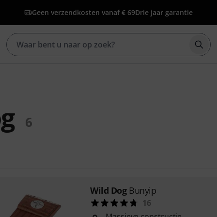
Geen verzendkosten vanaf € 69
Drie jaar garantie
Zoek
og
6
Wild Dog
Bunyip
16
Massieve constructie