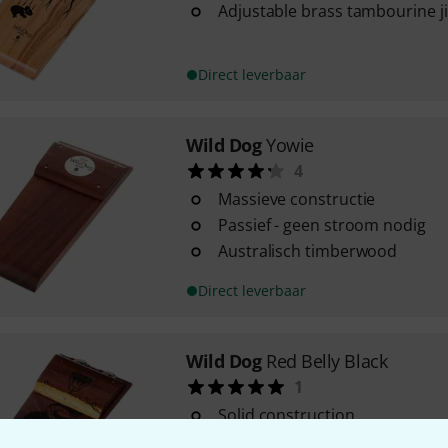
Adjustable brass tambourine j
Direct leverbaar
Wild Dog
Yowie
4
Massieve constructie
Passief - geen stroom nodig
Australisch timberwood
Direct leverbaar
Wild Dog
Red Belly Black
1
Solid construction
Ergonomic shape