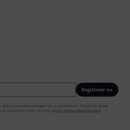
Registreer nu
t u akkoord met het ontvangen van e-mailreclame. U kunt zich op elk
de nieuwsbrief vindt u in onze
richtlijn gegevensbescherming
.