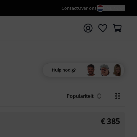
Contact
Over ons
NL / €
 met zoekterm {searchTerm}
Hulp nodig?
Populariteit
€
385