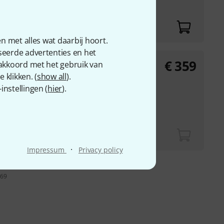
bourine jingles
n met alles wat daarbij hoort.
seerde advertenties en het
€
359
 akkoord met het gebruik van
 klikken. (
show all
).
nstellingen (
hier
).
·
Impressum
Privacy policy
 69