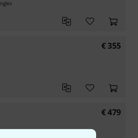
ingles
€
355
€
479