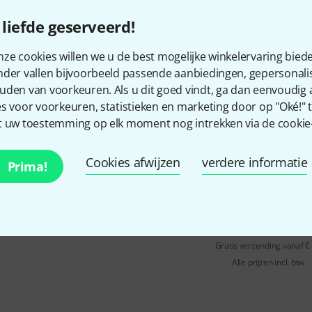
Adjustable chrome-plated Tam
liefde geserveerd!
Direct leverbaar
ze cookies willen we u de best mogelijke winkelervaring biede
nder vallen bijvoorbeeld passende aanbiedingen, gepersonali
Wild Dog
Bunyip B-Stock
uden van voorkeuren. Als u dit goed vindt, ga dan eenvoudig
s voor voorkeuren, statistieken en marketing door op "Oké!" te
Massieve constructie
 uw toestemming op elk moment nog intrekken via de cookie-i
Ergonomische vorm
Instelbare tamboerijn jingles
Cookies afwijzen
verdere informatie
Prima!
product is uitverkocht
Gratis verzending vanaf €
Alle prijzen incl. btw