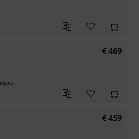
€
469
ingles
€
459