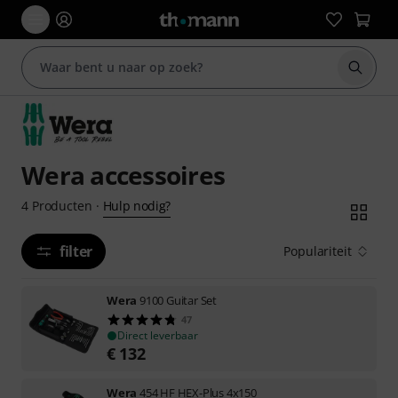
Zoek m
Wera accessoires
Hulp nodig?
4
Producten
·
filter
Populariteit
Wera
9100 Guitar Set
47
Direct leverbaar
€
132
Wera
454 HF HEX-Plus 4x150