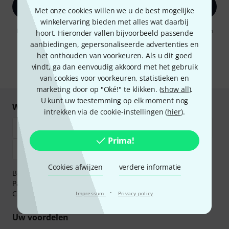
Registreer nu
Met onze cookies willen we u de best mogelijke
winkelervaring bieden met alles wat daarbij
Door op "Registreer nu" te klikken, gaat u akkoord met het ontvangen
hoort. Hieronder vallen bijvoorbeeld passende
van e-mailreclame. U kunt zich op elk moment afmelden. Meer
aanbiedingen, gepersonaliseerde advertenties en
informatie over de nieuwsbrief vindt u in onze
richtlijn
het onthouden van voorkeuren. Als u dit goed
gegevensbescherming
.
vindt, ga dan eenvoudig akkoord met het gebruik
* Benodigd
van cookies voor voorkeuren, statistieken en
marketing door op "Oké!" te klikken. (
show all
).
U kunt uw toestemming op elk moment nog
Winkel en betaal veilig
intrekken via de cookie-instellingen (
hier
).
Prima!
Cookies afwijzen
verdere informatie
Betaalt u veilig en vertrouwd met Bankoverschrijving,
PayPal, iDEAL,
Klarna Betaal Nu
,
Klarna Betaal in 3
of
·
Creditcard.
Impressum
Privacy policy
Uw voordelen