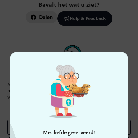
Bevalt het wat u ziet?
Delen
Hulp & Feedback
Thomann nieuwsbrief
Abonneer u op de Thomann-nieuwsbrief in het Engels en
met een beetje geluk kunt u een van
50 vouchers
ter
waarde van
50 €
per stuk winnen!
Inspirerende bijdragen
Aanbiedingen
Thomann-inzichten
E-Mail adres
*
Met liefde geserveerd!