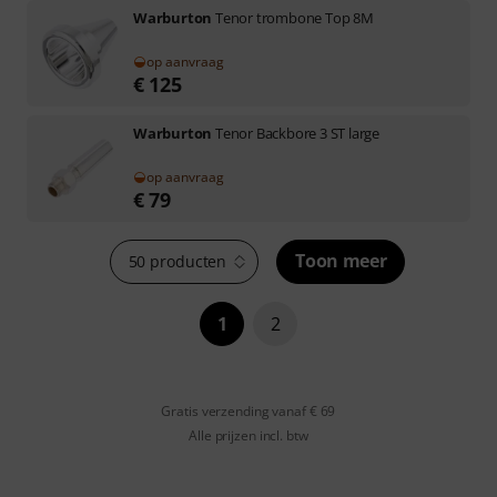
Warburton
Tenor trombone Top 8M
op aanvraag
€
125
Warburton
Tenor Backbore 3 ST large
op aanvraag
€
79
Toon meer
50 producten
1
2
Gratis verzending vanaf € 69
Alle prijzen incl. btw