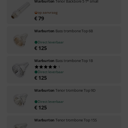
Warburton
Tenor Backbore 5 T* small
op aanvraag
€
79
Warburton
Bass trombone Top 6B
Direct leverbaar
€
125
Warburton
Bass trombone Top 1B
1
Direct leverbaar
€
125
Warburton
Tenor trombone Top 9D
Direct leverbaar
€
125
Warburton
Tenor trombone Top 15S