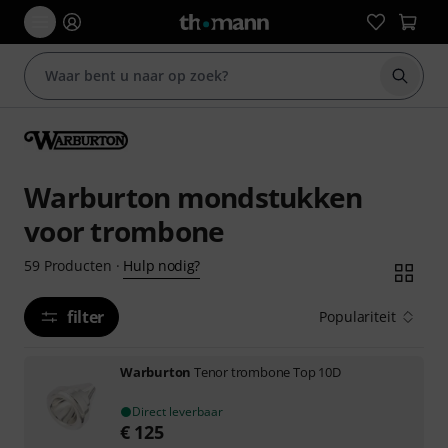
Zoek m
Warburton mondstukken
voor trombone
Hulp nodig?
59
Producten
·
filter
Populariteit
Warburton
Tenor trombone Top 10D
Direct leverbaar
€
125