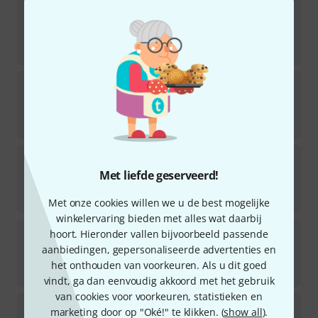
Warburton
Bass trombone Top 5B
Direct leverbaar
€
125
Warburton
Tenor Backbore 1 ST large
Direct leverbaar
€
79
Warburton
Tenor Backbore 4 T small
Met liefde geserveerd!
Direct leverbaar
€
79
Met onze cookies willen we u de best mogelijke
winkelervaring bieden met alles wat daarbij
Warburton
Tenor trombone Top 9S
hoort. Hieronder vallen bijvoorbeeld passende
aanbiedingen, gepersonaliseerde advertenties en
Direct leverbaar
het onthouden van voorkeuren. Als u dit goed
€
125
vindt, ga dan eenvoudig akkoord met het gebruik
van cookies voor voorkeuren, statistieken en
Warburton
Tenor Backbore 2 ST large
marketing door op "Oké!" te klikken. (
show all
).