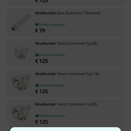
Warburton
Bass Backbore 1 Standard
Direct leverbaar
€
79
Warburton
Tenor trombone Top 8D
Direct leverbaar
€
125
Warburton
Tenor trombone Top 14S
Direct leverbaar
€
125
Warburton
Tenor trombone Top 8S
Direct leverbaar
€
125