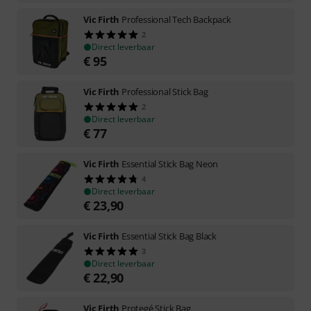
Vic Firth
Professional Tech Backpack
2
Direct leverbaar
€
95
Vic Firth
Professional Stick Bag
2
Direct leverbaar
€
77
Vic Firth
Essential Stick Bag Neon
4
Direct leverbaar
€
23,90
Vic Firth
Essential Stick Bag Black
3
Direct leverbaar
€
22,90
Vic Firth
Protegé Stick Bag