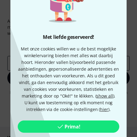
Thomann nieuwsbrief
Abonneer u op de Thomann-nieuwsbrief in het Engels en
met een beetje geluk kunt u een van
50 vouchers
ter
waarde van
50 €
per stuk winnen!
Met liefde geserveerd!
Inspirerende bijdragen
Aanbiedingen
Thomann-inzichten
Met onze cookies willen we u de best mogelijke
winkelervaring bieden met alles wat daarbij
hoort. Hieronder vallen bijvoorbeeld passende
E-Mail adres
*
aanbiedingen, gepersonaliseerde advertenties en
het onthouden van voorkeuren. Als u dit goed
Registreer nu
vindt, ga dan eenvoudig akkoord met het gebruik
van cookies voor voorkeuren, statistieken en
Door op "Registreer nu" te klikken, gaat u akkoord met het ontvangen
marketing door op "Oké!" te klikken. (
show all
).
van e-mailreclame. U kunt zich op elk moment afmelden. Meer
informatie over de nieuwsbrief vindt u in onze
U kunt uw toestemming op elk moment nog
richtlijn
gegevensbescherming
.
intrekken via de cookie-instellingen (
hier
).
* Benodigd
Prima!