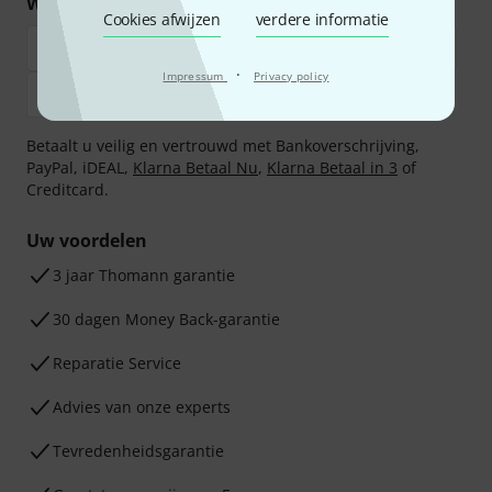
Winkel en betaal veilig
Cookies afwijzen
verdere informatie
·
Impressum
Privacy policy
Betaalt u veilig en vertrouwd met Bankoverschrijving,
PayPal, iDEAL,
Klarna Betaal Nu
,
Klarna Betaal in 3
of
Creditcard.
Uw voordelen
3 jaar Thomann garantie
30 dagen Money Back-garantie
Reparatie Service
Advies van onze experts
Tevredenheidsgarantie