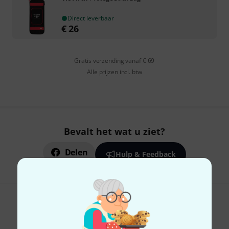
Direct leverbaar
€
26
Gratis verzending vanaf € 69
Alle prijzen incl. btw
Bevalt het wat u ziet?
Delen
Hulp & Feedback