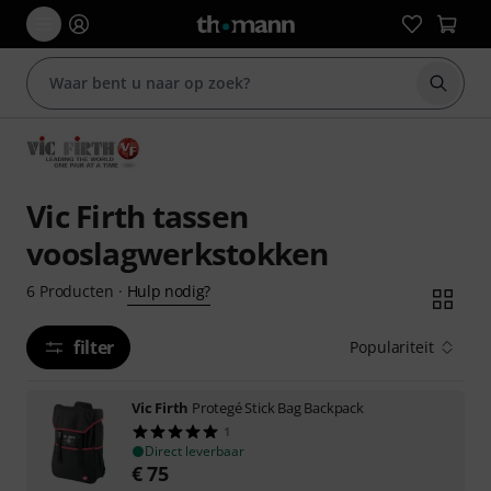
Zoek m
Vic Firth tassen
vooslagwerkstokken
Hulp nodig?
6
Producten
·
filter
Populariteit
Vic Firth
Protegé Stick Bag Backpack
1
Direct leverbaar
€
75