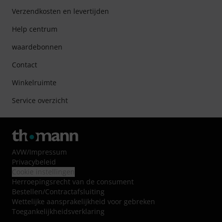
Verzendkosten en levertijden
Help centrum
waardebonnen
Contact
Winkelruimte
Service overzicht
AVW
/
Impressum
Privacybeleid
Cookie instellingen
Herroepingsrecht van de consument
Bestellen/Contractafsluiting
Wettelijke aansprakelijkheid voor gebreken
Toegankelijkheidsverklaring