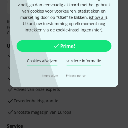
vindt, ga dan eenvoudig akkoord met het gebruik
van cookies voor voorkeuren, statistieken en
marketing door op "Oké!" te klikken. (
show all
).
Betaalt u veilig en vertrouwd met Bankoverschrijving,
U kunt uw toestemming op elk moment nog
PayPal, iDEAL,
Klarna Betaal Nu
,
Klarna Betaal in 3
of
intrekken via de cookie-instellingen (
hier
).
Creditcard.
Uw voordelen
Prima!
3 jaar Thomann garantie
Cookies afwijzen
verdere informatie
30 dagen Money Back-garantie
·
Impressum
Privacy policy
Reparatie Service
Advies van onze experts
Tevredenheidsgarantie
Grootste magazijn van Europa
Service