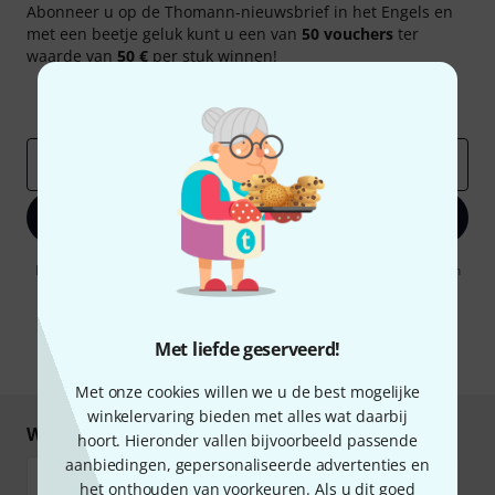
Abonneer u op de Thomann-nieuwsbrief in het Engels en
met een beetje geluk kunt u een van
50 vouchers
ter
waarde van
50 €
per stuk winnen!
Inspirerende bijdragen
Aanbiedingen
Thomann-inzichten
E-Mail adres
*
Registreer nu
Door op "Registreer nu" te klikken, gaat u akkoord met het ontvangen
van e-mailreclame. U kunt zich op elk moment afmelden. Meer
informatie over de nieuwsbrief vindt u in onze
richtlijn
gegevensbescherming
.
Met liefde geserveerd!
* Benodigd
Met onze cookies willen we u de best mogelijke
winkelervaring bieden met alles wat daarbij
Winkel en betaal veilig
hoort. Hieronder vallen bijvoorbeeld passende
aanbiedingen, gepersonaliseerde advertenties en
het onthouden van voorkeuren. Als u dit goed