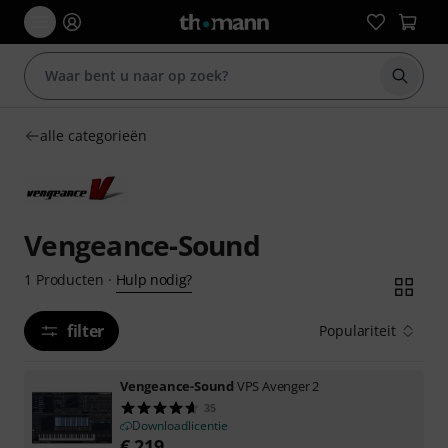
Zoek m
alle categorieën
Vengeance-Sound
Hulp nodig?
1
Producten
·
filter
Populariteit
Vengeance-Sound
VPS Avenger 2
35
Downloadlicentie
€
219