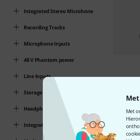
Integrated Stereo Microhone
Recording Tracks
Microphone Inputs
48 V Phantom power
Line Inputs
Storage Medium
Met 
Headphone connection
Met on
Hiero
Integrated Speaker
ontho
cookie