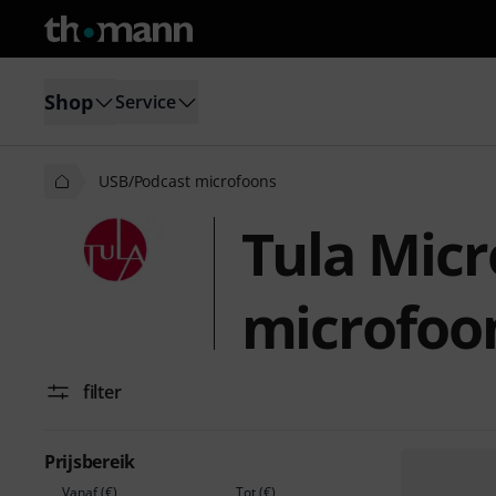
Shop
Service
USB/Podcast microfoons
Tula Mic
microfoo
filter
Prijsbereik
Vanaf (€)
Tot (€)