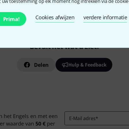
 uw toestemming op elk moment nog intrekken via de cookie-i
Cookies afwijzen
verdere informatie
Prima!
Bevalt het wat u ziet?
Delen
Hulp & Feedback
n het Engels en met een
E-Mail adres
*
er waarde van
50 €
per