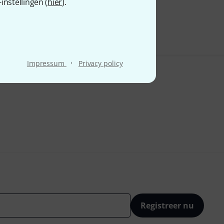
nstellingen (
hier
).
·
Impressum
Privacy policy
Registreer nu