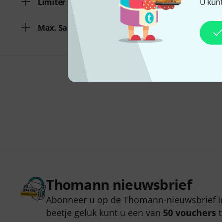
Limiter
U kunt
Max. Sample Rate
Thomann nieuwsbrief
Abonneer u op de Thomann-nieuwsbrief i
beetje geluk kunt u een van
50 vouchers
t