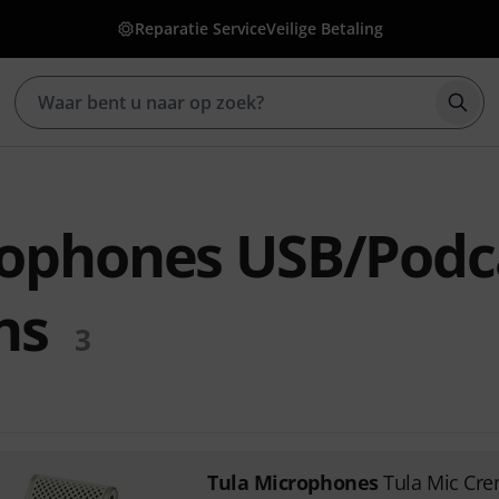
Reparatie Service
Veilige Betaling
Zoek
rophones USB/Podc
ns
3
Tula Microphones
Tula Mic Cr