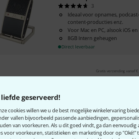
3
Ideaal voor opnames, podcast
content-producties enz.
Voor Mac en PC, alsook iOS en
8GB Intern geheugen
Direct leverbaar
Gratis verzending vanaf €
Alle prijzen incl. btw
liefde geserveerd!
ze cookies willen we u de best mogelijke winkelervaring biede
nder vallen bijvoorbeeld passende aanbiedingen, gepersonali
uden van voorkeuren. Als u dit goed vindt, ga dan eenvoudig
s voor voorkeuren, statistieken en marketing door op "Oké!" te