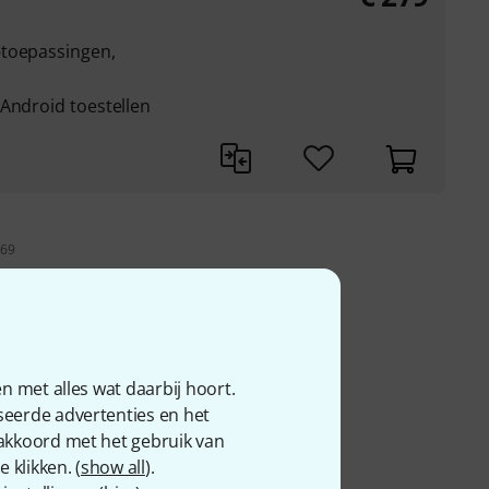
-toepassingen,
 Android toestellen
 69
n met alles wat daarbij hoort.
seerde advertenties en het
 akkoord met het gebruik van
 klikken. (
show all
).