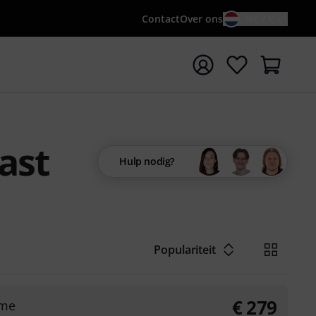
Contact
Over ons
NL / €
 met zoekterm {searchTerm}
ast
Hulp nodig?
Populariteit
€
279
eme